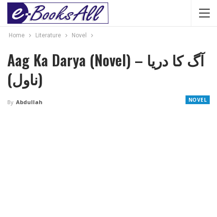
Home
Literature
Novel
Aag Ka Darya (Novel) – آگ کا دريا
(ناول)
NOVEL
By
Abdullah