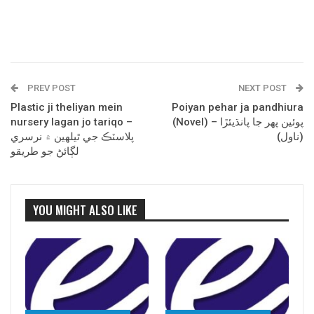
PREV POST
NEXT POST
Plastic ji theliyan mein
Poiyan pehar ja pandhiura
nursery lagan jo tariqo –
(Novel) – پوئين پھر جا پانڌيئڙا
(ناول)
پلاسٽڪ جي ٿيلھين ۾ نرسري
لڳائڻ جو طريقو
YOU MIGHT ALSO LIKE