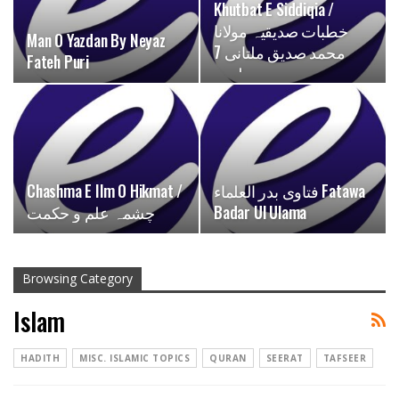
Khutbat E Siddiqia /
خطبات صدیقیہ مولانا
Man O Yazdan By Neyaz
محمد صدیق ملتانی 7
Fateh Puri
جلدیں
Chashma E Ilm O Hikmat /
فتاوی بدر العلماء Fatawa
چشمہ علم و حکمت
Badar Ul Ulama
Browsing Category
Islam
HADITH
MISC. ISLAMIC TOPICS
QURAN
SEERAT
TAFSEER