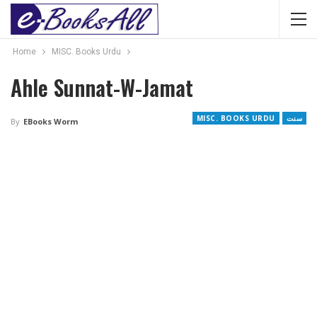
Home
MISC. Books Urdu
Ahle Sunnat-W-Jamat
MISC. BOOKS URDU
سنت
By
EBooks Worm