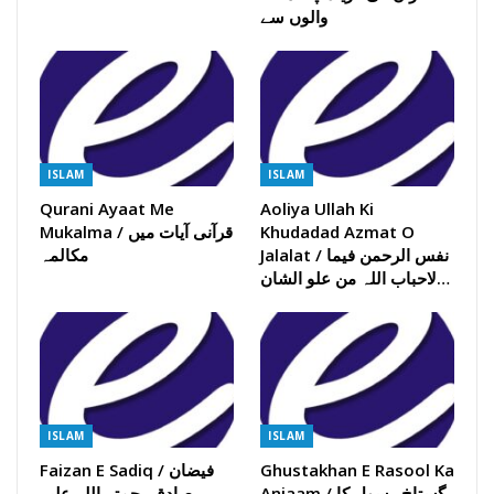
والوں سے
ISLAM
ISLAM
Qurani Ayaat Me
Aoliya Ullah Ki
Mukalma / قرآنی آیات میں
Khudadad Azmat O
Jalalat / نفس الرحمن فیما
مکالمہ
لاحباب اللہ من علو الشان…
ISLAM
ISLAM
Faizan E Sadiq / فیضان
Ghustakhan E Rasool Ka
Anjaam / گستاخ رسول کا
صادق رحمتہ اللہ علیہ