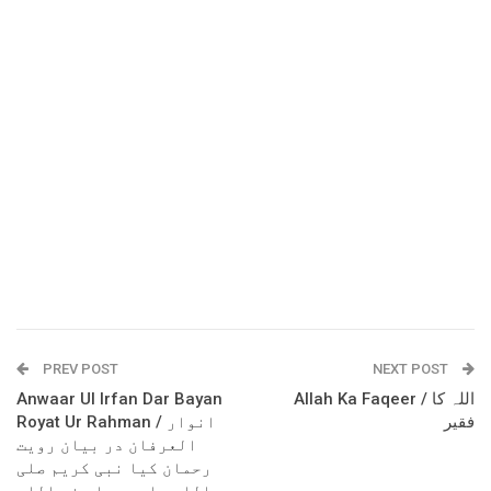
PREV POST
NEXT POST
Anwaar Ul Irfan Dar Bayan
Allah Ka Faqeer / اللہ کا
فقیر
Royat Ur Rahman / انوار
العرفان در بیان رویت
رحمان کیا نبی کریم صلی