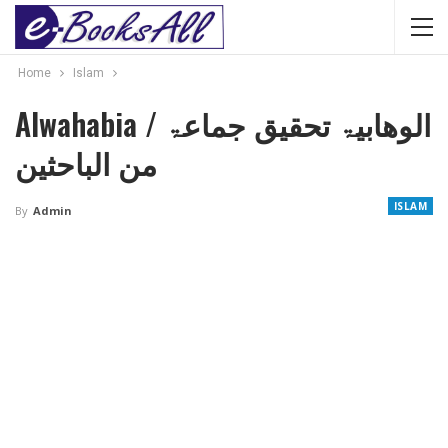
Home
Islam
Alwahabia / الوھابیۃ تحقیق جماعۃ
من الباحثین
ISLAM
By
Admin