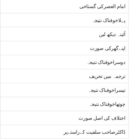
امام العصرکی گستاخی
پہلاخوفناک نتیجہ
آئینہ دیکھ لیں
اپنےگھرکی صورت
دوسراخوفناک نتیجہ
ترجمہ میں تحریف
تیسراخوفناک نتیجہ
چوتھاخوفناک نتیجہ
اختلاف کی اصل صورت
ڈاکٹرصاحب سلفیت کےراستےپر