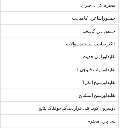
محترم کی بےخبری
جمہوراشاعرہ کامذہب
جہمی دین کانقشہ
ڈاکٹرصاحب سےچندسوالات
تقلیداوراہل حدیث
تقلیداورنواب قنوجی
تقلیداورشیخ الکل
تقلیداورشیخ المشائخ
دوسروں کوبدعتی قراردینےکےخوفناک نتائج
شہ پارہ محترم