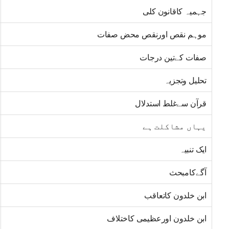
جہمیہ کاقانون کلی
موہم نقص اورنقص محض صفات
صفات کےتین درجات
تحلیل وتجزیہ
قرآن سےغلط استدلال
یہاں مشاکلت ہے
ایک تنبیہ
آگےکامبحث
ابن خلدون کاتعاقب
ابن خلدون اورعظیمی کاختلاف