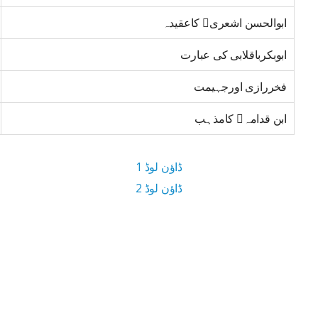
ابوالحسن اشعری کاعقیدہ
ابوبکرباقلابی کی عبارت
فخررازی اورجہیمت
ابن قدامہ کامذہب
ڈاؤن لوڈ 1
ڈاؤن لوڈ 2