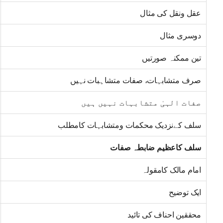
عقل ونقل کی مثال
دوسری مثال
تین ممکنہ صورتیں
صرف متشابہات، صفات متشاہبات نہیں
صفات الہیٰ متشابہات نہیں ہیں
سلف کےنزدیک محکمات ومتشابہات کامطلب
سلف کاعظیم ضابطہ صفات
امام مالک کامقولہ
ایک توضیح
محققین احناف کی تائید