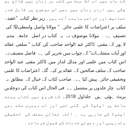
کے باب میں اب تک بہت سی کتب ہر زبان میں شائع ہو
چکی ہیں اردو زبان میں بھی اس موضوع پر قابل قدر
تصانیف اور تراجم سامنے آئے ہیں۔
زیر نظر کتاب
’’عقیدۂ
سلف پر اعتراضات کا علمی جائزہ ‘‘ مولانا واصل واسطی﷾ کی
تصنیف ہے ۔ مولانا موصوف نے یہ کتاب در اصل جامعہ مدنیہ
لاہور کے مفتی ڈاکٹر عبد الواحد صاحب کی کتاب ’’ سلفی عقائد
اور آیات متشابہات‘‘ کے جواب میں تحریر کی ہے فاضل مصنف نے
اس کتاب میں علمی اور مدلل انداز میں ڈاکٹر مفتی عبد الواحد
صاحب کے
سلف صالحین کے عقائد پر کیے گئے اعتراضات کا علمی
وتحقیقی جائزہ پیش کیا ہے۔ صاحب کتاب کے خیال کے مطابق یہ
کتاب چار جلدوں پر مشتمل ہے فی الحال اس کتاب کی دوجلدیں
پرنٹ ہوئی ہیں جلداول 2018ء کے شروع میں کتاب وسنت
سائٹ پر اپلوڈ کی گئی تھی اور اب دوسری جلد بھی
اپلوڈ کی جارہی ہے ۔ اللہ تعالیٰ مصنف کی تحقیقی
وتدریسی اور دعوتی خدمات کو قبول فرمائے ۔