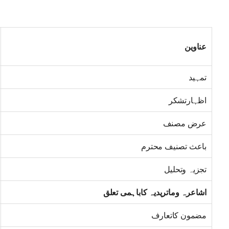
عناوین
تمہید
اظہارتشکر
عرض مصنف
باعث تصنیف محترم
تجزیہ وتحلیل
اشاعرہ وماتریدیہ کاباہمی تعلق
مضمون کاتعارف