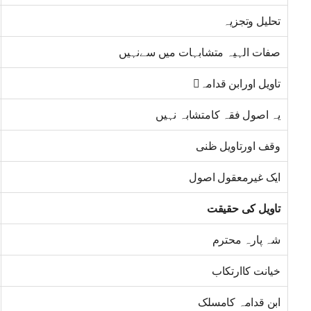
تحلیل وتجزیہ
صفات الہیہ متشابہات میں سےنہیں
تاویل اورابن قدامہ
یہ اصول فقہ کامتشابہ نہیں
وقف اورتاویل ظنی
ایک غیرمعقول اصول
تاویل کی حقیقت
شہ پارہ محترم
خیانت کاارتکاب
ابن قدامہ کامسلک