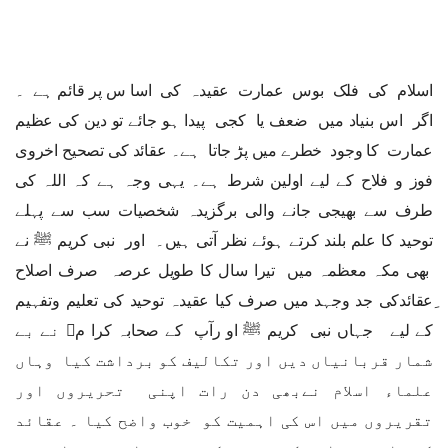
اسلام کی فلک بوس عمارت عقیدہ کی اسا س پر قائم ہے ۔
اگر اس بنیاد میں ضعف یا کجی پیدا ہو جائے تو دین کی عظیم
عمارت کا وجود خطرے میں پڑ جاتا ہے۔ عقائد کی تصحیح اخروی
فوز و فلاح کے لیے اولین شرط ہے۔ یہی وجہ ہے کہ اللہ کی
طرف سے بھیجی جانے والی برگزیدہ شخصیات سب سے پہلے
توحید کا علم بلند کرتے ہوئے نظر آتی ہیں۔ اور نبی کریم ﷺ نے
بھی مکہ معظمہ میں تیرا سال کا طویل عرصہ صرف اصلاح
ِعقائدکی جد وجہد میں صرف کیا عقیدہ توحید کی تعلیم وتفہیم
کے لیے جہاں نبی کریم ﷺ او رآپ کے صحابہ کرا م﷢ نے بے
شمار قربانیاں دیں اور تکالیف کو برداشت کیا وہاں
علماء اسلام نےبھی دن رات اپنی تحریروں اور
تقریروں میں اس کی اہمیت کو خوب واضح کیا ۔ عقائد