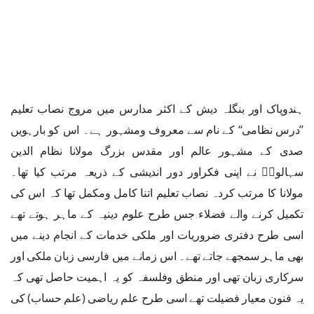
ہندوپاک اور بنگلہ دیش کے اکثر مدارس میں مروج نصاب تعلیم
’’درس نظامی‘‘ کے نام سے معروف ومشہور ہے۔ اس کو بارہویں
صدی کے مشہور عالم اور مقدس بزرگ مولانا نظام الدین
سہالویؒ نے اپنی فکراور دور اندیشی کے ذریعہ مرتب کیا تھا۔
مولانا کا مرتب کردہ نصاب تعلیم اتنا کامل ومکمل تھا کہ اس کی
تکمیل کرنے والے فضلاء جس طرح علوم دینیہ کے ماہر ہوتے تھے
اسی طرح دفتری ضروریات اور ملکی خدمات کے انجام دینے میں
بھی ماہر سمجھے جاتے تھے۔ اس زمانے میں فارسی زبان ملکی اور
سرکاری زبان تھی اور منطق وفلسفہ کو یہ اہمیت حاصل تھی کہ
یہ فنون معیار فضیلت تھے اسی طرح علم ریاضی (علم حساب) کی