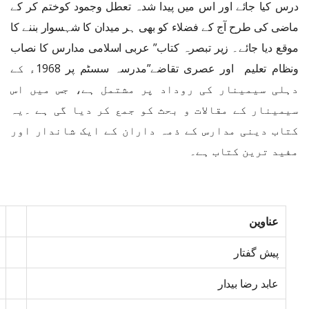
درس کیا جائے اور اس میں پیدا شدہ تعطل وجمود کوختم کر کے
ماضی کی طرح آج کے فضلاء کو بھی ہر میدان کا شہسوار بننے کا
موقع دیا جائے۔ زیر تبصرہ کتاب” عربی اسلامی مدارس کا نصاب
ونظام تعلیم اور عصری تقاضے”مدرسہ سسٹم پر 1968ء کے
دہلی سیمینار کی روداد پر مشتمل ہے، جس میں اس
سیمینار کے مقالات و بحث کو جمع کر دیا گی ہے ۔یہ
کتاب دینی مدارس کے ذمہ داران کے ایک شاندار اور
مفید ترین کتاب ہے۔
عناوین
پیش گفتار
عابد رضا بیدار