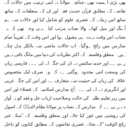
بھی بڑی اہمیت تھی ،چنانچہ مولانا نے اپنی ترتیب میں حالات کے
تقاضے کے مطابق قرآن حدیث فقہ اور ان کے متعلقات کے ساتھ
ساتھ اس زمانے کے عصری علوم کو شامل کیا اور حالات سے ہم
آہنگ اور میل کھانے والا نصاب مرتب کیا۔ یہی وجہ تھی کہ یہ
نصاب اس وقت بہت ہی مقبول ہوا اور اس وقت کے تقریباً تمام
مدارس میں رائج ہوگیا۔ اب حالات ماضی سے بالکل بدل چکے
ہیں۔ منطق وفلسفہ کے اکثر نظریات کی دنیا میں مانگ باقی نہیں
رہی ہے اور جدید سائنس نے ان کی جگہ لے لی ہے ، فارسی زبان
کی وسعت اتنی محدود ہوگئی ہے کہ وہ صرف ایک مخصوص
علاقہ کی زبان کی حیثیت سے متعارف ہے اور اس کی جگہ عربی
اور انگریزی نے لے لی ہے ۔آج مدارس اسلامیہ کے فضلاء اور اس
میں زیر تعلیم طلبہ کی حالت وصلاحیت ارباب حل وعقد کو یہ آواز
دے رہی ہے کہ مدارس کے نصاب پر مولانا نظام الدینؒ کے اصول
کی روشنی میں غور کیا جائے اور منطق وفلسفہ کے ’’سکہ غیر
رائج الوقت ‘‘کے بجائے عصری تقاضوں کے مطابق کتابوں کو داخل