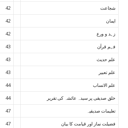
شجاعت
42
ایمان
42
زہد و ورع
42
فہم قرآن
43
علم حدیث
43
علم تعبیر
43
علم الانساب
44
خلق صدیقی پر سیدہ عائشہ کی تقریر
44
تعلیمات صدیقیہ
47
فضیلت نماز اور قیامت کا بیان
47