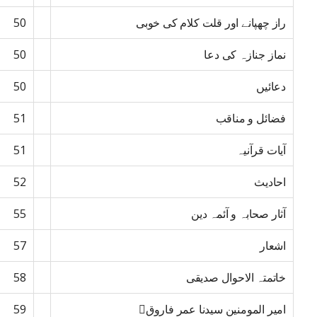
راز چھپانے اور قلت کلام کی خوبی
50
نماز جنازہ کی دعا
50
دعائیں
50
فضائل و مناقب
51
آیات قرآنیہ
51
احادیث
52
آثار صحابہ و آئمہ دین
55
اشعار
57
خاتمتہ الاحوال صدیقی
58
امیر المومنین سیدنا عمر فاروق﷜
59