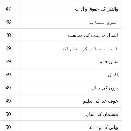
والدین کے حقوق و آداب
47
حقوق ہمسایہ
48
اعمال جاہلیت کی ممانعت
48
امراء عساکر کی ہدایات
49
نقش خاتم
49
اقوال
49
بروں کی مثال
49
خوف خدا کی تعلیم
49
مسلمان کی شان
50
بھائی کے لیے دعا
50