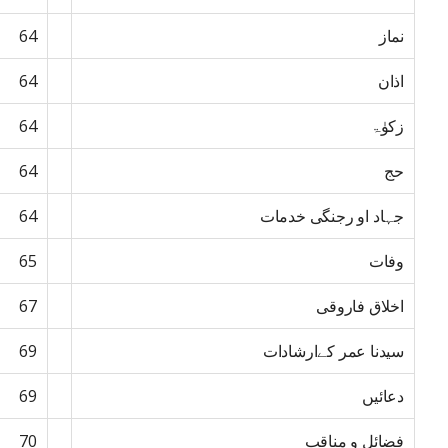
نماز
64
اذان
64
زکوٰۃ
64
حج
64
جہاد او رجنگی خدمات
64
وفات
65
اخلاق فاروقی
67
سیدنا عمر کےارشادات
69
دعائیں
69
فضائل و مناقب
70