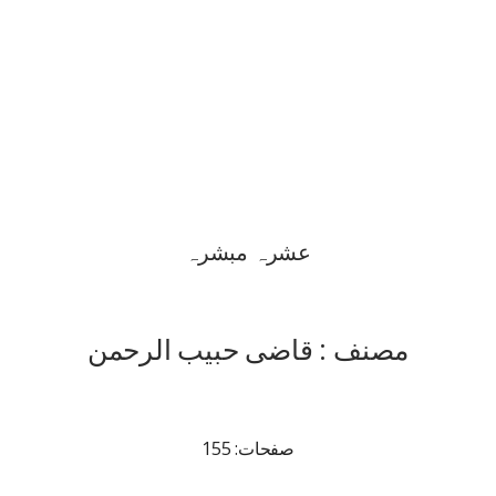
عشرہ مبشرہ
مصنف : قاضی حبیب الرحمن
صفحات: 155