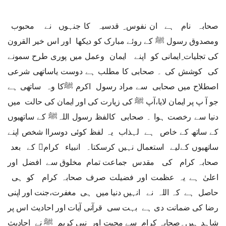
صحابہ نام ہے ان نفوس ِ قدسیہ کا جنہوں نے محبوب
ومصدوق رسول ﷺ کے روئے مبارک کو دیکھا اور اس خیر القرون
کی تجلیات ِایمانی کو اپنے ایمان وعمل میں پوری طرح سمونے
کی کوشش کی ۔ صحابی کا مطلب ہے دوست یاساتھی شرعی
اصطلاح میں صحابی سے مراد رسول اکرم ﷺکا وہ ساتھی ہے
جو آ پ پر ایمان لایا،آپ ﷺ کی زیارت کی اور ایمان کی حالت میں
دنیا سے رخصت ہوا ۔ صحابی کالفظ رسول اللہﷺ کے ساتھیوں
کے ساتھ کے خاص ہے لہذاب یہ لفظ کوئی دوسراا شخص اپنے
ساتھیوں کےلیے استعمال نہیں کرسکتا۔ انبیاء کرام﷩ کے بعد
صحابہ کرام کی مقدس جماعت تمام مخلوق سے افضل اور
اعلیٰ ہے یہ عظمت اور فضیلت صرف صحابہ کرام کو ہی
حاصل ہے کہ اللہ نے انہیں دنیا میں ہی مغفرت،جنت اور اپنی
رضا کی ضمانت دی ہے بہت سی قرآنی آیات اور احادیث اس پر
شاہد ہیں۔صحابہ کرام سے محبت اور نبی کریم ﷺ نے احادیث