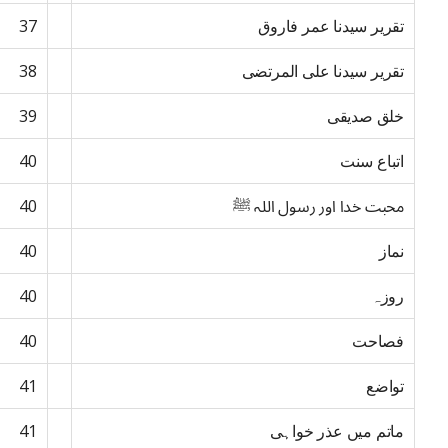
تقریر سیدنا عمر فاروق
37
تقریر سیدنا علی المرتضی
38
خلق صدیقی
39
اتباع سنت
40
محبت خدا اور رسول اللہ ﷺ
40
نماز
40
روزہ
40
فصاحت
40
تواضع
41
ماتم میں عذر خواہی
41