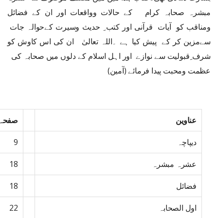
مبشرہ صحابہ کرام کے حالات وواقعات اور ان کے فضائل
ومناقب کو آیات قرآنی اور کتب ِ حدیث وسیرت کےحوالہ جات
سےمزین کر کے پیش کیا ہے ۔اللہ تعالیٰ ان کی اس کاوش کو
شرف ِقبولیت سے نوازے اور اہل اسلام کے دلوں میں صحابہ کی
عظمت ومحبت پیدا فرمائے (آمین)
عناوین
صفحہ 
دیپاچہ
9
عشرہ مبشرہ
18
فضائل
18
اول الصحابہ
22