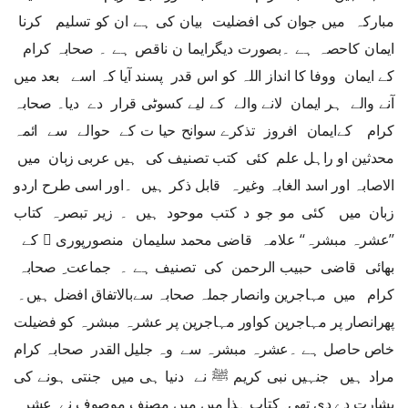
مبارکہ میں جوان کی افضلیت بیان کی ہے ان کو تسلیم کرنا
ایمان کاحصہ ہے ۔بصورت دیگرایما ن ناقص ہے ۔ صحابہ کرام
کے ایمان ووفا کا انداز اللہ کو اس قدر پسند آیا کہ اسے بعد میں
آنے والے ہر ایمان لانے والے کے لیے کسوٹی قرار دے دیا۔ صحابہ
کرام کےایمان افروز تذکرے سوانح حیا ت کے حوالے سے ائمہ
محدثین او راہل علم کئی کتب تصنیف کی ہیں عربی زبان میں
الاصابہ اور اسد الغابہ وغیرہ قابل ذکر ہیں ۔اور اسی طرح اردو
زبان میں کئی مو جو د کتب موحود ہیں ۔ زیر تبصرہ کتاب
’’عشرہ مبشرہ‘‘ علامہ قاضی محمد سلیمان منصورپوری ﷫ کے
بھائی قاضی حبیب الرحمن کی تصنیف ہے ۔ جماعت ِ صحابہ
کرام میں مہاجرین وانصار جملہ صحابہ سےبالاتفاق افضل ہیں۔
پھرانصار پر مہاجرین کواور مہاجرین پر عشرہ مبشرہ کو فضیلت
خاص حاصل ہے ۔عشرہ مبشرہ سے وہ جلیل القدر صحابہ کرام
مراد ہیں جنہیں نبی کریم ﷺ نے دنیا ہی میں جنتی ہونے کی
بشارت دے دی تھی۔کتاب ہذا میں میں مصنف موصوف نے عشرہ