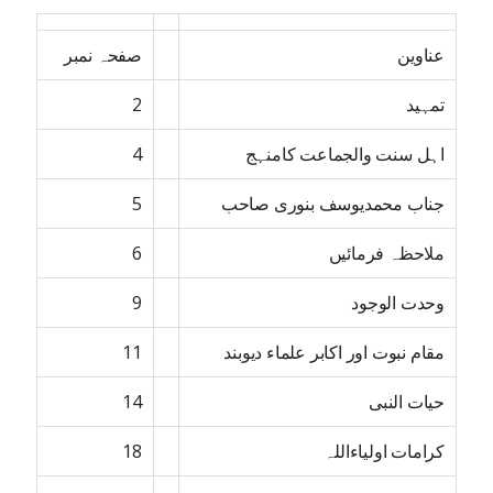
عناوین
صفحہ نمبر
تمہید
2
اہل سنت والجماعت کامنہج
4
جناب محمدیوسف بنوری صاحب
5
ملاحظہ فرمائیں
6
وحدت الوجود
9
مقام نبوت اور اکابر علماء دیوبند
11
حیات النبی
14
کرامات اولیاءاللہ
18