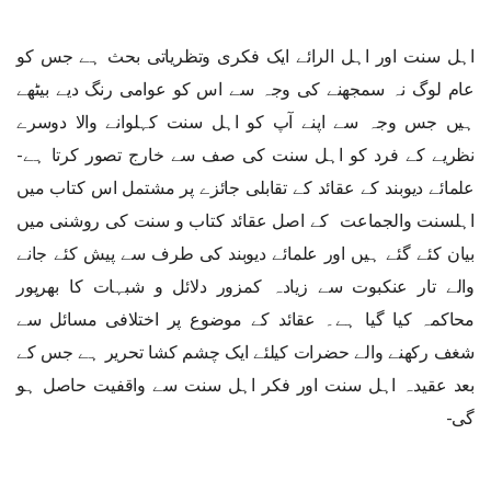
اہل سنت اور اہل الرائے ایک فکری وتظریاتی بحث ہے جس کو
عام لوگ نہ سمجھنے کی وجہ سے اس کو عوامی رنگ دیے بیٹھے
ہیں جس وجہ سے اپنے آپ کو اہل سنت کہلوانے والا دوسرے
نظریے کے فرد کو اہل سنت کی صف سے خارج تصور کرتا ہے-
علمائے دیوبند کے عقائد کے تقابلی جائزے پر مشتمل اس کتاب میں
اہلسنت والجماعت کے اصل عقائد کتاب و سنت کی روشنی میں
بیان کئے گئے ہیں اور علمائے دیوبند کی طرف سے پیش کئے جانے
والے تار عنکبوت سے زیادہ کمزور دلائل و شبہات کا بھرپور
محاکمہ کیا گیا ہے۔ عقائد کے موضوع پر اختلافی مسائل سے
شغف رکھنے والے حضرات کیلئے ایک چشم کشا تحریر ہے جس کے
بعد عقیدہ اہل سنت اور فکر اہل سنت سے واقفیت حاصل ہو
گی-