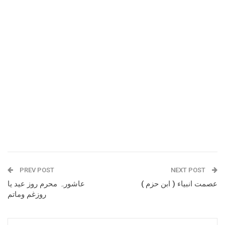
PREV POST
NEXT POST
عصمت انبیاء ( ابن حزم )
عاشورہ محرم روز عید یا
روزغم وماتم