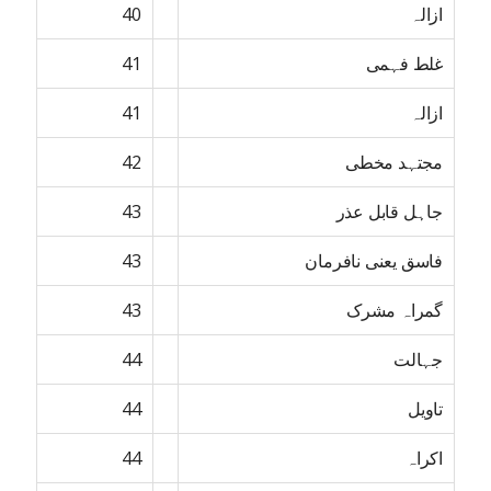
ازالہ
40
غلط فہمی
41
ازالہ
41
مجتہد مخطی
42
جاہل قابل عذر
43
فاسق یعنی نافرمان
43
گمراہ مشرک
43
جہالت
44
تاویل
44
اکراہ
44