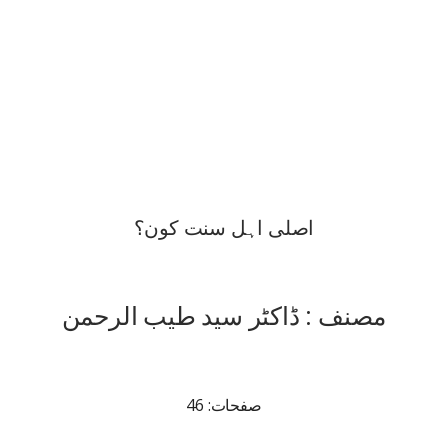
اصلی اہل سنت کون؟
مصنف : ڈاکٹر سید طیب الرحمن
صفحات: 46