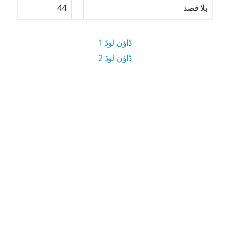
بلا قصد
44
ڈاؤن لوڈ 1
ڈاؤن لوڈ 2
2 MB ڈاؤن لوڈ سائز