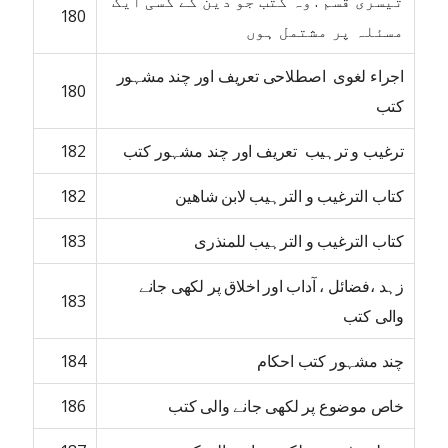
تیسری قسم : وہ کتب جو دین کے کسی ایک
180
مسئلہ پر مشتمل ہوں
اجراء لغوی اصطلاحی تعریف اور چند مشہور
180
کتب
ترغیب و ترہیب تعریف اور چند مشہور کتب
182
کتاب الترغیب و الترہیب لابن شاھین
182
کتاب الترغیب و الترہیب للمنذری
183
زہد ،فضائل ، آداب اور اخلاق پر لکھی جانے
183
والی کتب
چند مشہور کتب احکام
184
خاص موضوع پر لکھی جانے والی کتب
186