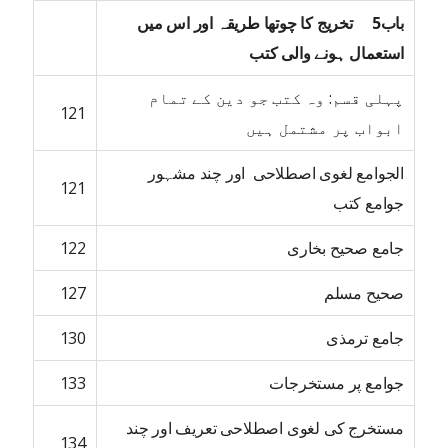
باب5 تخریج کا چوتھا طریقہ اور اس میں
استعمال ہونے والی کتب
پہلی قسم: وہ کتب جو دین کے تمام
121
ابواب پر مشتمل ہیں
الجوامع لغوی اصطلاحی اور چند مشہور
121
جوامع کتب
جامع صحیح بخاری
122
صحیح مسلم
127
جامع ترمذی
130
جوامع پر مستخرجات
133
مستخرج کی لغوی اصطلاحی تعریف اور چند
134