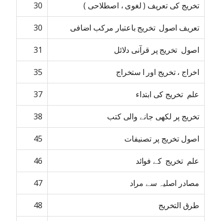
تخریج کی تعریف ( لغوی ، اصطلاحی )
30
تعریف اصول تخریج باعتبار مرکب اضافی
30
اصول تخریج پر قرآنی دلائل
31
اخراج ، تخریج اور ا ستخراج
35
علم تخریج کی ابتداء
37
تخریج پر لکھی جانے والی کتب
38
اصول تخریج پر تصنیفات
45
علم تخریج کے فوائد
46
مصادر اصلیہ سے مراد
47
طرق التخریج
48