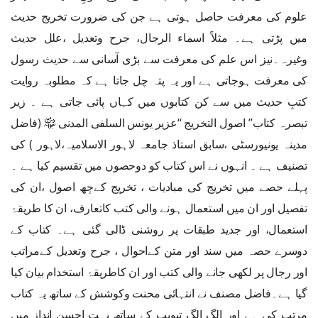
علوم کی معرفت حاصل ہوتی ہے جن کی ضرورت تخریج حدیث
میں پڑتی ہے۔ مثلاً اسماء الرجال، جرح وتعدیل ،علل حدیث
وغیرہ۔نیز اس علم کی معرفت سے بڑی آسانی سے حدیث رسول
کی معرفت ہوجاتی ہے اور یہ پتہ چل جاتا ہے کہ مطلوبہ روایت
کتبِ حدیث میں سے کن کتابوں میں کہاں پائی جاتی ہے ۔ زیر
تبصرہ کتاب’’ اصول التخریج ‘‘عزیر یونس السلفی المدنی ﷾ (فاضل
مدینہ یونیورسٹی ،سابق استاذ جامعہ لاہور الاسلامیہ،لاہور ) کی
تصنیف ہے ۔ انہوں نے اس کتاب کو دوحصوں میں تقسیم کیا ہے ۔
پہلے حصے میں تخریج کی مبادیات ، تخریج کےچھ اصول ،ان کی
تفصیل اور ان میں استعمال ہونے والی کتب کاتعارف، ان کا طریقۂ
استعمال، اور جدید طبقات پر روشنی ڈالی گئی ہے۔ کتاب کے
دوسرے حصہ میں سند اور متن کےاحوال ، جرح وتعدیل کےمراتب
اور رجال پر لکھی جانے والی کتب اور ان کاطریقۂ استخدام بیان کیا
گیا ہے۔فاضل مصنف نے انتہائی محنت وکوشش کے ساتھ یہ کتاب
مرتب کی ہے اور الگ الگ تبویب کے ساتھ بہت احسن انداز میں