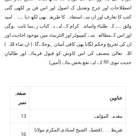
اصطلاحات اور جرج وتعدیل ک اصول اور اس فن پر لکھی گئی
کتب کا تعارف اور ان سے استفادہ کا طریقہ بھی لکھ دیا ہے ۔ امید
واثق ہے کہ طلباء واساتذہ کرام کے لیے یہ کتاب رہنما ثابت ہوگی
اور اس کےمطالعہ سے کمپیوٹر اور اانٹرنیٹ میں موجود احادیث اور
ان کی تخریج وحکم لگانا بھی کافی آسان ہوجائےگا۔( ان شاء اللہ )
اللہ تعالیٰ مصنف کی اس کاوش کو قبول فرمائے اور طالبانِ
حدیث نبوی ﷺ کے لیے نفع بخش بنائے (آمین)
صفحہ
عناوین
نمبر
مقدمہ المؤلف
13
تقریظ۔۔۔(فضیلۃ الشیخ استاذی المکرم مولانا
16