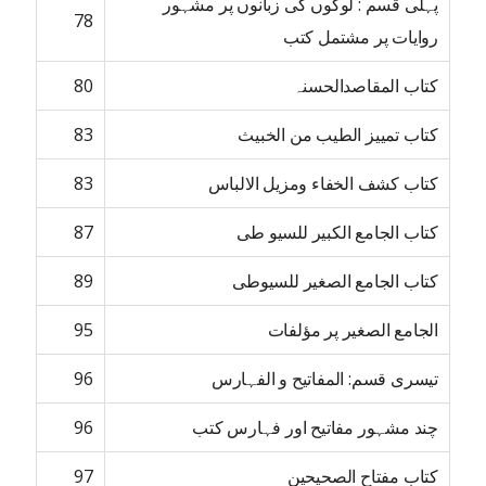
پہلی قسم : لوگوں کی زبانوں پر مشہور
78
روایات پر مشتمل کتب
کتاب المقاصدالحسنہ
80
کتاب تمییز الطیب من الخبیث
83
کتاب کشف الخفاء ومزیل الالباس
83
کتاب الجامع الکبیر للسیو طی
87
کتاب الجامع الصغیر للسیوطی
89
الجامع الصغیر پر مؤلفات
95
تیسری قسم: المفاتیح و الفہارس
96
چند مشہور مفاتیح اور فہارس کتب
96
کتاب مفتاح الصحیحین
97