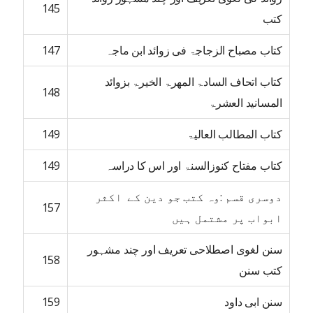
145
کتب
کتاب مصباح الزجاجۃ فی زوائد ابن ماجہ
147
کتاب اتحاف السادۃ المھرۃ الخیرۃ بزوائد
148
المسانید العشرۃ
کتاب المطالب العالیۃ
149
کتاب مفتاح کنوزالسنۃ اور اس کا دراسہ
149
دوسری قسم :وہ کتب جو دین کے اکثر
157
ابواب پر مشتمل ہیں
سنن لغوی اصطلاحی تعریف اور چند مشہور
158
کتب سنن
سنن ابی داود
159