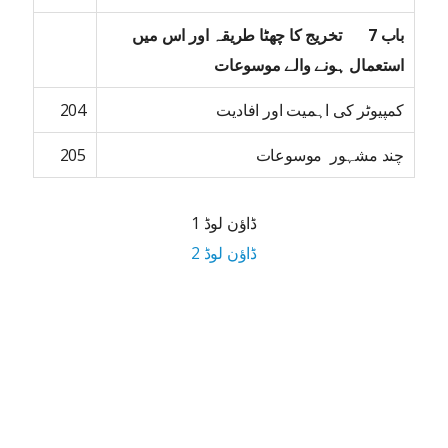
باب 7 تخریج کا چھٹا طریقہ اور اس میں
استعمال ہونے والے موسوعات
کمپیوٹر کی اہمیت اور افادیت
204
چند مشہور موسوعات
205
ڈاؤن لوڈ 1
ڈاؤن لوڈ 2
5.5 MB ڈاؤن لوڈ سائز