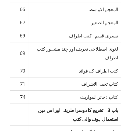
المعجم الاو سط
66
المعجم الصغیر
67
تیسری قسم : کتب اطراف
69
لغوی اصطلاحی تعریف اور چند مشہور کتب
69
اطراف
کتب اطراف کے فوائد
70
کتاب تحفۃ الاشراف
71
کتاب ذخائر المواریث
74
باب 3 تخریج کا دوسرا طریقہ اور اس میں
استعمال ہونے والی کتب