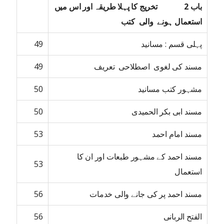
باب 2 تخریج کا پہلا طریقہ اور اس میں
استعمال ہونے والی کتب
پہلی قسم : مسانید
49
مسند کی لغوی اصطلاحی تعریف
49
مشہور کتب مسانید
50
مسند ابی بکر الحمیدی
50
مسند امام احمد
53
مسند احمد کے مشہور طبعات اور ان کا
53
استعمال
مسند احمد پر کی جانے والی خدمات
56
الفتح الربانی
56