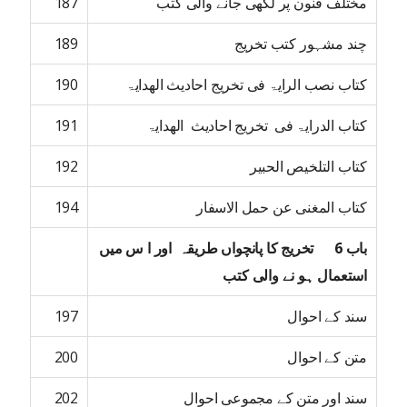
مختلف فنون پر لکھی جانے والی کتب
187
چند مشہور کتب تخریج
189
کتاب نصب الرایۃ فی تخریج احادیث الھدایۃ
190
کتاب الدرایۃ فی تخریج احادیث الھدایۃ
191
کتاب التلخیص الحبیر
192
کتاب المغنی عن حمل الاسفار
194
باب 6 تخریج کا پانچواں طریقہ اور ا س میں
استعمال ہو نے والی کتب
سند کے احوال
197
متن کے احوال
200
سند اور متن کے مجموعی احوال
202