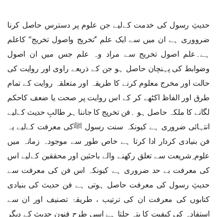
حدیثِ رسول کی خدمت کےلیے جن علوم پر دسترس حاصل کرنا
ضرووری ہے ان میں سے ایک علم ’’تخریج واصول تخریج‘‘ کاعلم
ہے۔علم اصول تخریج سے مراد وہ علم جس میں ان اصول
وضوابط کی پہنچان حاصل ہو جن کے ذریعے راوی اور روایت کی
حالت اور مخرج معلوم کرنے کا طریقہ اور متعلقہ روایت کے تمام
طرق اور الفاظ اکٹھے کر کے اس روایت پر صحت یا ضعف کاحکم
لگانے کا ملکہ حاصل ہو ۔فن تخریج کا جاننا ہر طالبِ حدیث کےلیے
انتہائی ضروری ہے کیونکہ سنت رسول ﷺکی معرفت کےلیے یہ
فن بنیادی کردار ادا کرتا ہے خاص طور سے موجودہ زمانہ میں
علوم ِشریعت سے تعلق رکھنے والے باحثین اور محققین کےلیے اس
کی معرفت بے حد ضروری ہے کیونکہ اس فن کی معرفت سے
حدیثِ رسول کی معرفت حاصل ہوتی ہے فن حدیث کی بنیادی
کتابوں کی معرفت ان کی ترتیب ، طریقۂ تصنیف اور ان سے
استفادہ کی کیفیت کا پتہ چلتا ہے اسی طرح فنونِ حدیث کے دیگر