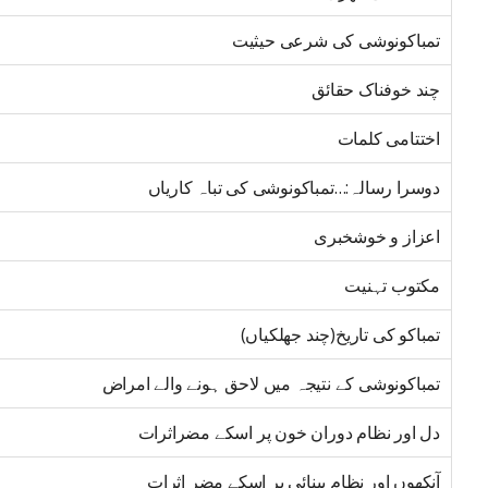
تمباکونوشی کی شرعی حیثیت
چند خوفناک حقائق
اختتامی کلمات
دوسرا رسالہ:…تمباکونوشی کی تباہ کاریاں
اعزاز و خوشخبری
مکتوب تہنیت
تمباکو کی تاریخ(چند جھلکیاں)
تمباکونوشی کے نتیجہ میں لاحق ہونے والے امراض
دل اور نظام دوران خون پر اسکے مضراثرات
آنکھوں اور نظام بینائی پر اسکے مضر اثرات