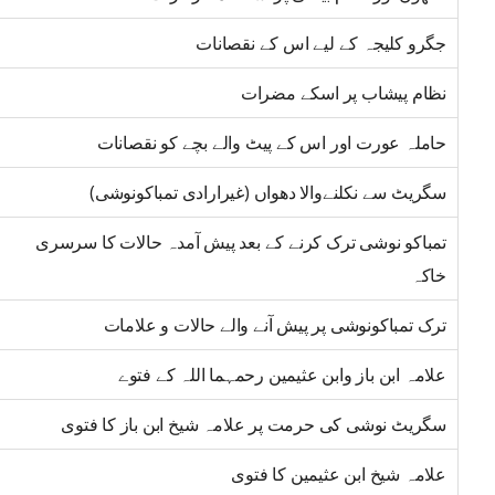
جگرو کلیجہ کے لیے اس کے نقصانات
نظام پیشاب پر اسکے مضرات
حاملہ عورت اور اس کے پیٹ والے بچے کو نقصانات
سگریٹ سے نکلنےوالا دھواں (غیرارادی تمباکونوشی)
تمباکو نوشی ترک کرنے کے بعد پیش آمدہ حالات کا سرسری
خاکہ
ترک تمباکونوشی پر پیش آنے والے حالات و علامات
علامہ ابن باز وابن عثیمین رحمہما اللہ کے فتوے
سگریٹ نوشی کی حرمت پر علامہ شیخ ابن باز کا فتوی
علامہ شیخ ابن عثیمین کا فتوی