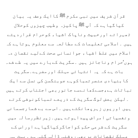
قرآن شریف میں نبی مکرم ﷺ کاایک وصف یہ بیان
کیاگیاہے کہ آپ ﷺ پاکیزہ وطیب چیزوں کوحلال
ٹھہراتے اورخبیث وناپاک اشیاء کوحرام قراردیتے
ہیں ۔اسلامی تعلیمات کے مطالعہ سے معلوم ہوتاہے کہ
اسلام میں غلط اشیاء جوانسانی صحت کےلیے نقصان دہ
ہوں‘حرام وناجائز ہیں ۔سگریٹ کےبارے میں یہ طے شدہ
بات ہے کہ یہ انتہائی مہلک اورمضرہے۔سگریت
کابنیادی عنصرتمباکوہے جوبنگسن کی نسل سے ایک
نباتات ہے،جسےکھانےسے جانوربھی اجتناب کرتے ہیں
۔لیکن بعض لوگ سگریٹ کے ذریعے تمباکونوشی کرتے
ہیں اوریوں زہرپھانکتےہیں ۔اس سے بے شمارجسمانی
ونفسیاتی امراض پیداہوتے ہیں۔زیرنظررسالہ میں
سگریٹ کے شرعی حکم کواجاگرکیاگیاہے اوراس کے
مہلک نقصانات پربھی روشنی ڈالی گئی ہے ۔بہت ہی