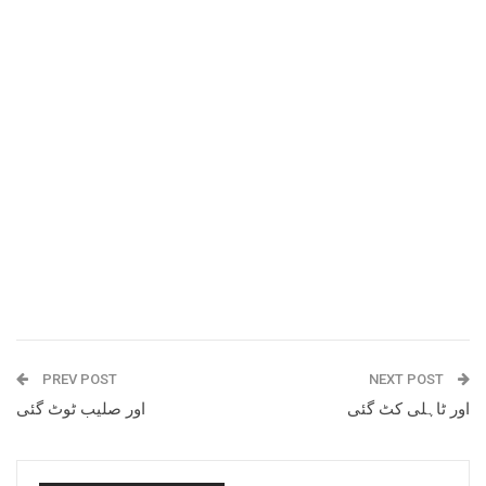
PREV POST
NEXT POST
اور ٹاہلی کٹ گئی
اور صلیب ٹوٹ گئی