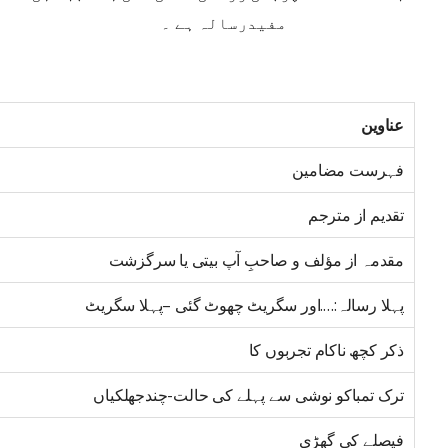
مفیدرسالہ ہے ۔
عناوین
فہرست مضامین
تقدیم از مترجم
مقدمہ از مؤلف و صاحبِ آپ بیتی یا سرگزشت
پہلا رسالہ:….اور سگریٹ چھوٹ گئی –پہلا سگریٹ
ذکر کچھ ناکام تجربوں کا
ترک تمباکو نوشی سے پہلے کی حالت-چندجھلکیاں
فیصلے کی گھڑی