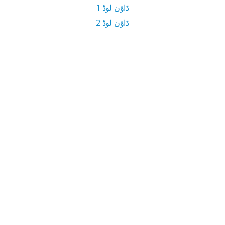
ڈاؤن لوڈ 1
ڈاؤن لوڈ 2
11 MB ڈاؤن لوڈ سائز