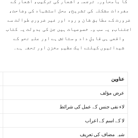
کا بامحاورہ ترجمہ، اشعار کی ترکیب، اشعار کے
مفردات مشکلہ کی تشریح، محل استشہاد کی وضاحت،
ضرورت کے مطابق شان و رود اور غیر ضروری طوالت سے
اجتناب، یہ سب وہ خصوصیات ہیں جن کی بدولت یہ کتاب
واقعی ہی قابلِ داد و ستائش ہے اور علم نحو کے
شیدائیوں کیلئے ایک عظیم مخزن اور تحفہ ہے۔
عناوین
عرض مؤلف
لاء نفی جنس کے عمل کی شرائط
لا کے اسم کے اعراب
شبہ مضاف کی تعریف