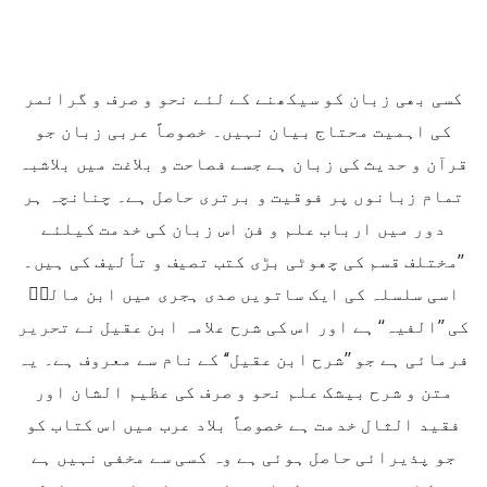
کسی بھی زبان کو سیکھنے کے لئے نحو و صرف و گرائمر
کی اہمیت محتاج بیان نہیں۔ خصوصاً عربی زبان جو
قرآن و حدیث کی زبان ہے جسے فصاحت و بلاغت میں بلاشبہ
تمام زبانوں پر فوقیت و برتری حاصل ہے۔ چنانچہ ہر
دور میں ارباب علم و فن اس زبان کی خدمت کیلئے
’’مختلف قسم کی چھوٹی بڑی کتب تصیف و تألیف کی ہیں۔
اسی سلسلہ کی ایک ساتویں صدی ہجری میں ابن مالکؒ
کی ’’الفیہ‘‘ ہے اور اس کی شرح علامہ ابن عقیل نے تحریر
فرمائی ہے جو ’’شرح ابن عقیل‘‘ کے نام سے معروف ہے۔ یہ
متن و شرح بیشک علم نحو و صرف کی عظیم الشان اور
فقید الثال خدمت ہے خصوصاً بلاد عرب میں اس کتاب کو
جو پذیرائی حاصل ہوئی ہے وہ کسی سے مخفی نہیں ہے