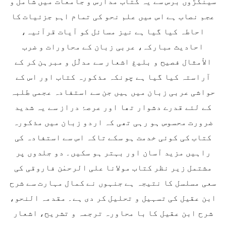
سینکڑوں برس سے یہ کتاب مدارس و جامعات میں شامل و
عجم نصاب ہے اس میں علم نحو کی تمام اہم جزئیات کا
احاطہ کیا گیا ہے نیز مسائل کو آیات قرآنیہ،
احادیث مبارکہ، عربی زبان کے محاورات و ضرب
الأمثال فصیح و بلیغ اشعار سے مدلّل و مبرہن کر کے
آراستہ کیا گیا ہے چونکہ مذکورہ کتاب اور اس کے
حواشی عربی زبان میں ہیں جن سے استفادہ عجمی طلبہ
کے لئے قدرے دشوار تھا اور عرصۂ دراز سے یہ شدید
ضرورت محسوس ہو رہی تھی کہ اردو زبان میں مذکورہ
کتاب کی کوئی خدمت ہو سکے تاکہ اس سے استفادہ کی
راہیں مزید آسان اور بہتر ہو سکیں۔ دو جلدوں پر
مشتمل زیر نظر کتاب مولانا علی الرحمٰن فاروقی کی
سعی مسلسل کا نتیجہ ہے جنہوں نے کمال مہارت سے شرح
ابن عقیل کی تسہیل و تحلیل کر دی ہے۔ مقدمہ النحو،
شرح ابن عقیل کا با محاورہ ترجمہ و تشریح، اشعار