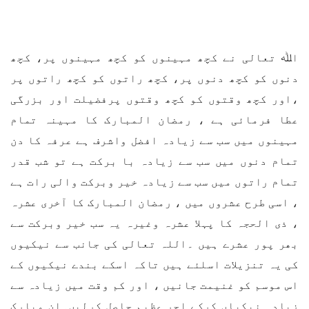
اﷲ تعالی نے کچھ مہینوں کو کچھ مہینوں پر، کچھ
دنوں کو کچھ دنوں پر، کچھ راتوں کو کچھ راتوں پر
،اور کچھ وقتوں کو کچھ وقتوں پرفضیلت اور بزرگی
عطا فرمائی ہے ، رمضان المبارک کا مہینہ تمام
مہینوں میں سب سے زیادہ افضل واشرف ہے عرفہ کا دن
تمام دنوں میں سب سے زیادہ با برکت ہے تو شب قدر
تمام راتوں میں سب سے زیادہ خیر وبرکت والی رات ہے
، اسی طرح عشروں میں ، رمضان المبارک کا آخری عشرہ
، ذی الحجہ کا پہلا عشرہ وغیرہ یہ سب خیر وبرکت سے
بھر پور عشرے ہیں ۔اللہ تعالی کی جانب سے نیکیوں
کی یہ تنزیلات اسلئے ہیں تاکہ اسکے بندے نیکیوں کے
اس موسم کو غنیمت جانیں ، اور کم وقت میں زیادہ سے
زیادہ نیکیاں کرکے اجر عظیم حاصل کرلیں۔ان مبارک