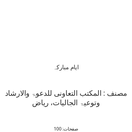
ایام مبارکہ
مصنف : المکتب التعاونی للدعوۃ والارشاد
وتوعیۃ الجالیات، ریاض
صفحات: 100