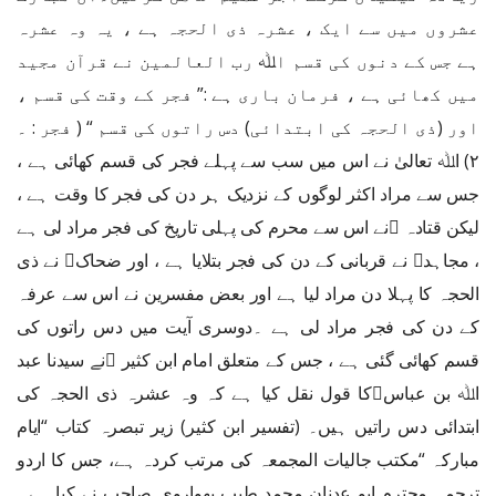
عشروں میں سے ایک ، عشرہ ذی الحجہ ہے ، یہ وہ عشرہ
ہے جس کے دنوں کی قسم اﷲ رب العالمین نے قرآن مجید
میں کھائی ہے ، فرمان باری ہے :” فجر کے وقت کی قسم ،
اور (ذی الحجہ کی ابتدائی) دس راتوں کی قسم “ ( فجر : ۔
۲) اﷲ تعالیٰ نے اس میں سب سے پہلے فجر کی قسم کھائی ہے ،
جس سے مراد اکثر لوگوں کے نزدیک ہر دن کی فجر کا وقت ہے ،
لیکن قتادہ ﷫نے اس سے محرم کی پہلی تاریخ کی فجر مراد لی ہے
، مجاہد﷫ نے قربانی کے دن کی فجر بتلایا ہے ، اور ضحاک﷫ نے ذی
الحجہ کا پہلا دن مراد لیا ہے اور بعض مفسرین نے اس سے عرفہ
کے دن کی فجر مراد لی ہے ۔دوسری آیت میں دس راتوں کی
قسم کھائی گئی ہے ، جس کے متعلق امام ابن کثیر ﷫نے سیدنا عبد
اﷲ بن عباس﷜کا قول نقل کیا ہے کہ وہ عشرہ ذی الحجہ کی
ابتدائی دس راتیں ہیں۔ (تفسیر ابن کثیر) زیر تبصرہ کتاب “ایام
مبارکہ “مکتب جالیات المجمعہ کی مرتب کردہ ہے، جس کا اردو
ترجمہ محترم ابو عدنان محمد طیب پھواروی صاحب نے کیا ہے۔