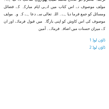
مولف موصوف نے اس کتاب میں انہی ایام مبارکہ کے فضائل
ومسائل کو جمع فرما دیا ہے۔ اللہ تعالی سے دعا ہے کہ وہ مولف
موصوف کی اس کاوش کو اپنی بارگاہ میں قبول فرمائے اور ان
کے میزان حسنات میں اضافہ فرمائے۔ آمین
ڈاؤن لوڈ 1
ڈاؤن لوڈ 2
2.4 MB ڈاؤن لوڈ سائز