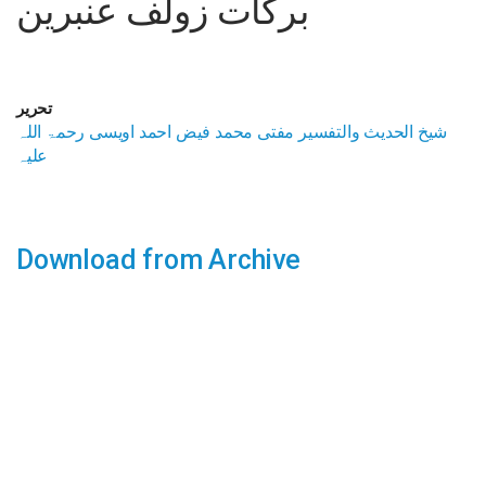
برکات زولف عنبرین
تحریر
شیخ الحدیث والتفسیر مفتی محمد فیض احمد اویسی رحمۃ اللہ
علیہ
Download from Archive