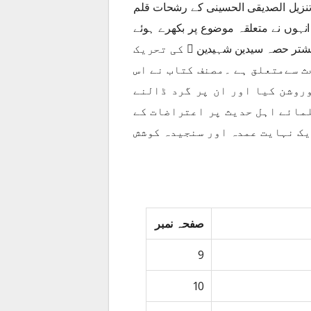
د تنزیل الصدیقی الحسینی کے رشحات قلم
نات ہیں جس میں انہوں نے متعلقہ موضوع پر بکھرے ہوئے
بیشتر حصہ سیدین شہیدین ﷭ کی تحریک
 سےمتعلق ہے ۔مصنف کتاب نے اس
روشن کیا اور ان پر گرد ڈالنے
لمائے اہل حدیث پر اعتراضات کے
یک نہایت عمدہ اور سنجیدہ کوشش
صفحہ نمبر
9
10