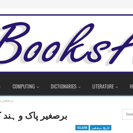
COMPUTING
DICTIONARIES
LITERATURE
H
برصغیر پا
برصغیر پاک و ہند 
تاریخ برصغیر
ISLAM