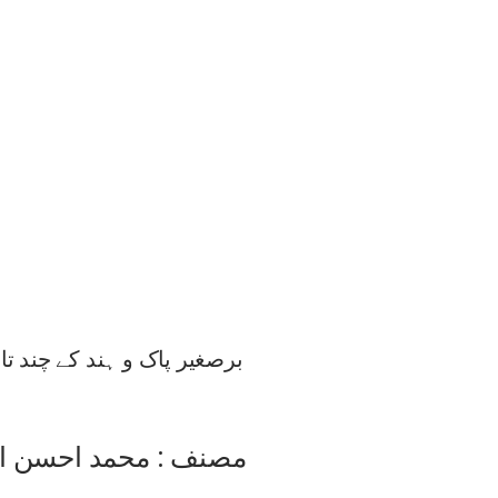
برصغیر پاک و ہند کے چند ت
مصنف : محمد احسن الل