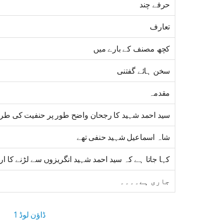
حرفے چند
تعارف
کچھ مصنف کے بارے میں
سخن ہائے گفتنی
مقدمہ
سید احمد شہید کا رجحان واضح طور پر حنفیت کی طرف
شاہ اسماعیل شہید حنفی تھے
کہا جاتا ہے کہ سید احمد شہید انگریزوں سے لڑنے کا ار
جاری ہے۔۔۔۔
ڈاؤن لوڈ 1