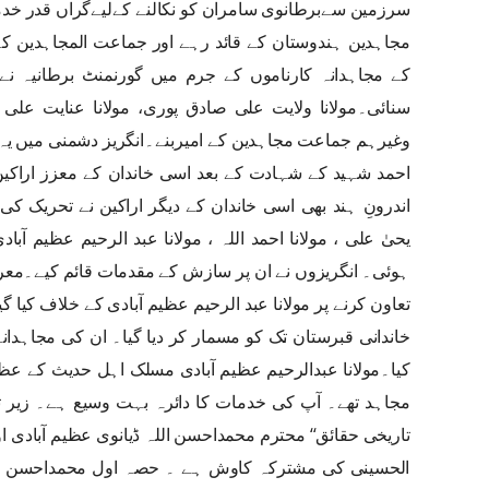
سرزمین سےبرطانوی سامران کو نکالنے کےلیےگراں قدر خد
مجاہدین ہندوستان کے قائد رہے اور جماعت المجاہدین ک
کے مجاہدانہ کارناموں کے جرم میں گورنمنٹ برطانیہ نے ان
سنائی۔مولانا ولایت علی صادق پوری، مولانا عنایت علی ، م
وغیرہم جماعت مجاہدین کے امیربنے۔انگریز دشمنی میں یہ
احمد شہید کے شہادت کے بعد اسی خاندان کے معزز اراکین
اندرونِ ہند بھی اسی خاندان کے دیگر اراکین نے تحریک کی 
یحیٰ علی ، مولانا احمد اللہ ، مولانا عبد الرحیم عظیم آب
ہوئی۔ انگریزوں نے ان پر سازش کے مقدمات قائم کیے۔معرو
تعاون کرنے پر مولانا عبد الرحیم عظیم آبادی کے خلاف کیا 
خاندانی قبرستان تک کو مسمار کر دیا گیا۔ ان کی مجاہدان
کیا۔مولانا عبدالرحیم عظیم آبادی مسلک اہل حدیث کے عظی
مجاہد تھے۔ آپ کی خدمات کا دائرہ بہت وسیع ہے۔ زیر تب
تاریخی حقائق‘‘ محترم محمداحسن اللہ ڈیانوی عظیم آبادی ا
الحسینی کی مشترکہ کاوش ہے ۔ حصہ اول محمداحسن اللہ