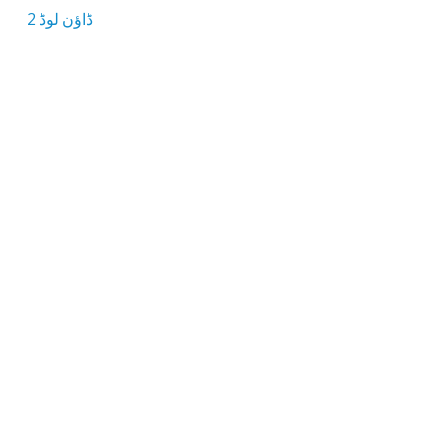
ڈاؤن لوڈ 2
28.4 MB ڈاؤن لوڈ سائز