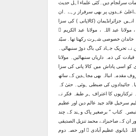
مات سرانجام دیں۔کئی علماء اہل حدیث
ےاعلیٰ عہدوں پر بھی سرفراز رہے ۔ان
ہیں جزائرانڈیمان (کالاپانی ) کی سزا
ولانا عبد اللہ ، مولانا عبد الکریم ﷭
 خاندان خصوصی شہرت رکھتا تھا۔ سیّد
 نے تحریک جہاد کی باگ دوڑ سنبھالی۔
قیادت کی ذمہ داریاں سنبھالیں۔ مولانا
ادی کو اسی پاداش میں کالا پانی کی سزا
ف مقدمہ انبالہ بھی مجاہدین کے ساتھ
گیا۔ جائیدادوں کی ضبطی ہوئی۔ حتیٰ کہ
ہ ترکتازیوں کا اعتراف ہر طبقہ فکر نے
م سرخیل قائد جید عالم دین اور عظیم
صرہ کتاب ’’ برصغیر پاک وہند کے چند
ور ان کے صاحبزادے محمد تنزیل الصدیقی
 ڈیانوی عظیم آبادی ﷫ اور حصہ دوم