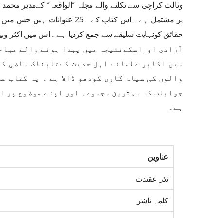
وثالث کراچی سے نکلنے والے مجلہ ’’الواقعہ‘‘ کےمدیر محم
پر مشتمل ہے ۔اس کتاب کے 25 عنوا
حقائق کونہایت سلیقے سے جمع کردیا ہے ۔اس میں اکثر و
آزادی اوراسکےنتیجہ میں پیدا ہونے والے مباحث
میں اکابر علمائے اہل حدیث کےتابناک ماضی کو
والوں کی سیاہ کاری کودھو ڈالا ہے ۔ یہ کتاب ع
جوابات کا بہترین مجموعہ اور اپنے موضوع پر ا
ہے۔
عناوین
نذر عقیدت
کلمہ ناشر