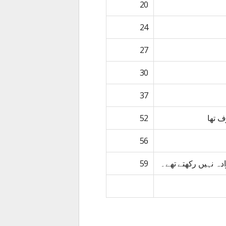
20
24
27
30
37
 تھا
52
56
ادہ نہیں رکھتے تھے۔
59