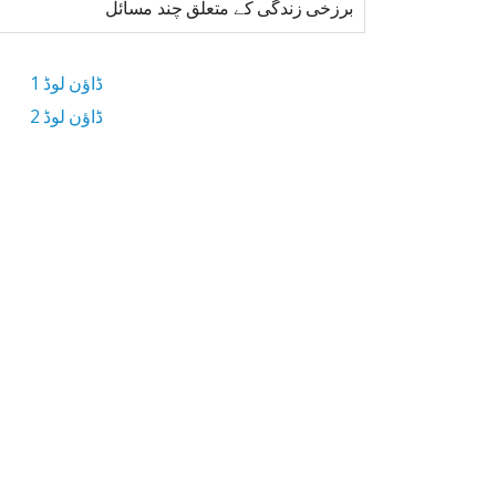
برزخی زندگی کے متعلق چند مسائل
ڈاؤن لوڈ 1
ڈاؤن لوڈ 2
1.5 MB ڈاؤن لوڈ سائز