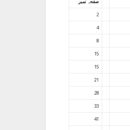
صفحہ نمبر
2
4
8
15
15
21
28
33
41