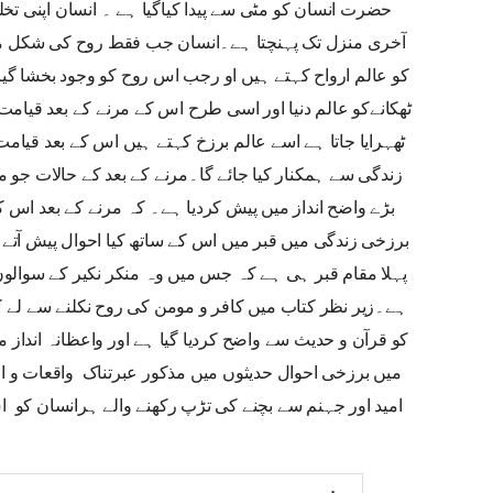
حضرت انسان کو مٹی سے پیدا کیاگیا ہے ۔ انسان اپنی تخ
آخری منزل تک پہنچتا ہے۔انسان جب فقط روح کی شکل میں 
کو عالم ارواح کہتے ہیں او رجب اس روح کو وجود بخشا گیا 
ٹھکانےکو عالم دنیا اور اسی طرح اس کے مرنے کے بعد قیام
ٹھہرایا جاتا ہے اسے عالم برزخ کہتے ہیں اس کے بعد قیامت
زندگی سے ہمکنار کیا جائے گا۔مرنے کے بعد کے حالات جو ما
بڑے واضح انداز میں پیش کردیا ہے۔ کہ مرنے کے بعد اس 
برزخی زندگی میں قبر میں اس کے ساتھ کیا احوال پیش آتے 
پہلا مقام قبر ہی ہے کہ جس میں وہ منکر نکیر کے سوالوں
ہے۔زیر نظر کتاب میں کافر و مومن کی روح نکلنے سے لے ک
کو قرآن و حدیث سے واضح کردیا گیا ہے اور واعظانہ انداز می
میں برزخی احوال حدیثوں میں مذکور عبرتناک واقعات و ا
امید اور جہنم سے بچنے کی تڑپ رکھنے والے ہرانسان کو 