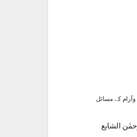
وآرام کے مسائل
مٰن الشایع