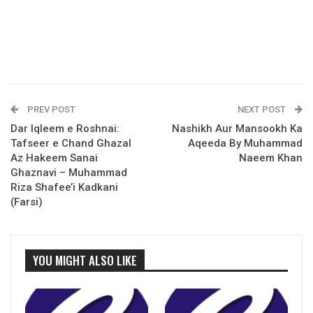
PREV POST
NEXT POST
Dar Iqleem e Roshnai:
Nashikh Aur Mansookh Ka
Tafseer e Chand Ghazal
Aqeeda By Muhammad
Az Hakeem Sanai
Naeem Khan
Ghaznavi – Muhammad
Riza Shafee’i Kadkani
(Farsi)
YOU MIGHT ALSO LIKE