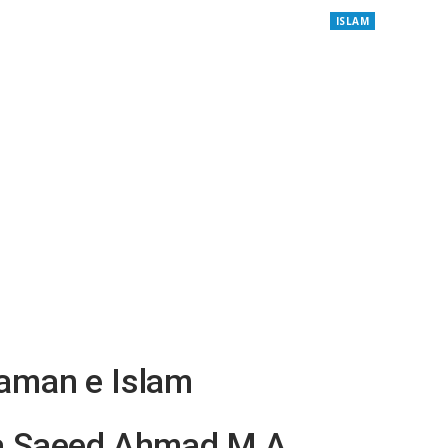
ISLAM
aman e Islam
a Saeed Ahmad M.A