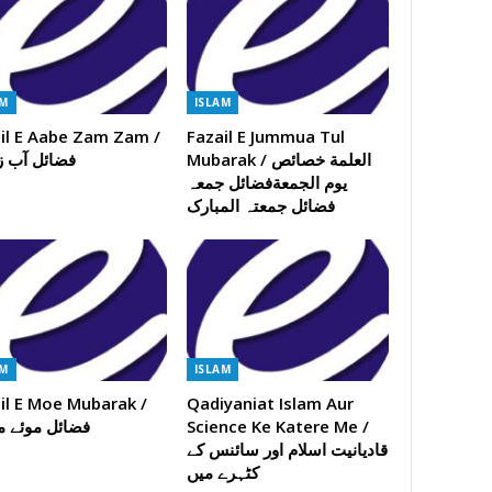
AM
ISLAM
il E Aabe Zam Zam /
Fazail E Jummua Tul
Mubarak / العلمة خصائص
فضائل آب ز
یوم الجمعةفضائل جمعہ
فضائل جمعتہ المبارک
AM
ISLAM
il E Moe Mubarak /
Qadiyaniat Islam Aur
فضائل موئے م
Science Ke Katere Me /
قادیانیت اسلام اور سائنس کے
کٹہرے میں