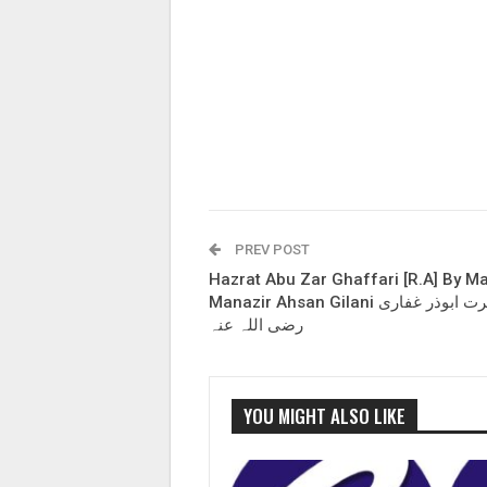
PREV POST
Hazrat Abu Zar Ghaffari [R.A] By M
Manazir Ahsan Gilani حضرت ابوذر غفاری
رضی اللہ عنہ
YOU MIGHT ALSO LIKE