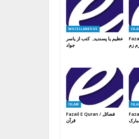
MISCELLANEOUS
ISL
عظیم یا پسندیدہ کتب از یاسر
Faza
م زم
جواد
ISLAM
ISL
Fazail E Quran / فضائل
Faza
بارک
قرآن