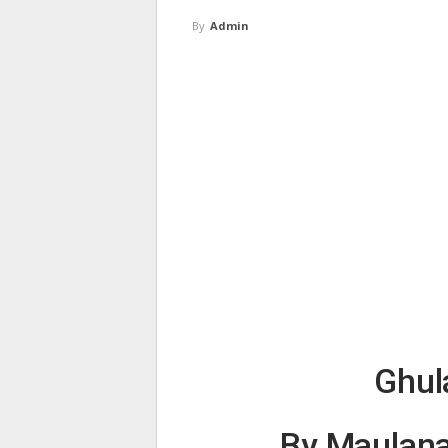
By
Admin
Ghul
By Maulan