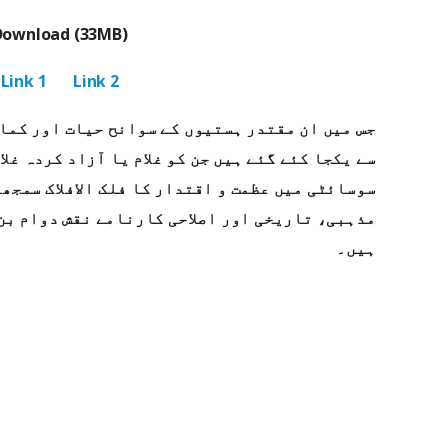
Download (33MB)
Link 1
Link 2
جس میں ان مقتدر ہستیوں کے سوانح حیات اور کمال
سے یکجا کئے گئے ہیں جن کو غلام یا آزاد کردہ غلا
سوسائٹی میں عظمت و اقتدار کا فلک الافلاک سمجھ،
مذہبی، تاریخی اور اصلاحی کارنامے نقش دوام بن 
ہیں۔