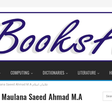
COMPUTING
DICTIONARIES
LITERATURE
H
Ghulaman e Islam By Maulana Saeed Ahmad M.A غلامان اسلام
y Maulana Saeed Ahmad M.A