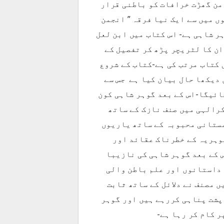
 من گھڑت خرافات کو باطنی قرار
ں میں سے ایک نیا فرقہ ” انجمن
ر شاہی ہے- اس کتاب میں ابن لعل
ان کا لٹریچر پڑھ کر تفصیل کے
 کتاب مرتب کی ہے-کتاب کے شروع
 دیکھا حال بیان کیا ہے جس سے
ائیگا-اس کے بعد گوہر شاہی کون
کرالہی میں صنف نازک کے ساتھ
مستانی محبوبہ کے ساتھ یاریوں
وہریہ کے خطرناک عقائد اور
 کے بعد گوہر شاہی کی نازیبا
 داستانوں اور علم باطن والی
ں مصنف نے دلائل کے ساتھ ثابت
پشت پناہی کررہے ہیں اور گوہر
 کام کر رہا ہے-