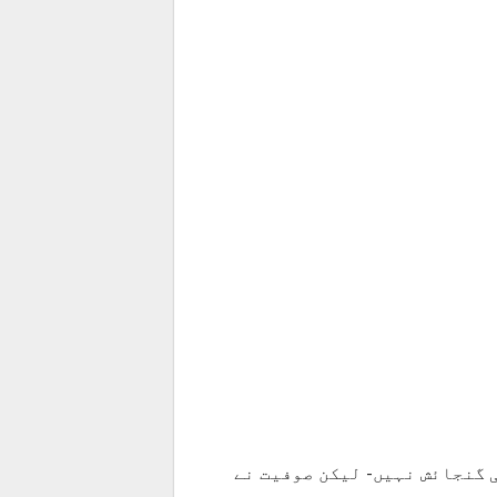
 گنجائش نہیں- لیکن صوفیت نے