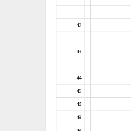
42
43
44
45
46
48
49