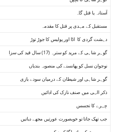
آستانہ یا قتل گاہ
مستقبل کے مہدی پر قتل کا مقدمہ
دہشت گردی کا اڈا اور پولیس کا جوڑ توڑ
گوہر شاہی کے مرید کو سترہ (17) سال قید کی سزا
نوجوان نسل کو پھانسنے کی منصوبہ بندیاں
گوہر شاہی اور شیطان کے درمیان سودے بازی
ذکر الہی میں صنف نازک کی ادائیں
چہرے کا تجسس
جب تھک جاتا تو خوبصورت عورتیں مجھے دباتیں