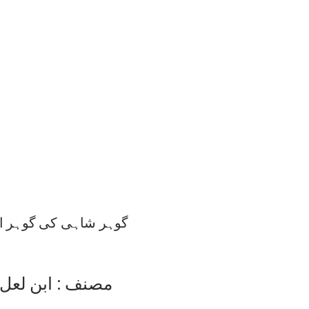
گوہر شاہی کی گوہر اف
مصنف : ابن لعل 