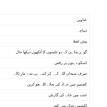
عناوین
دیباچہ
پیش لفظ
گوہر شاہی کے دو جلسوں کا آنکھوں دیکھا حال
ڈسکو دہنوں پر رقص
صرف سبحان اللہ کہہ کر کتنے ہی بندے مار ڈالے
کشمیر میں جہاد کی بجائے اللہ ھو کریں
جنت میں جانے کی گارنٹی
لکشمی چوک میں کعبہ