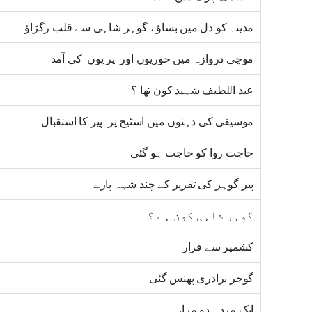
مدینہ کو دل میں بساؤ ، گوہر شاہی سے قلب رگڑاؤ
موچی دروازہ میں حوریوں اور پر یوں کی آمد
عبد اللطیف شہید کون تھا ؟
موسیقی کی دہنوں میں اسٹیج پر پیر کا استقبال
حاجت روا کو حاجت ہو گئی
پیر گوہر کی تقریر کے چند شہہ پارے
گوہر شاہی کون ہے ؟
کشمیر سے فرار
گوجر برادری پھنس گئی
ایک مردہ دو مزار