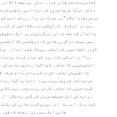
کتاب وسنت کو ظاہر قرار دے کر پس پشت ڈالا اور
دے کر اس کا چرچا شروع کر دیا-انہی باطنی فرقو
سرفروشان اسلام ”ہے جس کا سربراہ ریاض احمد گوہ
دین نے اس فرقہ کے لوگوں سے ملاقاتیں کر کے ، 
ساتھ ان کے عقائد اور سرگرمیوں پر ایک تحقیقی
میں مصنف نے گوہر شاہی کے دوجلسوں کا آنکھوں
گوہر افشانیوں کے اصلی روپ کا کچھ اندازہ ہوج
ہے؟ اور اس کی مکاریوں کو عیاں کرتے ہوئے ذ
اٹھکیلیوں کا تذکرہ کیا گیا ہے-پیر صاحب کی 
کا تفصیلی تذکرہ کرنے کے ساتھ ساتھ فرقہ گ
خودساختہ شریعت پرسے پردہ اٹھایا گیا ہے-اس
گستاخیوں کا تذکرہ کرتے ہوئے چند دیومالائی
روایت کی اصل حقیقت عیاں کی گئی ہے-علاوہ ازی
کیاہے کہ امریکہ اور یورپ گوہر شاہی کی مکمل 
شاہی ایک بیرونی ایجنٹ کے طور پر