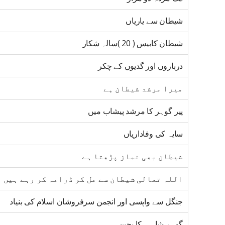
شیطان سے یاریاں
شیطان کابیس ( 20 )سالہ شکار
درباروں اور گدیوں کے چکر
میرا مرشد شیطان ہے
پیر گوہر کا مرشد پیشاب میں
سایہ کی وفاداریاں
شیطان بھی نماز پڑھتا ہے
اللہ تعالی شیطان سے مل کر ڈرامہ کر رہے ہیں
جنگل سے واپسی اور انجمن سرفروشان اسلام کی بنیاد
گوہر شاہی کا بچپن