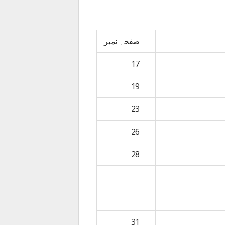
صفحہ نمبر
17
19
23
26
28
31