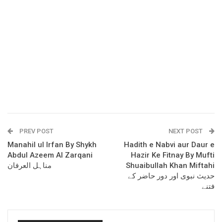
PREV POST
NEXT POST
Manahil ul Irfan By Shykh
Hadith e Nabvi aur Daur e
Abdul Azeem Al Zarqani
Hazir Ke Fitnay By Mufti
مناہل العرفان
Shuaibullah Khan Miftahi
حدیث نبوی اور دور حاضر کے
فتنے