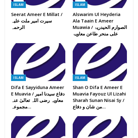
ISLAM
ISLAM
Seerat Ameer E Millat /
Alswarim Ul Heyderia
سیرت امیر ملت علیہ
Ala Taain E Ameer
Muawia / الصوارم الحیدریۃ
الرحمہ
علی منحر طاعن معاویۃ
ISLAM
ISLAM
Difa E Sayyiduna Ameer
Shan O Difa E Ameer E
E Muavia / دفاع سیدنا امیر
Muavia Fayouz Ul Lizahi
معاویہ رضی اللہ تعالیٰ عنہ
Sharah Sunan Nisai Sy /
من شان و دفاع…
مجموعہ…