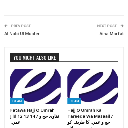
PREV POST
NEXT POST
Al Nabi Ul Muater
Aina Marfat
YOU MIGHT ALSO LIKE
ISLAM
ISLAM
Fatawa Hajj O Umrah
Hajj O Umrah Ka
Jild 12 13 14 / فتاوی حج و
Tareeqa Wa Masaail /
حج و عمرہ کا طریقہ کو
عمرہ