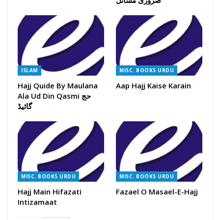
ضروری مسائل
ISLAM
MISC. BOOKS URDU
Hajj Quide By Maulana
Aap Hajj Kaise Karain
Ala Ud Din Qasmi حج
گائیڈ
MISC. BOOKS URDU
MISC. BOOKS URDU
Hajj Main Hifazati
Fazael O Masael-E-Hajj
Intizamaat