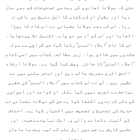
حتیٰ کہ مولانا تھانوی کی بہت سی تصحیحات کو بھی بدل
دیا اور بقول ان کے کتاب کا اصل منہج ہی باقی نہ
رہا۔ اس کے بعد مولانا عثمانی نے ا س کام کا بیڑا
اٹھایا اور اس کو از سر نو پایہ تکمیل تک پہنچایا۔
اس کا نام ’اعلاء السنن‘ رکھا گیا جو کراچی سے سولہ
جلدوں میں شائع ہوا۔ زیر مطالعہ کتاب میں اسی کتاب
’اعلاء السنن‘ کا جائزہ پیش کیا گیا ہے۔ مولانا ارشاد
الحق اثری معروف عالم دین اور تبحر علمی میں بے
نظیر ہیں۔ آپ نے اس کتاب میں ’اعلاء السنن‘ کی فقہی
مباحث سے تعرض نہیں کیا بلکہ ان قواعد اور اصولوں
کو ذکر کرنے پر اکتفا کیا ہے جن کو مولانا عثمانی نے
حدیث کی تصحیح و تضعیف میں اختیار کیا ہے۔ احناف
کو آئینہ دکھانے والی یہ ایک نہایت سنجیدہ اور
علمی کاوش ہے جس میں اہل علم کے لیے بہت سا سامان
موجود ہے۔