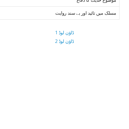
موضوع حدیث کا دفاع
مسلک میں تائید اور بے سند روایت
ڈاؤن لوڈ 1
ڈاؤن لوڈ 2
12 MB ڈاؤن لوڈ سائز