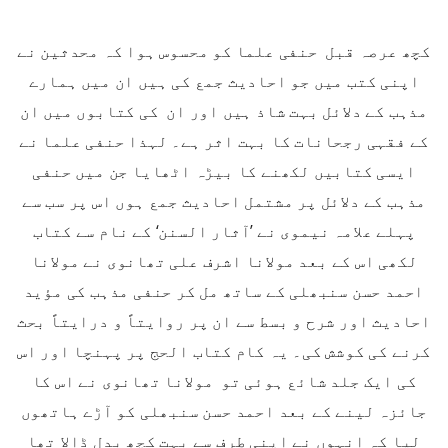
کچھ عرصہ قبل حنفی علما کو محسوس ہوا کہ محدثین نے
اپنی کتب میں جو احادیث جمع کی ہیں ان میں ہمارے
مذہب کے دلائل بہت شاذ ہیں اور ان کی کتابوں میں ان
کے فقہی رجحانات کا بہت اثر ہے۔ لہذا حنفی علما نے
ایسی کتابیں لکھنے کا بیڑہ اٹھایا جن میں حنفی
مذہب کے دلائل پر مشتمل احادیث جمع ہوں اس پر سب سے
پہلے علامہ نیموی نے ’آثار السنن‘ کے نام سے کتاب
لکھی اس کے بعد مولانا اشرف علی تھانوی نے مولانا
احمد حسن سنبھلی کے ساتھ مل کر حنفی مذہب کی مؤید
احادیث اور شرح و بسط سے ان پر روایتاً و درایتاً بحث
کرنے کی کوشش کی۔ یہ کام کتاب الحج پر پہنچا اور اس
کی ایک جلد شائع ہوئی تو مولانا تھانوی نے اس کا
جائزہ لینے کے بعد احمد حسن سنبھلی کو آڑے ہاتھوں
لیا کہ انہوں نے اپنی طرف سے بہت کچھ بدل ڈالا تھا