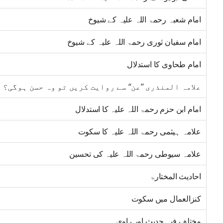
امام شعبہ رحمۃ اللہ علیہ کے شیوخ
امام سفیان ثوری رحمۃ اللہ علیہ کے شیوخ
امام طحاوی کا استدلال
علامہ المنذری ’’عن‘‘ سے روایت کریں تو وہ حسن ہوگی؟
امام ابن حزم رحمۃ اللہ علیہ کا استدلال
علامہ ہیثمی رحمۃ اللہ علیہ کا سکوت
علامہ سیوطی رحمۃ اللہ علیہ کی تحسین
احادیث المختارۃ
کنزالعمال میں سکوت
مختلف فیہ حدیث اور راوی