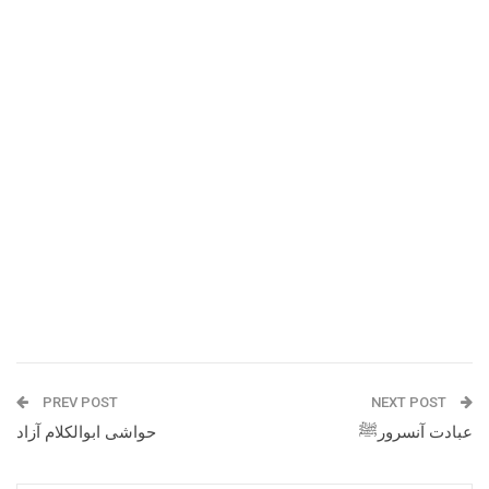
PREV POST
NEXT POST
عبادت آنسرورﷺ
حواشی ابوالکلام آزاد