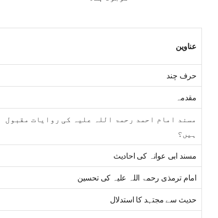
عناوین
حرف چند
مقدمہ
مسند امام احمد رحمۃ اللہ علیہ کی روایات مقبول
ہیں؟
مسند ابی عوانہ کی احادیث
امام ترمذی رحمۃ اللہ علیہ کی تحسین
حدیث سے مجتہد کا استدلال