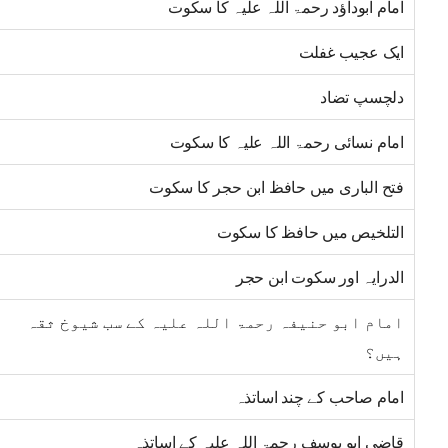
امام ابوداؤد رحمۃ اللہ علیہ کا سکوت
ایک عجیب غفلت
دلچسپ تضاد
امام نسائی رحمۃ اللہ علیہ کا سکوت
فتح الباری میں حافظ ابن حجر کا سکوت
التلخیص میں حافظ کا سکوت
الدرایہ اور سکوت ابن حجر
امام ابو حنیفہ رحمۃ اللہ علیہ کے سب شیوخ ثقہ
ہیں؟
امام صاحب کے چند اساتذہ
قاضی ابو یوسف رحمۃ اللہ علیہ کے اساتذہ