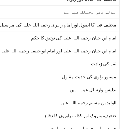
مدلس بھی مختلف فیہ ہے
مختلف فیہ کا اصول اور امام زہری رحمۃ اللہ علیہ کی مراسیل
امام ابن حبان رحمۃ اللہ علیہ کی توثیق کا حکم
امام ابن حبان رحمۃ اللہ علیہ اور امام ابو حنیفہ رحمۃ اللہ علیہ
ثقہ کی زیادت
مستور راوی کی حدیث مقبول
تدلیس وارسال عیب نہیں
الولید بن مسلم رحمۃ اللہ علیہ
ضعیف،متروک اور کذاب راویوں کا دفاع
حمید بن ابی جون اور موضوع روایات