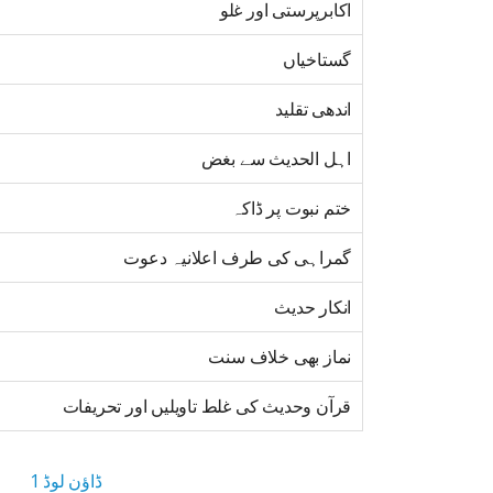
اکابرپرستی اور غلو
گستاخیاں
اندھی تقلید
اہل الحدیث سے بغض
ختم نبوت پر ڈاکہ
گمراہی کی طرف اعلانیہ دعوت
انکار حدیث
نماز بھی خلاف سنت
قرآن وحدیث کی غلط تاویلیں اور تحریفات
ڈاؤن لوڈ 1