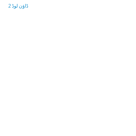
ڈاؤن لوڈ 2
2.5 MB ڈاؤن لوڈ سائز