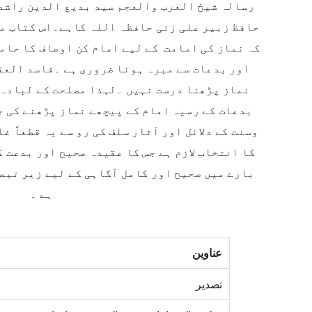
رسالہ شیخ العرب والعجم سید بدیع الدین راشدی 
حافظ زبیر علی زئی حافظہ اللہ کاہے۔اس کتاب می
کہ نماز کی امامت کے لیے امام کن اوصاف کا حام
اور بدعات سے مبرہ ہونا ضروری ہے ۔فاسد العق
نماز پڑھنا درست نہیں ۔لہذا مصلحت کے لبادہ 
بدعات کے رسیہ امام کے پیچھے نماز پڑھنے کی ج
وسنت کے دلائل اور آثار سلف کی رو سے یہ قطعاً غ
کا انتخاب لازم ہے جس کا عقیدہ صحیح اور بدعت ک
بارے میں صحیح اور کامل آگاہی کے لیے زیر تبص
ہے ۔
عناوین
تصدیر