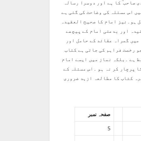
صاحب ؒ کا ہے اور دوسرا رسالہ
ں اس مسئلہ کی وضاحت کی گئی ہے
ل ہو۔نیز امام کا صحیح العقیدہ
یدہ اور بدعتی امام کے پیچھے
میں گمراہ عقائد کے حامل اور
و رخصت فراہم کی جاتی ہے کتاب
لط ہے ۔بلکہ نماز میں ایسے امام
ا پرچار کر نہ ہو ۔اس مسئلہ کے
رہ کتاب کا مطالعہ ازہد ضروری
صفحہ نمبر
5