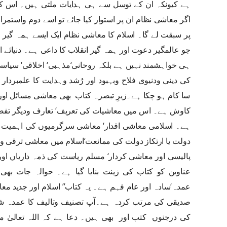
ہے کیونکہ ان کے توسل سے ہی ہدایات ملتی ہیں۔ اس کے
اگر معاشی نظام ان پر استوار کیا جائے تو اسے دوم واستم
پر سبقت لے گا۔ اسلام کا معاشی نظام ایک ایسے ہمہ گیر 
جو عالمگیر دعوت اور ہمہ گیر انقلاب کا داعی ہے۔ دنیائے
ہی خواہشمند نہیں ہے بلکہ روحانی‘مذہبی‘ اخلاقی‘ سی
کی دینی ودنیوی فلاح وبہبود اور رُشد وہدایت کا علمبر
سا کام ہو چکا ہے۔زیرِ تبصرہ کتاب بھی معاشی مسائل اور
کاوش ہے۔ اس میں معاشیات کی تعریف‘ تعارف ودیگر تفصی
ہے۔ اسلامی معاشی اقدار‘ معاشی سرگرمیوں کی اہمیت ون
دولت یا ارتکاز دولت کی ممانعت‘اسلام میں معاشی ترقی و
پالیسی اور معاشی کردار‘ مسلم ریاست کی ذمہ داریاں ا
عناوین کو کتاب کی زینت بنایا گیا ہے۔ حوالہ جات بھی
عمدہ‘سادہ اور عام فہم ہے۔ یہ کتاب’’ اسلام اور جدید مع
صدیقی کی مرتب کردہ ہے۔آپ تصنیف وتالیف کا عمدہ شو
کی درجنوں کتب اور بھی ہیں۔ دعا ہے کہ اللہ تعالیٰ م