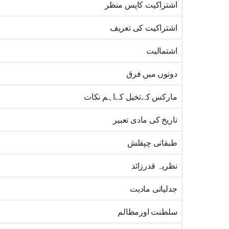
اشتراکیت کاپس منظر
اشتراکیت کی تعریف
اشتمالیت
دونوں میں فرق
مارکس کےتخیل کےاہم نکات
تاریخ کی مادی تعبیر
طبقاتی چپقلش
نظریہ قدرزائد
جدلیاتی مادیت
سلطنت اورمظالم