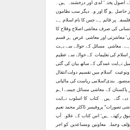
 اصول پختہ‘ ابدی اور درخشندہ ہیں۔
رار حاصل ہو گا اور وہ دیگر سب نظاموں
فلسفہ پر قائم ہے جس کا نام اسلام ہے
 انسانی کی صرف معاشی اصلاح وفلاح کا
اسی‘ معاشرتی اور معاشی غرض ہر قسم
دار ہے۔معاشی مسائل کے حوالے سے بہت
 اسلام کی تعلیمات کے حوالے سے عظیم
ل نہایت عمدگی کے ساتھ بیان کی گئی
وعیت ‘اسلام میں تقسیم دولت‘انتقال
منصوبہ بندی‘اسلامی ریاست کی مالیاتی
ور پاکستان کے معاشی مسائل جیسے اہم
 دیے گئے ہیں۔ کتاب کا اسلوب نہایت
اشی تصورات‘‘ پروفیسر ڈاکٹر محمد نعیم
ق رکھتے ہیں‘ اس کتاب کے علاوہ آپ
ؤلف وجملہ معاونین ومساعدین کو اجر