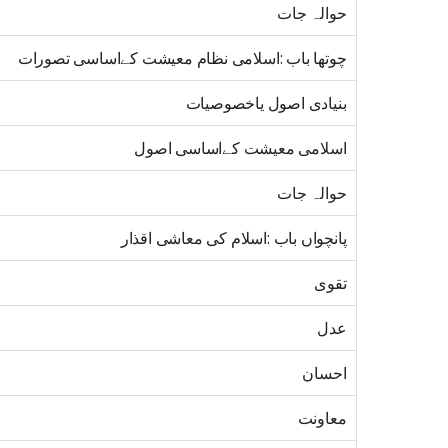
حوالہ جات
چوتھا باب :اسلامی نظام معیشت کےاساسی تصورات
بنیادی اصول یاخصوصیات
اسلامی معیشت کےاساسی اصول
حوالہ جات
پانچواں باب :اسلام کی معاشی اقذار
تقوی
عدل
احسان
معاونت