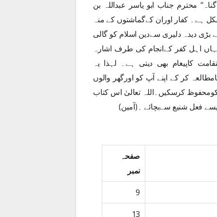
ناہ‘‘ محترم جناب ابو یاسر عبداللہ بن
کل ہے۔ کفار اوران کےگماشتوں کے منہ
 بڑی دیدہ دلیری سےدین اسلام کو گالی
جہاں اہل کفر کےانجام کی طرف اشارہ
ت کاپیغام بھی دیتی ہے۔ لہذا یہ
العہ کر کے اپنے آپ کو اورگھر والوں
 کومحفوظ کرسکیں۔اللہ تعالیٰ اس کتاب
جیسے فعل شنیع سےبچائے ۔(آمین)
صفحہ
نمبر
9
13