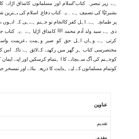
ہے زیر تبصرہ کتاب’’اسلام اور مسلمانوں کامذاق اڑانے کاگ
بشیر﷾ کی تصنیف ہے ۔ یہ کتاب دفاع ِ اسلام کی بہترین ش
پر طمانچہ ہے۔اہل کفر کاانجام تو جہنم ہےہی کہ انہوں نے
دی ہے سید ولد آدم محمد ﷺ کامذاق اڑایا ہے ۔یہ کتاب 
کرتی ہے وہاں اہل حق کو صبر وہمت ،عزیمت واستقام
مختصرسی کتاب ہر گھر میں رکھنے کےلائق ہے تاکہ اس کامط
کوجہنم کی آگ سےبچانے کا ا ہتمام کرسکیں اور اپنے ایمان
کوتمام مسلمانوں کے لیے ہدایت کا ذریعہ بنائے اور تمسخر 
عناوین
تقدیم
مقدمہ