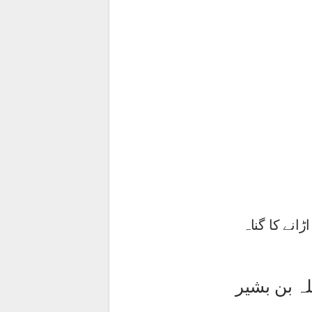
انے کا گناہ
لہ بن بشیر