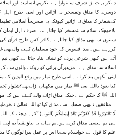
دےکر بہت بڑا شرف سےنوازا ہے۔تکریم ِانسانیت اور اسلام
دوسرے کا مذاق وتمسخر نہ آڑائیں اور اسی طرح اہل کف
کےشعائر کا مذاق نہ اڑائیں کیونکہ یہ صحریحاً اسلامی تعلی
بلاجھجک اسلام سےتمسخر کیا جاتاہے،نہ صرف اہل ایمان کام
سنتوں سےبھی مذاق کیا جاتاہے ۔کافر کس طرح قرآن کی 
کررہے ہیں۔صد افسوس کہ خود مسلمان کہنے والےبھی غیر 
آتے ہیں کبھی شرعی پردے کو نشانہ بنایا جاتا ہے کبھی نیم 
اسلام سےمذاق ہے ۔مزیدبرآں برائی کو روکنے والوں سے کہا 
اپنی آنکھیں بند کرلے ۔ اسی طرح نماز میں رفع الیدین کے مت
کیا نعوذ بااللہ نبی ﷺ نماز میں مکھیاں اڑاتےتھے؟شلوار 
اللہ ﷺ کا حکم ہے ۔جبکہ مذاق اڑانے والے کہتے ہیں کہ مو
۔ منافقین نےبھی صحابہ سے مذاق کیا تو اللہ تعالیٰ نےفرمایا: قُلْ أَبِاللَّه
لَا تَعْتَذِرُوا قَدْ كَفَرْتُمْ بَعْدَ إِيمَانِكُمْ (التوبہ) ’’کہہ 
ہی تم ہنسی مذاق کرتے ہو۔تم بہانے نہ بناؤ یقیناً تم اپنے ا
علم کا قول ہے جواسلام سےیا اس پر عمل پیرا لوگوں کا مذا