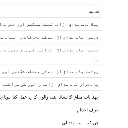
تمہید
پہلا باب مذاق اڑانا کتنا سنگین اور خطرناک
دوسرا باب مذاق اڑانے کے محرکات و اسباب کی
تیسرا باب مذاق اڑانا اللہ کی طرف دعوت دین
ہے
چوتھا باب مذاق اڑانے کی مختلف شکلیں اور 
پانچواں باب مذاق اڑانے والوں کی سزا کیا 
چھٹا باب مذاق کا نشانہ بننے والوں کا رد عمل کیا ہونا چ
حرف اختتام
جن کتب سے مدد لی