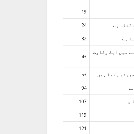
19
 گناہ ہے
24
ا ہے
32
ے میں ایک رکاوٹ
43
صورتیں کیا ہیں
53
ہے
94
اہیے
107
119
121