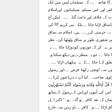
 کا تقاضہ ہے کہ مسلمان آپس میں ایک
ر اور غیر مسلم مسلمانوں اوراسلام
مات کے خلاف اور باعث گناہ ہے ۔لیکن آج
ذاق اڑایا جاتا ہےبلکہ نبی کریم ﷺ کی
بے حرمتی کررہے ہیں، اسلام سےمذاق
شعوری طور پر مذاق وٹھٹھا کرتے نظر
برہنہ کر کےعورتوں کودوڑایا جاتا ہے یہ
جاتا ہے جو یہ منظر نہیں دیکھ سکتا وہ
علق کہا جاتا ہےکہ یہ مکھیاں اڑانا ہے ۔
ٹخنوں سے اونچی رکھنا فرض ہےاور رسول
لوی صاحب … کیا آپ نےدریاعبور کرناہے
ِ وَآيَاتِهِ وَرَسُولِهِ كُنْتُمْ تَسْتَهْزِئُونَ
دیجئے کہ اللہ اس کی آیتوں اوراس کےرسول کےساتھ
یمان کے بعد کافر ہو گئے ہو۔‘‘ اکثر اہل
ق اڑاتا ہے وہ کافر ہےاو ردین سے خارج