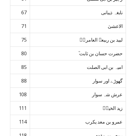
نابغہ ذیبانی
67
الاعشیٰ
71
لبید بن ربیعہ العامریؓ
75
حضرت حسان بن ثابت ؓ
80
امیہ بن ابی الصلت
85
گھوڑے اور سوار
88
عرش شہ سوار
108
زید الخیرؓ
111
عمرو بن معد یکرب
114
ربیعہ بن مقدم
118