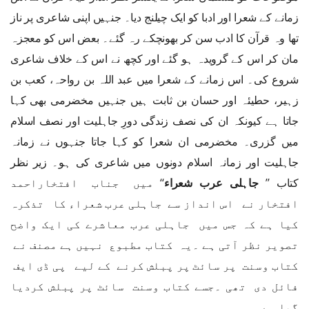
زمانے کے شعرا اور ادبا کو ایک چیلنج دیا۔ جنہیں اپنی شاعری پر ناز
تھا وہ قرآن کا ادب سن کر بھونچکے رہ گئے۔ بعض اس کو معجزہ
مان کر اس کے گرویدہ ہو گئے اور کچھ نے اس کے خلاف شاعری
شروع کی۔ اس زمانے کے شعرا میں عبد اللہ بن رواحہ، کعب بن
زہیر، حطیئہ اور حسان بن ثابت ہیں جنہیں مخضرمی بھی کہا
جاتا ہے کیونکہ ان کی نصف زندگی دورِ جاہلیت اور نصف اسلام
میں گزری۔ مخضرمی ان شعرا کو کہا جاتا جنہوں نے زمانہ
جاہلیت اور زمانہ اسلام دونوں میں شاعری کی ہو۔ زیر نظر
کتاب ’’
جاہلی عرب شعراء
‘‘ میں جناب افتخاراحمد
افتخار نے اس انداز سے جاہلی عرب شعراء کا تذکرہ
کیا ہے کہ جس میں جاہلی عرب معاشرے کی ایک واضح
تصویر نظر آتی ہے ۔یہ کتاب مطبوع نہیں ہے مصنف نے
کتاب وسنت پر سائٹ پر پبلش کرنے کے لیے پی ڈی ایف
فائل دی تھی ۔جسے کتاب وسنت سائٹ پر پبلش کردیا
گیا ہے ۔