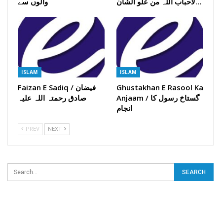
لاحباب اللہ من علو الشان…
والوں سے
ISLAM
ISLAM
Ghustakhan E Rasool Ka
Faizan E Sadiq / فیضان
Anjaam / گستاخ رسول کا
صادق رحمتہ اللہ علیہ
انجام
PREV
NEXT