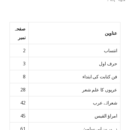
صفحہ
عناوین
نمبر
انتساب
2
حرف اول
3
فن کتابت کی ابتداء
8
عربوں کا علم شعر
28
شعرائے عرب
42
امراؤ القیس
45
زہیر بن ابی سلمیٰ
61