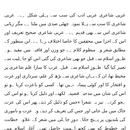
عربی شاعری عربی ادب کی سب سے پہلی شکل ہے۔ عربی
شاعری کا سب سے پہلا نمونہ چھٹی صدی میں ملتا ہے مگر زبانی
شاعری اس سے بھی قدیم ہے۔ عربی شاعری صحیح تعریف اور
اس کے اجزا میں محققین کا خاصا اختلاف رہا ہے۔ابن منظور کے
مطابق شعر وہ منظوم کلام ہے جو وزن اور قافیہ میں مقید ہو۔
ظہورِ اسلام سے قبل جو بھی شاعری کی گئی اس کو جاہلیت سے
تعبیر کیا گیا۔ظہورِ اسلام سے قبل عرب کا سارا علم شاعری پر
محیط تھا، ان کے یہاں شاعری سے بڑھ کر علم، سرداری اور عزت
و افتخار کا اور کوئی پیمانہ نہیں تھا۔ کسی کو باعزت کرنا ہو تو
اس کی شان میں مدحیہ قصیدہ لکھتے اور ذلیل کرنا ہو تو اس کی
ہجو کرتے۔ نیز یہ شعرا ءجس کو ذلیل کر دیتے پھر اس کی عزت
خاک میں مل جاتی اور جس کی تعریف کر دیتے وہ عزت و ناموری
کی بلندیوں پر پہنچ جاتا۔ دورِ جاہلی میں شعر کے علاوہ خطابت
اور خطوط کو بھی کچھ اہمیت حاصل تھی۔ آغازِ اسلام میں