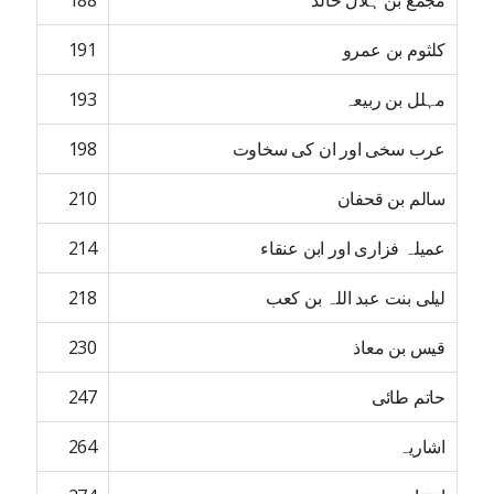
مجمع بن ہلال خالد
188
کلثوم بن عمرو
191
مہلل بن ربیعہ
193
عرب سخی اور ان کی سخاوت
198
سالم بن قحفان
210
عمیلہ فزاری اور ابن عنقاء
214
لیلی بنت عبد اللہ بن کعب
218
قیس بن معاذ
230
حاتم طائی
247
اشاریہ
264