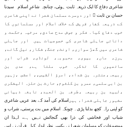
شاعری دفاع کا ایک ذریعہ ثابت ہوئی، چنانچہ شاعرِ اسلام سیدنا
حسان بن ثابت ﷜ اور دوسرے مسلمان شعرا نے اپنی شاعری
کے ذریعہ کفار قریش کے خلاف اسلام اور مسلمانوں کا
خوب دفاع کیا۔ فکر و جوش مدح صادق، مرثیہ ،حکمت و
دانائی جاہلی شاعری کی خصوصیات ہیں اور جاہلی
شاعری میں گھڑ سواری، اونٹ، جنگ، شکار، نیل گائے،
ہرن، ماں، بیوی، محبوبہ، لونڈی، شراب اور
ساتھیوں کا تذکرہ خوب ملتا ہے، عدی بن
ربیعہ،عنترہ بن شداد، امرؤ القیس،، اعشى ،زہیر
بن ابی سلمی، عمرو بن کلثوم، حارث بن حلزہ الیشکری
،لبید بن ربیعہ ،طرفہ بن العبد، نابغہ ذبیانی
مشہور جاہلی شعراء ہیں
اسلام کی آمد کے بعد عربی شاعری
کو اپنی راہ کچھ بدلنا پڑی۔ چونکہ اسلام میں بت پرستی، شراب و
شباب اور فحاشی کی ذرا بھی گنجائش نہیں ہے، لہذا ان
موضوعات کو مسلمان شعرا نے یکسر نظر انداز کیا۔ قرآن نے اس