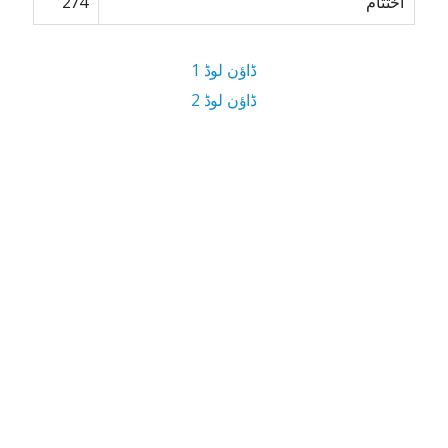
اختتام
274
ڈاؤن لوڈ 1
ڈاؤن لوڈ 2
4 MB ڈاؤن لوڈ سائز