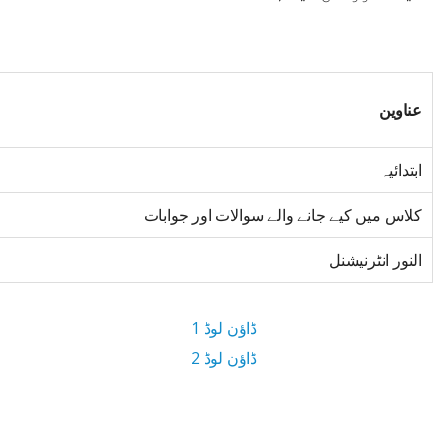
عناوین
ابتدائیہ
کلاس میں کیے جانے والے سوالات اور جوابات
النور انٹرنیشنل
ڈاؤن لوڈ 1
ڈاؤن لوڈ 2
4.7 MB ڈاؤن لوڈ سائز