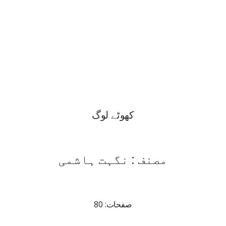
کھوٹے لوگ
مصنف : نگہت ہاشمی
صفحات: 80