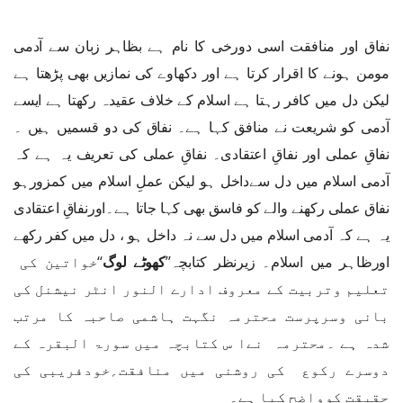
نفاق اور منافقت اسی دورخی کا نام ہے بظاہر زبان سے آدمی
مومن ہونے کا اقرار کرتا ہے اور دکھاوے کی نمازیں بھی پڑھتا ہے
لیکن دل میں کافر رہتا ہے اسلام کے خلاف عقیدہ رکھتا ہے ایسے
آدمی کو شریعت نے منافق کہا ہے۔ نفاق کی دو قسمیں ہیں ۔
نفاقِ عملی اور نفاقِ اعتقادی۔ نفاقِ عملی کی تعریف یہ ہے کہ
آدمی اسلام میں دل سےداخل ہو لیکن عملِ اسلام میں کمزورہو
نفاق عملی رکھنے والے کو فاسق بھی کہا جاتا ہے۔اورنفاقِ اعتقادی
یہ ہے کہ آدمی اسلام میں دل سے نہ داخل ہو ، دل میں کفر رکھے
اورظاہر میں اسلام۔ زیرنظر کتابچہ’’
کھوٹے لوگ
‘‘خواتین کی
تعلیم وتربیت کے معروف ادارے النور انٹر نیشنل کی
بانی وسرپرست محترمہ نگہت ہاشمی صاحبہ کا مرتب
شدہ ہے ۔محترمہ نےا س کتابچہ میں سورۃ البقرہ کے
دوسرے رکوع کی روشنی میں منافقت؍خودفریبی کی
حقیقت کوواضح کیا ہے۔