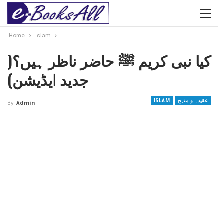
Home
Islam
کیا نبی کریم ﷺ حاضر ناظر ہیں؟(
جدید ایڈیشن)
عقیدہ و منہج
ISLAM
By
Admin