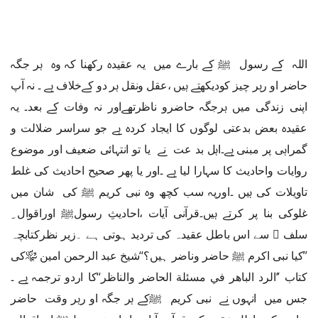
اللہ کے رسول ﷺ کے بارے میں یہ عقیدہ رکھنا کہ وہ ہر جگہ
حاضر او رہر چیز کودیکھتے ہیں ،عقل ونقل ہر دو کےخلاف ہے ۔ نہ آپ
اپنی زندگی میں ہرجگہ حاضرو ناظرتھےاور نہ وفات کے بعد۔ یہ
عقیدہ بعض بدعتی لوگوں کا ایجاد کردہ ہے جو سراسر ضلالت و
گمراہی پر مبنی ہے۔اہل بد عت نے یا تو انتہائی ضعیف اور موضوع
روایات واحادیث کا سہارا لیا ہے ۔اور یا پھر صحیح احادیث کی غلط
تاویلات کی ہیں ۔اوریہ سب کچھ وہ نبی کریم ﷺ کی شان میں
غلوکی بنا پر کرتے ہیں۔قرآنی آیات ،احادیثِ رسولﷺ اوراقوال ِ
سلف ﷫ سے اس باطل عقیدہ کی تردید ہوتی ہے ۔زیر نظرکتابچہ
’’کیا نبی اکرم ﷺ حاضر وناضر ہیں؟‘‘شیخ عبد الرحمن امین ﷾کی
کتاب ’’الرد الباهر في مسئلة الحاضر والناظر‘‘کا اردو ترجمہ ہے ۔
جس میں انہوں نے نبی کریم ﷺکے ہر جگہ او رہر وقت حاضر