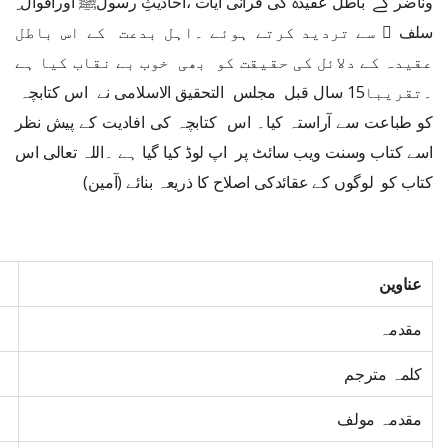
وناضر کے باطل عقیدہ کی قرآنی آیات ،احادیثِ رسولﷺ اوراقوال ِ
سلف ﷫ سے تردید کرتے ہوئے ۔اہل بدعت کے اس باطل
عقیدہ کے دلائل کی حقیقت کو بھی خوب بے نقاب کیا ہے
۔تقریبا15 سال قبل مجلس التحقیق الاسلامی نے اس کتابچہ
کو طباعت سے آراستہ کیا۔ اس کتابچہ کی افادیت کے پیش نظر
اسے کتاب وسنت ویب سائٹ پر اپ لوڈ کیا گیا ہے ۔اللہ تعالی اس
کتاب کو لوگوں کے عقائدکی اصلاح کا ذریعہ بنائے (آمین)
عناوین
مقدمہ
کلمہ مترجم
مقدمہ مولف