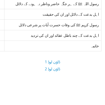
رسول اللہ ﷺ کے ہر جگہ حاضر وناظر نہ ہونے کے دلائل
اہل بدعت کے دلائل اور ان کی حقیقت
رسول کریم ﷺ کی وفات حسرت آیات پر شرعی دلائل
اہل بدعت کے چند باطل عقائد اور ان کی تردید
خاتمہ
ڈاؤن لوڈ 1
ڈاؤن لوڈ 2
2.3 MB ڈاؤن لوڈ سائز