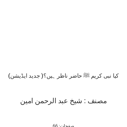
کیا نبی کریم ﷺ حاضر ناظر ہیں؟( جدید ایڈیشن)
مصنف : شیخ عبد الرحمن امین
صفحات: 66