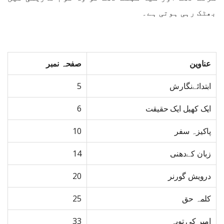
بھٹک رہی ہوتی ہے۔
عناوین
صفحہ نمبر
ابتدائےنگارش
5
ایک کھیل ایک حقیقت
6
پاکیزہ سفر
10
زبان کےدھنی
14
درویش گورنر
20
کلمہ حق
25
امیر کی توبہ
33