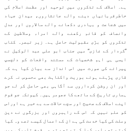
ہے۔ اسلاف کے تذکروں میں توحید اور عظمت اسلام کی
خاطرقربانیاں دینے والے جانثاروں، میدان جہاد
میں شجاعت و بہادری دکھانے والے سالاروں اور عدل
وانصاف کو قائم رکھنے والے امراء وسلاطین کے
تذکروں کو بڑی مقبولیت حاصل ہے۔ زیر تبصرہ کتاب
’’کردار کے غازی‘‘ میں جناب ابو علی عبد الوکیل نے
ایسی ہی اہم شخصیات کے مستند واقعات کو دلچسپ
پیرائے کی صورت میں اس انداز سے بیان کیا ہے کہ
قاری پڑہتے ہوئے بوریت واکتاہٹ بھی محسوس نہ کرے
اور ان روشن کرداروں سے آگاہی بھی حاصل کر لے جو
ہماری تاریخ کے ماتھے کا جھومر ہیں۔ کیونکہ جو قوم
اپنے اسلاف کے صحیح اور سچے حالات سے بے خبر ہے اوراس
کو علم نہیں کہ اس کے راہبروں اور بزرگوں نے دین
وملت کی کیا خدمت کی ہے ان کے اعمال کیسے تھے وہ کیا
کرتے تھے اور کیا کہتے تھے تو وہ قوم تاریکی میں