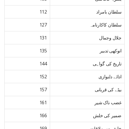
سلطان بامراد
112
سلطان کاکارنامہ
127
جلال وجمال
131
انوکھی تدبیر
135
تاریخ کی گواہی
144
ادائے دلنوازی
152
بیٹے کی قربانی
157
غضب ناک شیر
161
ضمیر کی خلش
166
خلیفہ سےملاقات
169