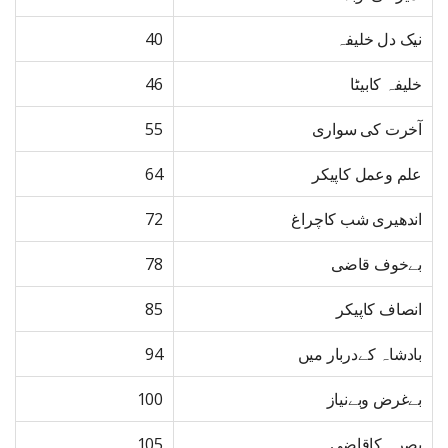
نیک دل خلیفہ
40
خلیفہ کابیٹا
46
آخرت کی سواری
55
علم وعمل کاپیکر
64
اندھیری شب کاچراغ
72
بےخوف قاضی
78
انصاف کاپیکر
85
بادشاہ کےدربار میں
94
بےغرض وبےنیاز
100
بصرہ کاقاضی
105