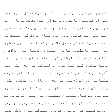
تاریخ نویسی ہو یا سیرت نگاری ایک مشکل ترین عمل
ہے۔ اس کےلیے امانت ودیانت او رصداقت کاہونا از بس
ضروری ہے۔ مؤرخ کے لیے یہ بھی ضروری ہےکہ وہ تعصب،
حسد بغض، سے کوسوں دور ہو۔ تمام حالات کو حقیقت کی
نظر سے دیکھنے کی مکمل صلاحیت رکھتاہو۔ ذہین وفطین
ہو اپنے حافظےپر کامل اعتماد رکھتا ہو۔ حالات و
واقعات کوحوالہ قرطاس کرتے وقت تمام کرداروں کا
صحیح تذکرہ کیا گیا ہو۔ اس لیے کہ تاریخ ایک ایسا
آئینہ ہے کہ جس کے ذریعے انسان اپنا ماضی دیکھ
سکتاہے اور اسلام میں تاریخ ، رجال اور تذکرہ نگار
ی کو بڑی اہمیت حاصل ہے اور یہ اس کے امتیازات میں
سے ہے۔ بے شمارمسلمان مصنفین نے اپنے اکابرین کے
تذکرے لکھ کر ان کےعلمی عملی، تصنیفی،تبلیغی
اورسائنسی کارناموں کوبڑی عمدگی سے اجاگر کیا