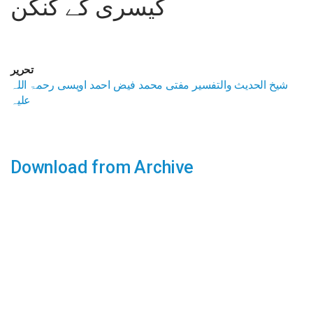
کیسری کے کنگن
تحریر
شیخ الحدیث والتفسیر مفتی محمد فیض احمد اویسی رحمۃ اللہ
علیہ
Download from Archive