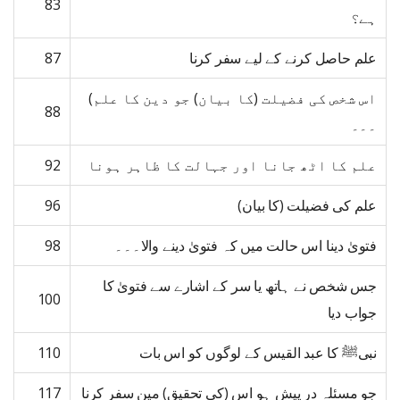
83
ہے؟
علم حاصل کرنے کے لیے سفر کرنا
87
اس شخص کی فضیلت (کا بیان) جو دین کا علم)
88
۔۔۔
علم کا اٹھ جانا اور جہالت کا ظاہر ہونا
92
علم کی فضیلت (کا بیان)
96
فتویٰ دینا اس حالت میں کہ فتویٰ دینے والا۔۔۔
98
جس شخص نے ہاتھ یا سر کے اشارے سے فتویٰ کا
100
جواب دیا
نبیﷺ کا عبد القیس کے لوگوں کو اس بات
110
جو مسئلہ در پیش ہو اس (کی تحقیق) مین سفر کرنا
117