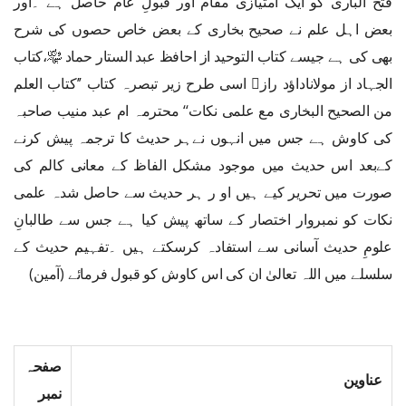
فتح الباری کو ایک امتیازی مقام اور قبولِ عام حاصل ہے ۔اور
بعض اہل علم نے صحیح بخاری کے بعض خاص حصوں کی شرح
بھی کی ہے جیسے کتاب التوحید از احافظ عبد الستار حماد ﷾،کتاب
الجہاد از مولاناداؤد راز﷫ اسی طرح زیر تبصرہ کتاب ’’کتاب العلم
من الصحیح البخاری مع علمی نکات‘‘ محترمہ ام عبد منیب صاحبہ
کی کاوش ہے جس میں انہوں نےہر حدیث کا ترجمہ پیش کرنے
کےبعد اس حدیث میں موجود مشکل الفاظ کے معانی کالم کی
صورت میں تحریر کیے ہیں او ر ہر حدیث سے حاصل شدہ علمی
نکات کو نمبروار اختصار کے ساتھ پیش کیا ہے جس سے طالبانِ
علومِ حدیث آسانی سے استفادہ کرسکتے ہیں ۔تفہیم حدیث کے
سلسلے میں اللہ تعالیٰ ان کی اس کاوش کو قبول فرمائے (آمین)
صفحہ
عناوین
نمبر