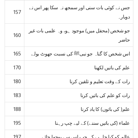
جس نے کوئی بات سنی اور سمجھ نہ سکا پھر اس نے
157
دوبارہ
جو شخص (محفل میں) موجود ہو، وہ علمی بات غیر
160
حاضر
اس شخص کا گناہ جو نبیﷺ کی نسبت جھوٹ بولے
165
علم کی باتیں لکھنا
170
رات کے وقت تعلیم و تلقین کرنا
180
رات کو علم کی باتیں کرنا
183
علم( کی باتوں) کا یاد کرنا
188
علماء (کی باتیں سننے) کے لیے چپ رہنا
195
عالم کو کیا چاہیے کہ جب اس سے پوچھا جائے
197