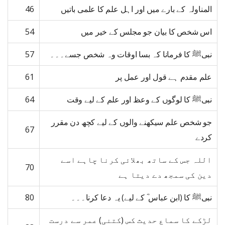
المناولہ کے بارے میں اور اہل علم کا علمی باتیں
46
اس شخص کا بیان جو مجلس کے خیر میں
54
نبیﷺ کا فرمانا کہ بسا اوقات وہ شخص جسے۔۔۔
57
علم مقدم ہے قول اور عمل پر
61
نبیﷺ کا لوگوں کے وعظ اور علم کے لیے وقت
64
جو شخص علم سیکھنے والوں کے لیے کچھ دن مقرر
67
کردے
اللہ جس کے ساتھ بھلائی کرنا چاہے اسے
70
دین کی سمجھ دے دیتا ہے
نبیﷺ کا (ابن عباس ؓ کے لیے) یہ دعا کرنا۔۔۔
80
لڑکے کا سماع حدیث کس (کتنی) عمر سے درست