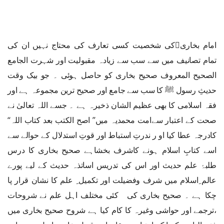
امام بخاری﷫کی شخصیت کسی تعارف کی محتاج نہیں ان کی
تمام تصانیف میں سے سب سے زیادہ مقبولیت اور شہرت الجامع
الصحیح المعروف صحیح بخاری کو حاصل ہوئی ۔ جو بیک وقت
حدیثِ رسول ﷺ کا سب سے جامع اور صحیح ترین مجموعہ ہے اور
فقہ اسلامی کا بھی عظیم الشان ذخیرہ ہے ۔ جسے اللہ تعالیٰ نے
صحت کے اعتبار سےامت محمدیہ میں’’ اصح الکتب بعد کتاب اللہ‘‘
کادرجہ عطا کیا او ر ندرتِ استباط اور قوتِ استدلال کے حوالے سے
اسے کتابِ اسلام ہونے کاشرف بخشاہے صحیح بخاری کا درس
طلبۂ علم حدیث اور اس کی تدریس اساتذہ حدیث کے لیے پورے
عالم ِاسلام میں شرف وفضیلت اور تکمیل ِ علم کا نشان قرار پا
چکا ہے ۔ صحیح بخاری کی کئی مختلف اہل علم نے شروحات
،ترجمے اور حواشی وغیرہ کا کام کیا ہے شروح صحیح بخاری میں