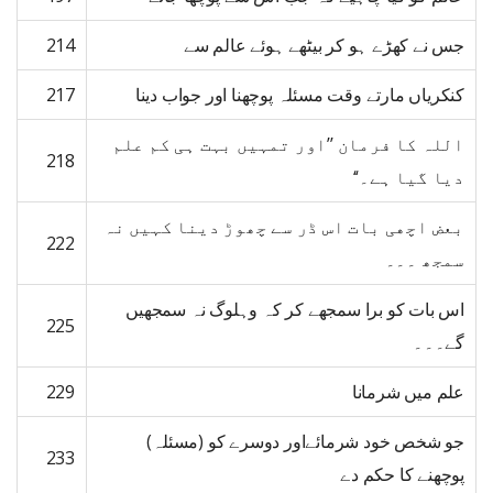
جس نے کھڑے ہو کر بیٹھے ہوئے عالم سے
214
کنکریاں مارتے وقت مسئلہ پوچھنا اور جواب دینا
217
اللہ کا فرمان ’’اور تمہیں بہت ہی کم علم
218
دیا گیا ہے۔‘‘
بعض اچھی بات اس ڈر سے چھوڑ دینا کہیں نہ
222
سمجھ ۔۔۔
اس بات کو برا سمجھے کر کہ وہلوگ نہ سمجھیں
225
گے۔۔۔
علم میں شرمانا
229
جو شخص خود شرمائےاور دوسرے کو (مسئلہ)
233
پوچھنے کا حکم دے