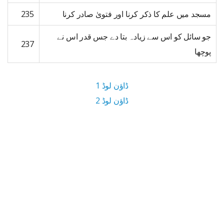
مسجد میں علم کا ذکر کرنا اور فتویٰ صادر کرنا
235
جو سائل کو اس سے زیادہ بتا دے جس قدر اس نے
237
پوچھا
ڈاؤن لوڈ 1
ڈاؤن لوڈ 2
6.1 MB ڈاؤن لوڈ سائز