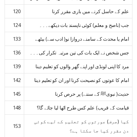
علم کے حاسل کرنے میں باری مقرر کرنا
120
جب (ناصح و معلم) کوئی ناپسند بات دیکھے۔۔۔
124
امام یا محدث کے سامنے دروازا نو( ادب سے) بیٹھے
133
جس شخص نے ایک بات کی تین مرتبہ تکرار کی۔۔۔
136
مرد کا اپنی لونڈی اور اپنے گھر والوں کو تعلیم دینا
139
امام کا عوتوں کو نصیحت کرنا اور ان کو تعلیم دینا
142
حدیث( نبویﷺ کے سننے) پر حرص کرنا
145
قیامت کے قریب) علم کس طرح اٹھا لیا جائے گا؟
148
کیا (صرف) عورتوں کو تعلیم کے لیے کوئی
153
دن مقرر کیا جا سکتا ہے؟