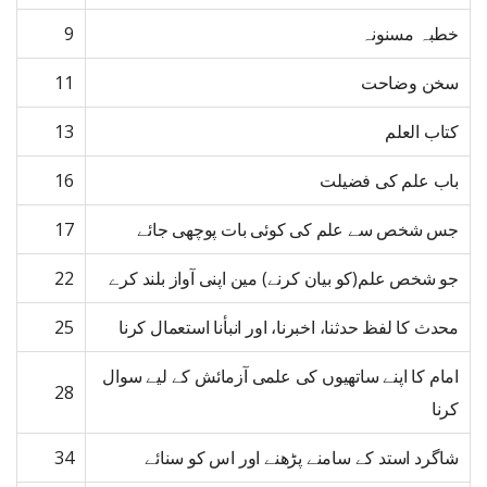
خطبہ مسنونہ
9
سخن وضاحت
11
کتاب العلم
13
باب علم کی فضیلت
16
جس شخص سے علم کی کوئی بات پوچھی جائے
17
جو شخص علم(کو بیان کرنے) مین اپنی آواز بلند کرے
22
محدث کا لفظ حدثنا، اخبرنا، اور انبأنا استعمال کرنا
25
امام کا اپنے ساتھیوں کی علمی آزمائش کے لیے سوال
28
کرنا
شاگرد استد کے سامنے پڑھنے اور اس کو سنائے
34