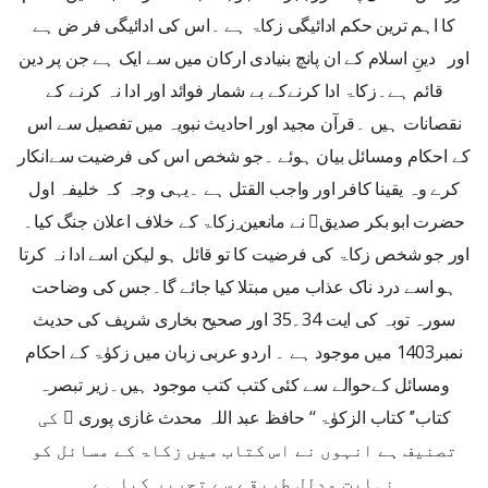
کا اہم ترین حکم ادائیگی زکاۃ ہے ۔اس کی ادائیگی فر ض ہے
اور دینِ اسلام کے ان پانچ بنیادی ارکان میں سے ایک ہے جن پر دین
قائم ہے۔زکاۃ ادا کرنےکے بے شمار فوائد اور ادا نہ کرنے کے
نقصانات ہیں ۔قرآن مجید اور احادیث نبویہ میں تفصیل سے اس
کے احکام ومسائل بیان ہوئے ۔جو شخص اس کی فرضیت سےانکار
کرے وہ یقینا کافر اور واجب القتل ہے ۔یہی وجہ کہ خلیفہ اول
حضرت ابو بکر صدیق﷜ نے مانعین ِزکاۃ کے خلاف اعلان جنگ کیا۔
اور جو شخص زکاۃ کی فرضیت کا تو قائل ہو لیکن اسے ادا نہ کرتا
ہو اسے درد ناک عذاب میں مبتلا کیا جائے گا۔جس کی وضاحت
سورہ توبہ کی ایت 34۔35 اور صحیح بخاری شریف کی حدیث
نمبر1403 میں موجود ہے ۔ اردو عربی زبان میں زکوٰۃ کے احکام
ومسائل کےحوالے سے کئی کتب کتب موجود ہیں۔زیر تبصرہ
کتاب’’ کتاب الزکوٰۃ ‘‘ حافظ عبد اللہ محدث غازی پوری ﷫ کی
تصنیف ہے انہوں نے اس کتاب میں زکاۃ کے مسائل کو
نہایت مدلل طریقے سے تحریر کیا ہے