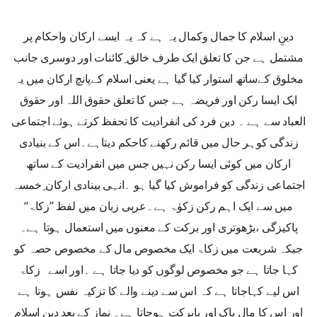
دینِ اسلام کا جمال وکمال یہ ہے کہ یہ ایسے ارکان واحکام پر
مشتمل ہے جن کا تعلق ایک طرف خالق ِکائنات اور دوسری جانب
مخلوق کےساتھ استوار کیا گیا ہے یعنی اسلام کےپانچ ارکان میں یہ
ایک ایسا رکن اور فریضہ ہے جس کا تعلق حقوق اللہ اور حقوق
العباد سے ہے ۔ دین فرد کی انفرادیت کا تحفظ کرتے ہوئے اجتماعی
زندگی کوہر حال میں قائم رکھنے کاحکم دیتاہے۔اس کے بنیادی
ارکان میں کوئی ایسا رکن نہیں جس میں انفرادیت کے ساتھ
اجتماعی زندگی کو فراموش کیا گیا ہو ۔انہی بینادی ارکان ِخمسہ
میں سے ایک اہم رکن زکوٰۃ ہے۔عربی زبان میں لفظ ’’زکاۃ‘‘
پاکیزگی ،بڑھوتری اور برکت کے معنوں میں استعمال ہوتا ہے۔
جبکہ شریعت میں زکاۃ ایک مخصوص مال کے مخصوص حصہ کو
کہا جاتا ہے جو مخصوص لوگوں کو دیا جاتا ہے ۔اور اسے زکاۃ
اس لیے کہاجاتا ہے کہ اس سے دینے والے کا تزکیہ نفس ہوتا ہے
اور اس کا مال پاک اور بابرکت ہوجاتا ہے۔ نماز کے بعد دین اسلام