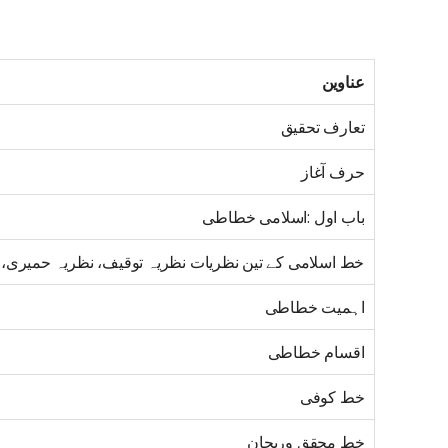
عناوین
تعارف تحقیق
حرف آغاز
باب اول :اسلامی خطاطی
خط اسلامی کے تین نظریات نظریہ توقیف، نظریہ حمیری، 
اہمیت خطاطی
اقسام خطاطی
خط کوفی
خط محقق وریحان