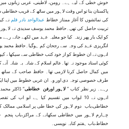
خوش خطی کے لیے ہے۔ رومن، لاطینی، عربی زبانوں می
پاکستان بنا تو اس وقت لاہور میں ساٹھ کے قریب خطاطی س
کی نمائشوں کا آغاز ممتاز خطاط
عبدالواحد نادر قلم
نے کیا
تربیت حاصل کی تھی۔حافظ محمد یوسف سدیدی نے لاہور م
کو ایک بار پھر زندہ کیا جو مغلیہ عہد میں لکھے جاتے رہ
انگریزی عہد کی وجہ سے رجحان کم ہوگیا۔حافظ محمد یو
انہوں نے ان خطوط کو از خود کتب خطاطی سے سیکھا ، کیون
کوئی استاد موجود نہ تھا۔عالم اسلام کے شانہ بہ شانہ آنے 
میں کمال حاصل کرنا لازمی تھا۔ حافظ صاحب کے ساتھ 
طرف خصوصی توجہ دی اور وہ ان عربی خطوط میں اپنا ایک 
رہے۔ زیر نظر کتاب ’’
لاہور اورفن خطاطی
‘‘ ڈاکٹر محم
انہوں نے 10 ابواب میں تقسیم کیا ہے ابو اب 
خطاطی،باب دوم لاہور کی خطا طی پر اسلامی ممالک ک
چہارم لاہور میں خطاطی سکھانے کے مراکز،باب پنجم 
خطاط،باب ہفتم کتابہ نویسی۔