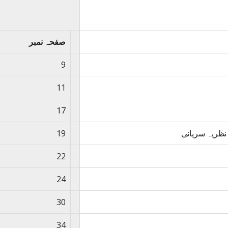
صفحہ نمبر
9
11
17
نظریہ سریانی
19
22
24
30
34