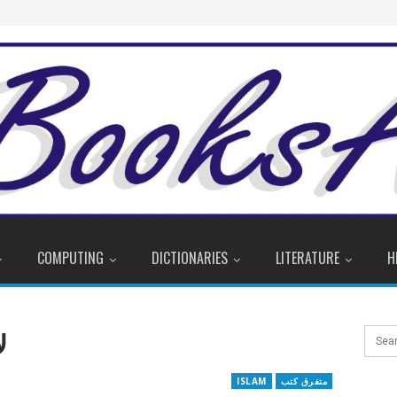
COMPUTING
DICTIONARIES
LITERATURE
H
ل
متفرق کتب
ISLAM