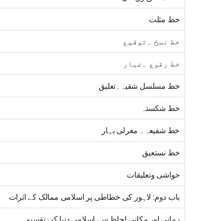
خط مثلت
خط نسخ ۔توقیع
خط رقوع ۔غبار
خط مسلسل شقیہ۔تعلیق
خط شکستہ
خط شفیعہ۔ مغرلی بہار
خط نستعیق
حواشی وتعلیقات
باب دوم: لاہور کی خطاطی پر اسلامی ممالک کے اثرات
زمانی اور مکانی لحاظ سے اسلامی دنیا کی تقسیم