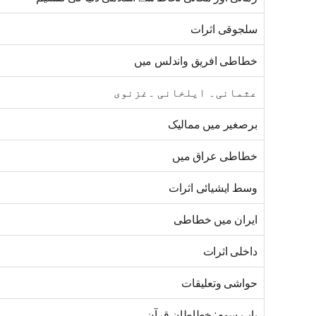
سلجوقی اثرات
خطاطی افریق واندلس میں
عثمانی۔ ایلخانی ۔غزنوی
برصغیر میں ممالیک
خطاطی عراق میں
وسط ایشیائی اثرات
ایران میں خطاطی
داخلی اثرات
حواشی وتعلیقات
باب سوم: خطاطان قرآن