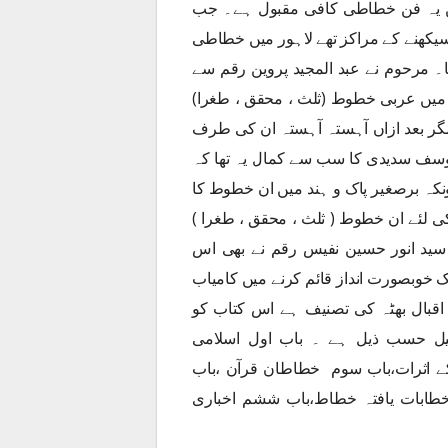
ں یہ فن خطاطی کافی مقبول ہے۔ جب
یکھنے کے مراکز تھے لاہور میں خطاطی
۔ مرحوم نے عبد المجید پروین رقم سے
یں عربی خطوط (ثلث ، محقق ، طغرا)
ے مگر بعد ازاں آہستہ آہستہ ان کی طرف
سف سدیدی کا سب سے کمال یہ تھا کہ
کہ برصغیر پاک و ہند میں ان خطوط کا
کی لئے ان خطوط ( ثلث ، محقق ، طغرا )
سید انور حسین نفیس رقم نے بھی اس
خوبصورت انداز قائم کرنے میں کامیاب
د اقبال بھٹہ کی تصنیف ہے اس کتاب کو
کی تفصیل حسب ذیل ہے ۔ باب اول اسلامی
ے اثرات،باب سوم خطاطان قرآن ،باب
خطابات یافتہ خطاط،باب ششم اخباری