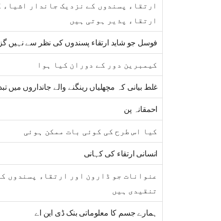
ارتقاء پسندوں کے نزدیک جاندار اشیاء ک
ارتقاء پذیر ہوتی ہیں
فوسل جو شاید ارتقاء پسندوں کی نظر سے نہیں گز
کیمبرین دور کے دوران کیا ہوا
غلط بیانی کہ مچھلیاں رینگنے والے جانداروں میں تبد
احمقانہ پن
کیا اس طرح کی کوئی بات ممکن ہوئی
انسانی ارتقاء کی کہانی
عنوانات جو ڈارون اور ارتقاء پسندوں کے
تنقیدی ہیں
ہمارے جسم کا معلوماتی بنک ڈی این اے