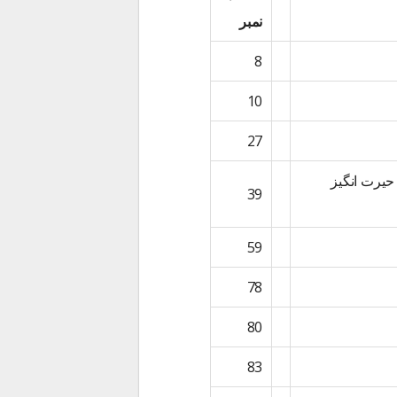
نمبر
8
10
27
حیرت انگیز
39
59
78
80
83