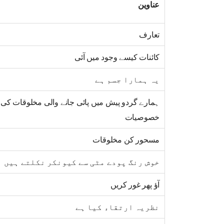
عناوین
تعارف
کائنات کیسے وجود میں آئی
یہ ہمارا جسم ہے
ہمارے گردو پیش میں پائی جانے والی مخلوقات کی 
خصوصیات
مسحور کن مخلوقات
خوش رنگ پودے مٹی سے کیونکر نکلتے ہیں
آؤ پھر غور کریں
نظریہ ارتقاء کیا ہے