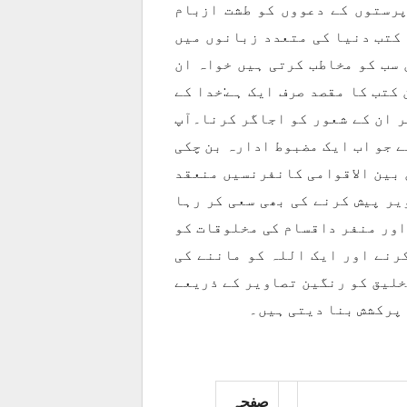
رستوں کے دعووں کو طشت ازبام
 کتب دنیا کی متعدد زبانوں میں
سب کو مخاطب کرتی ہیں خواہ ان
کتب کا مقصد صرف ایک ہے:خدا کے
ر ان کے شعور کو اجاگر کرنا۔آپ
ے جو اب ایک مضبوط ادارہ بن چکی
 بین الاقوامی کانفرنسیں منعقد
یر پیش کرنے کی بھی سعی کر رہا
اور منفر داقسام کی مخلوقات کو
رنے اور ایک اللہ کو ماننے کی
خلیق کو رنگین تصاویر کے ذریعے
 پرکشش بنا دیتی ہیں۔
صفحہ