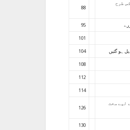
س طرح
88
رے
95
101
یل ہو گئیں
104
108
112
114
 لیے سخت
126
130