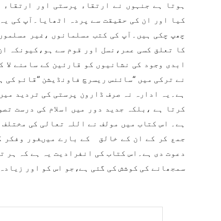
ہوتا ہے جنہوں نے ارتقاء پرستی اور ارتقاء پ
کیا اور ان کی حقیقت سے پردہ اٹھایا۔آپ کی یہ
چھپ چکی ہیں۔آپ کی کتب مسلمانوں ،غیر مسلموں 
کا تعلق کسی عمر،نسل اور قوم سے ہو،کیونکہ ان 
ابدی وجود کی نشانیوں کو قارئین کے سامنے لا ک
نے ترکی میں “سائنس ریسرچ فاونڈیشن “قائم کی ہ
ہے۔یہ ادارہ نہ صرف ڈارون پرستی کی تردید میں
کرتا ہے ،بلکہ جدید دور میں اسلام کی درست تصو
ہے۔ اس کتاب میں مولف نے اللہ تعالی کی مختلف 
جمع کر کے ان کے خالق کے بارے میںغور وفکر ک
دعوت دی ہے۔اس کتاب کی انفرادیت یہ ہے کہ ہر ت
سمجھانے کی کوشش کی گئی ہے،جو اس کو اور زیادہ