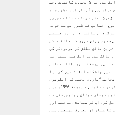
لک ہے۔ یہ لا محدود کائنات ،جس
م توازن،ہم آہنگی اور نظم وضبط
 زمین ہمارے رہنے کے لئے موزوں
نوع انسانی کے ظہور ہی سے توجہ
سرگرداں سائنس دان اور فلسفی
یجے پر پہنچے ہیں کہ کائنات کی
 ترین خالق مطلق کی موجودگی کی
و مالک ہے۔یہ ایک غیر متنازعہ
ہوئے پہنچ سکتے ہیں۔اللہ تعالی
د میں واشگاف الفاظ میں کر دیا
عجائب “ہارون یحیی کی انگریزی
کتاب کا اردو ترجمہ ہے ۔ترجمہ محترمہ گلناز کوثر نے کیا ہے ۔مصنف 1956ء میں
لیم میمار سینان یونیورسٹی سے
صل کی۔آپ کی سیاست ،سائنس اور
پ کا شمار ان معروف مصنفین میں