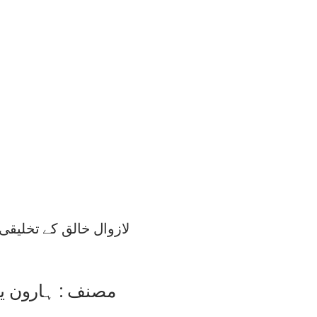
لازوال خالق کے تخلیقی
مصنف : ہارون یح