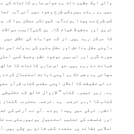
والی ایک عظیم ذات ہے جواس ساری کائنات کی ما
میں ہم رہتے ہیں،کس طرح وجود میں آئی ؟یہ تما
کس طرح سے پیدا ہوئے؟یہ کیونکر ممکن ہوا کہ یہ
ترین اور محفوظ قیام گاہ بن گئی؟ایسے سوالات 
کا مرکز رہے ہیں۔ان کے جوابات کی تلاش میں 
،اپنی عقل ودانش اور عقل سلیم کی بدولت اسی نت
صورت گری اور اس میں موجود نظم وضبط کسی اعلی
شہادت دے رہے ہیں۔جو اس ساری کائنات کا خالق 
سچائی ہے ،جس تک ہم اپنی ذہانت استعمال کرتے 
نے اس حقیقت کا اعلان اپنی مقدس کتاب قرآن مجی
ہے۔ زیر تبصرہ کتاب ” لازوال خالق کے تخلیقی 
انقرہ ترکی میں پیدا ہوئے ۔آپ نے آرٹس کی تع
اور فلسفے کی تعلیم استنبول یونیورسٹی سے حا
اسلامی عقائد پر متعدد کتب شائع ہو چکی ہیں۔آ