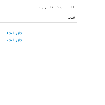
اللہ سب کا خالق ہے
نتیجہ
ڈاؤن لوڈ 1
ڈاؤن لوڈ 2
5.5 MB ڈاؤن لوڈ سائز