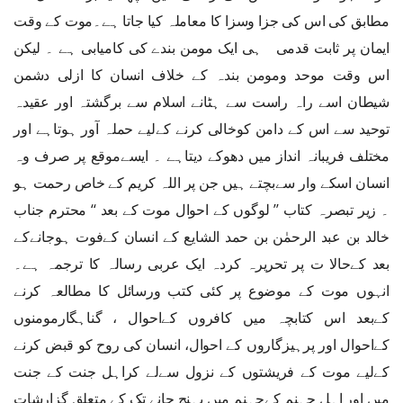
مطابق کی اس کی جزا وسزا کا معاملہ کیا جاتا ہے۔موت کے وقت
ایمان پر ثابت قدمی ہی ایک مومن بندے کی کامیابی ہے ۔ لیکن
اس وقت موحد ومومن بندہ کے خلاف انسان کا ازلی دشمن
شیطان اسے راہ راست سے ہٹانے اسلام سے برگشتہ اور عقیدہ
توحید سے اس کے دامن کوخالی کرنے کےلیے حملہ آور ہوتاہے اور
مختلف فریبانہ انداز میں دھوکے دیتاہے ۔ ایسےموقع پر صرف وہ
انسان اسکے وار سےبچتے ہیں جن پر اللہ کریم کے خاص رحمت ہو
۔ زیر تبصرہ کتاب ’’ لوگوں کے احوال موت کے بعد ‘‘ محترم جناب
خالد بن عبد الرحمٰن بن حمد الشایع کے انسان کےفوت ہوجانےکے
بعد کےحالا ت پر تحریرہ کردہ ایک عربی رسالہ کا ترجمہ ہے۔
انہوں موت کے موضوع پر کئی کتب ورسائل کا مطالعہ کرنے
کےبعد اس کتابچہ میں کافروں کےاحوال ، گناہگارمومنوں
کےاحوال اور پرہیزگاروں کے احوال، انسان کی روح کو قبض کرنے
کےلیے موت کے فریشتوں کے نزول سےلے کراہل جنت کے جنت
میں اور اہل جہنم کےجہنم میں پہنچ جانے تک کے متعلق گزارشات