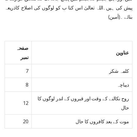
پیش کی ہیں۔اللہ تعالیٰ اس کتا ب کو لوگوں کی اصلاح کاذریعہ
بنائے ۔(آمین)
صفحہ
عناوین
نمبر
کلمہ شکر
7
دیباچہ
8
روح نکالنے کے وقت اور قبروں کے اندر لوگوں کا
12
حال
موت کے بعد کافروں کا حال
20