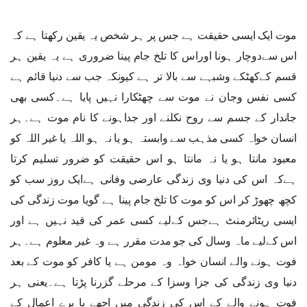
موت ایک ایسی حقیقت ہے جس پر ہر شخص یہ یقین رکھتا ہے کہ
اس سےدوچار ہونا اوراس کا تلخ جام پینا ضروری ہے یہ یقین ہر
قسم کےکھٹکے وشبہے سے بالا تر ہے کیونکہ جب سے دنیا قائم ہے
کسی نفس وجان نے موت سے چھٹکارا نہیں پایا ہے۔کسی بھی
جاندار کے جسم سے روح نکلنے اور جداہونے کا نام موت ہے۔ہر
انسان خواہ کسی مذہب سے وابستہ ہو یا نہ ہو اللہ یا غیر اللہ کو
معبود مانتا ہو یا نہ مانتا ہو اس حقیقت کو ضرور تسلیم کرتا
ہےکہ اس کی دنیا وی زندگی عارضی وفانی ہےایک روز سب کو
کچھ چھوڑ کر اس کو موت کا تلخ جام پینا ہے گویا موت زندگی کی
ایسی ریٹائرمنٹ ہےجس کےلیے کسی عمر کی قید نہیں ہے اور
اس کےلیے ماہ وسال کی جو مدت مقرر ہے وہ غیر معلوم ہے۔ہر
فوت ہونے والے انسان خواہ وہ مومن ہے یا کافر کو موت کے بعد
دنیا وی زندگی کی جزا وسزا کے مرحلے گزرنا پڑتا ہے۔یعنی ہر
فوت ہونے والے کے اس کی زندگی میں اچھے یا برے اعمال کے