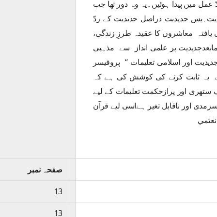
 عمل میں پیدا ہوئیں۔یہ وہ دور تھا جب
یدیت؍پس جدیدیت دراصل جدیدیت کے ردّ
 یافتہ معاشروں کا عقیدہ طرزِ زندگی،
مابعدجدیدیت پر علمی انداز سے مذہبی
دیدیت اور اسلامی تعلیمات ‘‘ پروفیسر
نے یہ ثابت کرنے کی کوشش کی ہے کہ
 ستھری اور پرازحکمت تعلیمات کے لیے
سرمدی اور ناقابل تغیر ہےاسی لیے قرآن
نعتمي
صفحہ نمبر
13
13