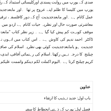
صدی کے یورپ میں روایت پسندی اورکلیسائی استبداد کے ردّ
یورپ میں کلیسا کا ظلم اپنے عروج پر تھا ۔اور مابعدجد
عمل کانام ہے ۔اور مابعدجدیدیت آج کے دور کافلسفہ، ترقی
معاشرتی صورت حال اور نظریہ حیات کانام ہے اردو میں 
موقف کوبہت کم پیش کیا گیا ہے ۔ زیر نظر کتاب ’’مابعدج
ڈاکٹر احمد ندیم کی کاوش ہے ۔ اس کتاب میں انہوں 
جدیدیت ہو یامابعدجدیدیت کوئی بھی نظریہ اسلام کی صاف
چیلنج کا درجہ نہیں رکھتا۔اسلام کی رہنمائی آفاقی، ابدی،
کریم چیلنج کرتا ہے ۔اليوم اكملت لكم دينكم واتممت عليكم 
عناوین
باب اول: جدید تہذیب کا ارتقاء
فصل اول: یورپ کے ذہنی انحطاط کا سفر