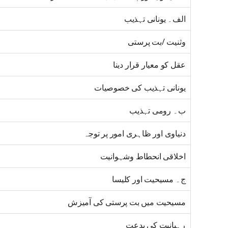
الف۔ یونانی تہذیب
وثنیت /بت پرستی
عقل کو معیار قرار دینا
یونانی تہذیب کی خصوصیات
ب۔ رومی تہذیب
دنیاوی اور ظاہری امور پر توجہ
اخلاقی انحطاط وشہوانیت
ج۔ مسیحیت اور کلیسا
مسیحیت میں بت پرستی کی آمیزش
رہبانیت کی بدعت