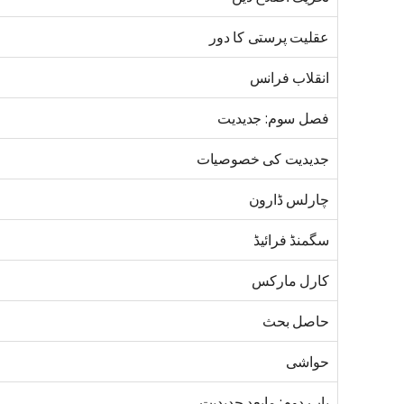
عقلیت پرستی کا دور
انقلاب فرانس
فصل سوم: جدیدیت
جدیدیت کی خصوصیات
چارلس ڈارون
سگمنڈ فرائیڈ
کارل مارکس
حاصل بحث
حواشی
باب دوم: مابعد جدیدیت