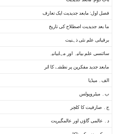
فصل اول: مابعد جدیدیت ایک تعارف
ما بعد جدیدیت اصطلاح کی تاریخ
برقیاتی علم نئی ذہنیت
سائنسی علم بیانیہ اور مہابیانیہ
مابعد جدید مفکرین پر نطشے کا اثر
الف۔ میڈیا
ب۔ میٹروپولس
ج۔ صارفیت کا کلچر
د۔ عالمی گاؤں اور عالمگیریت