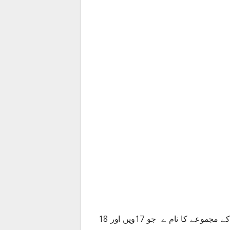
جدیدیت ان نظریاتی تہذیبی ،سیاسی اور سماجی تحریکوں کے مجموعے کا نام ے جو 17ویں اور 18