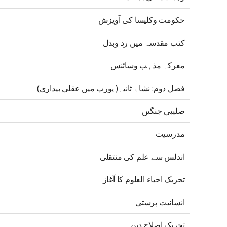
حکومت وکلیسا کی آویزش
کتب مقدسہ میں رد وبدل
معرکہ مذہب وسائنس
فصل دوم: نشاۃ ثانیہ( یورپ میں عقلی بیداری)
صلیبی جنگیں
مدرسیت
اندلس سے علم کی منتقلی
تحریک احیاء العلوم کا آغاز
انسانیت پرستی
تحریک اصلاح دین