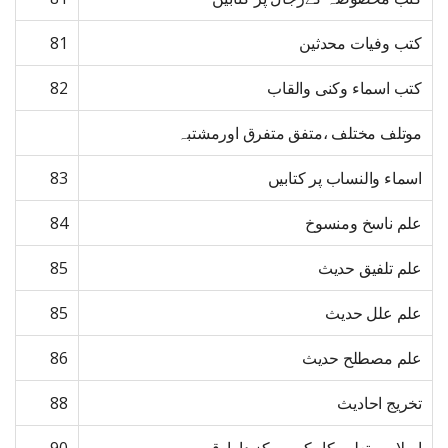
کتب وفیات محدثین
81
کتب اسماء وکنی والقاب
82
موتلف مختلف ،متفق متفرق اورمشتبہ
اسماء والنساب پر کتابیں
83
علم ناسخ ومنسوخ
84
علم تلفیق حدیث
85
علم علل حدیث
85
علم مصطلح حدیث
86
تخریج احادیث
88