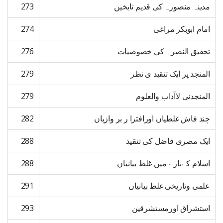
مدینہ منصورہ کی قدیم تایخیں
273
امام ابوبکر مراغی
274
تحقیق النصرہ کی خصوصیات
276
المنجد پر ایک تنقید ی نظر
279
المنجدنی لاآداب والعلوم
279
چند فاش غلطیاں اورافترا ر بر وازیاں
282
ایک مصری فاضل کی تنقید
288
اسلام کےبارے میں غلط بیانیاں
288
علمی وتاریخی غلط بیانیاں
291
استشراق اورمستشرقین
293