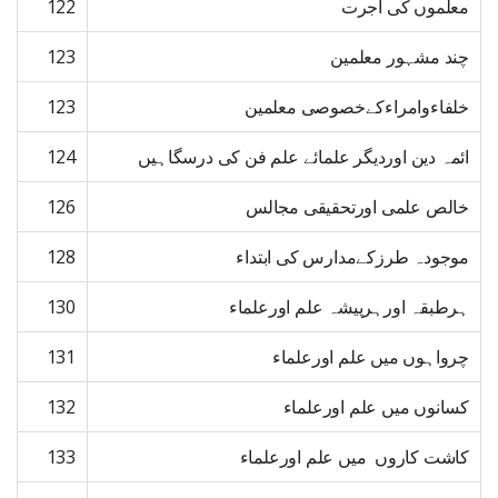
معلموں کی اجرت
122
چند مشہور معلمین
123
خلفاءوامراءکےخصوصی معلمین
123
ائمہ دین اوردیگر علمائے علم فن کی درسگاہیں
124
خالص علمی اورتحقیقی مجالس
126
موجودہ طرزکےمدارس کی ابتداء
128
ہرطبقہ اورہرپیشہ علم اورعلماء
130
چرواہوں میں علم اورعلماء
131
کسانوں میں علم اورعلماء
132
کاشت کاروں میں علم اورعلماء
133