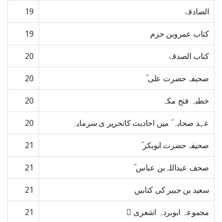
الصادقۃ
19
کتاب عمروبن حزم
19
کتاب الصدقۃ
20
صحیفہ حضرت علی ؓ
20
خطبہ فتح مکہ
20
عہد صحابہ ؓ میں احادیث کاتحریر ی سرمایہ
20
صحیفہ حضرت ابوبکر ؓ
21
صحف عبداللہ بن عباس ؓ
21
سعید بن جبیر کی کتابیں
21
مجموعہ ابوبردہ اشعری 
21