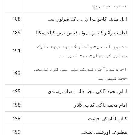
مسعود حجت ہین
اہل مدینہ کاجواب ا ن ہی کےاصولوں سے
188
احادیث وآثار کےہونےہوئے قیاس نہیں کیاحاسکتا
189
مشہور احادیث وآفار کےہوتےہوئے ایک
191
صحابی کی روایت حجت نہیں ہے
احادیث وآثارکےمقابلہ میں قول تابعی
193
حجت نہیں ہے
امام محمد  کی مجتہد انہ انصاف پسندی
195
امام محمد  کی کتاب الاآثار
198
کتاب لآثار کی حیثیت
198
مطبوعہ اورقلمی نسخے
199