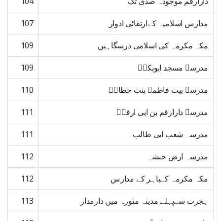
دارارقم موجودہ صدی تک
104
مدارس اسلامیہ کےارتقائی ادوار
107
مکہ مکرمہ کی اسلامی درسگاہیں
109
مدرسہ مسجد ابوبکرؓ
109
مدرسہ بیت فاطمہ بنت خطابؓ
110
مدرسہ دارارقم بن ابی ارقمؓ
111
مدرسہ شعب ابی طالب
111
مدرسہ ارض حبشہ
112
مکہ مکرمہ کےباہر کے مدارس
112
ہجرت سےپہلے مدینہ منورہ میں دارمدار
113