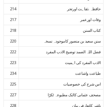
حافظہ ،ثقاہت اورتجر
214
وفات اورعمر
217
کتاب السنن
218
سنن سعید بن منصور کاموجودہ نسخہ
220
فضل اللہ الصمد توضیح الادب المفرد
222
الادب المفرد کی اہمیت
223
طباعت واشاعت
234
اس شرح کی خصوصیات
225
مصحف عثمانی کاایک مطبوعہ ٹکڑا
227
ناشر کاتعارفی بیان
228