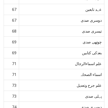
عہد تابعین
67
دوسری صدی
67
تیسری صدی
68
چوتھی صدی
69
بعدکی کتابیں
69
علم اسماءالرجال
71
اسماء الصحابہ
71
علم جرح وتعدیل
73
پہلی صدی
73
دوسری صدی
74