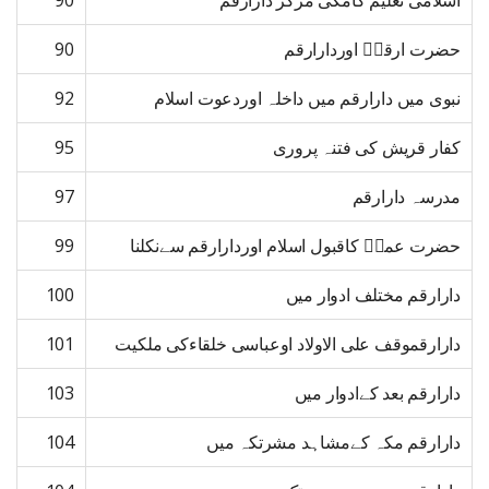
اسلامی تعلیم کامکی مرکز دارارقم
90
حضرت ارقمؓ اوردارارقم
90
نبوی میں دارارقم میں داخلہ اوردعوت اسلام
92
کفار قریش کی فتنہ پروری
95
مدرسہ دارارقم
97
حضرت عمرؓ کاقبول اسلام اوردارارقم سےنکلنا
99
دارارقم مختلف ادوار میں
100
دارارقموقف علی الاولاد اوعباسی خلقاءکی ملکیت
101
دارارقم بعد کےادوار میں
103
دارارقم مکہ کےمشاہد مشرتکہ میں
104