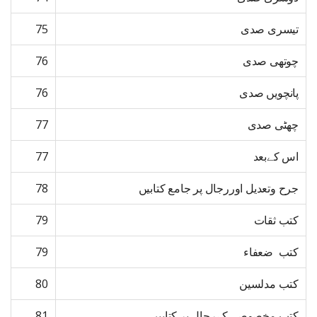
تیسری صدی
75
چوتھی صدی
76
پانچویں صدی
76
چھٹی صدی
77
اس کےبعد
77
جرح وتعدیل اوررجال پر جامع کتابیں
78
کتب ثقات
79
کتب ضعفاء
79
کتب مدلسین
80
کتب مخصوصہ کےرجال پر کتابیں
81