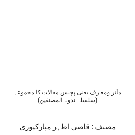
مآثر ومعارف یعنی پچیس مقالات کا مجموعہ
(سلسلہ ندوۃ المصنفین)
مصنف : قاضی اطہر مبارکپوری