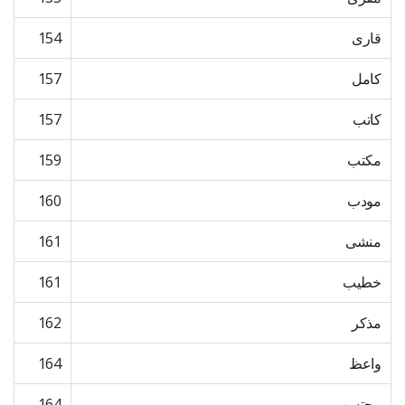
قاری
154
کامل
157
کاتب
157
مکتب
159
مودب
160
منشی
161
خطیب
161
مذکر
162
واعظ
164
محتسب
164