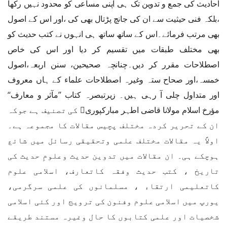
احادیث کی جمع و تدوین تک ہی اپنی مساعی کو محدود نہیں رکھا
،بلکہ فنی حیثیت سے ان کی جانچ پڑتال بھی کی ،اور اس کے اصول
بھی مرتب فرمائے۔اس کے ساتھ ساتھ ہی انہوں نے کتب حدیث کو
بھی مختلف طبقات میں تقسیم کر دیا اور اس کی خاص
اصطلاحات مقرر کر دیں۔چنانچہ صحیحین، سنن اربعہ،اصول
خمسہ،اور صحاح ستہ وغیرہ اصطلاحات علماء کے ہاں معروف
اور متداول چلی آ رہی ہیں۔ زیرتبصرہ کتاب ’’مآثر و معارف‘‘
مؤرخ اسلام مولانا قاضی اطہر مبارکپوری﷫ کی تصنیف ہے جوکہ
ان کے تحریر کردہ مختلف پچیس مقالات کا مجموعہ ہے۔
اولاً یہ مقالات مختلف علمی وتحقیقی رسائل میں شائع
ہوچکے ہی۔ ان مقالات میں تدوین حدیث وعلومِ حدیث کی
تاریخ ، کتب حدیث وفقہ کاتعارف، اسلامی علوم
کاتعلیمی ارتقاء ، مسلمانوں کی علمی سرگرمی،
یورپ میں اسلامی علوم وفنون کی ترویج اور کئی اسلامی
شخصیات اور علمی کتابوں کا حال وغیرہ مستند طریقے