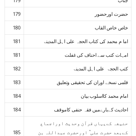
جناب
179
حضرت اورحضور
179
خاص خاص القاب
180
اما م محمد کی کتاب الحجہ علی اہل المدینۃ
181
امہات کتب سے احناف کی غفلت
181
کتب الحجۃ علی اہل المدینۃ
182
قلمی نسخے اوران کی تحقیقی وتعلیق
183
امام محمد کااسلوب بیان
184
احادیث کےبارےمیں فقہ حنفی کاموقف
184
حنیفہ کےیہاں قرآن وحدیث اوراجماع
کےبعد حضرت علی ؓ اورحضرت عبداللہ بن
185