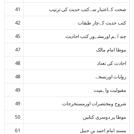
صحت کےاعتبار سےکتب حدیث کی ترتیب
41
کتب حدیث کےچار طبقات
42
چند اہم اورمشہور کتب احادیث
45
موطا امام مالک
47
احادث کی تعداد
48
روایات اورنسخے
48
مقبولیت واہمیت
49
شروح ومختصرات اورمستخرجات
49
موطا پر دوسری کتابیں
50
مسند امام احمد بن حنبل
61