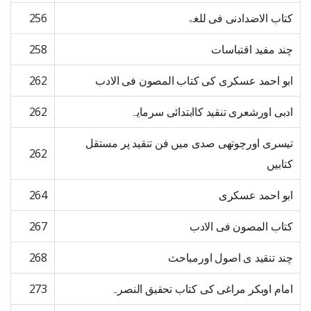
کتاب الاضدادنی فی للغۃ
256
چند مفید اقتباسات
258
ابو احمد عسکری کی کتاب المصون فی الادب
262
ادبی اورشعری تنقید کاابتدائی سرمایہ
262
تیسری اورچوتھی صدی میں فن تنقید پر مستقل
262
کتابیں
ابو احمد عسکری
264
کتاب المصون فی الادب
267
چند تنقید ی اصول اورمباحث
268
امام اوبکر مراغی کی کتاب تحقیق النصرہ
273