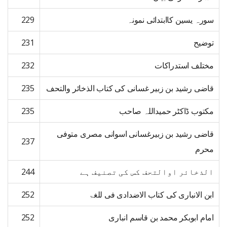
سورہ یسین کاابتدائی نمونہ
229
توضیح
231
مختلف استدراکات
232
قاضی رشید بن زبیر غسانی کی کتاب الذخائر والتحف
235
مکتوب ڈاکٹر حمیداللہ صاحب
235
قاضی رشید بن زبیرغسانی اسوانی مصری متوفی
237
محرم
الذخائر اوالتحف کس کی تصنیف ہے
244
ابن الانباری کی کتاب الاضدادی فی للغۃ
252
امام ابوبکر محمد بن قاسم انباری
252