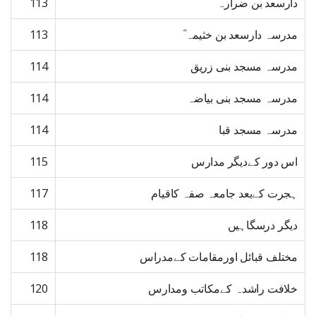
دارسعد بن ضرارہ ؓ
113
مدرسہ دارسعد بن خثیمہ ؓ
113
مدرسہ مسجد بنی زریق
114
مدرسہ مسجد بنی بیاضہ
114
مدرسہ مسجد قبا
114
اس دور کےدیگر مدارس
115
ہجرت کےبعد جامعہ صفہ کاقیام
117
دیگر درسگاہیں
118
مختلف قبائل اورمقامات کےمدراس
118
خلافت راشدہ کےمکاتب ومدارس
120