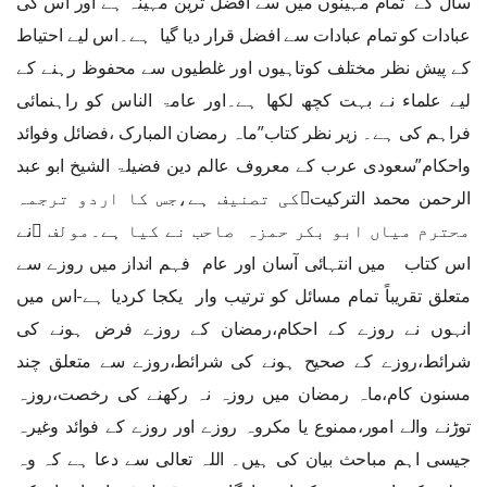
سال کے تمام مہینوں میں سے افضل ترین مہینہ ہے اور اس کی
عبادات کو تمام عبادات سے افضل قرار دیا گیا ہے۔اس لیے احتیاط
کے پیش نظر مختلف کوتاہیوں اور غلطیوں سے محفوظ رہنے کے
لیے علماء نے بہت کچھ لکھا ہے۔اور عامۃ الناس کو راہنمائی
فراہم کی ہے۔ زير نظر كتاب”ماہ رمضان المبارک ،فضائل وفوائد
واحکام”سعودی عرب کے معروف عالم دین فضیلۃ الشیخ ابو عبد
الرحمن محمد الترکیت﷫کی تصنیف ہے،جس کا اردو ترجمہ
محترم میاں ابو بکر حمزہ صاحب نے کیا ہے۔مولف ﷫نے
اس کتاب ميں انتہائی آسان اور عام فہم انداز میں روزے سے
متعلق تقریباً تمام مسائل کو ترتیب وار یکجا کردیا ہے-اس میں
انہوں نے روزے کے احکام،رمضان کے روزے فرض ہونے کی
شرائط،روزے کے صحیح ہونے کی شرائط،روزے سے متعلق چند
مسنون کام،ماہ رمضان میں روزہ نہ رکھنے کی رخصت،روزہ
توڑنے والے امور،ممنوع یا مکروہ روزے اور روزے کے فوائد وغیرہ
جیسی اہم مباحث بیان کی ہیں۔ اللہ تعالی سے دعا ہے کہ وہ