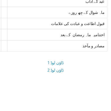
عید کے آداب
ماہ شوال کے چھ روزے
قبول اطاعت و عبادت کی علامات
اختتامیہ ماہ رمضان کے بعد
مصادر و مآخذ
ڈاؤن لوڈ 1
ڈاؤن لوڈ 2
2 MB ڈاؤن لوڈ سائز