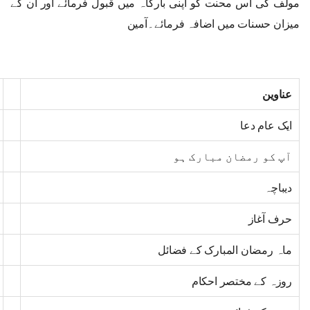
مولف کی اس محنت کو اپنی بارگاہ میں قبول فرمائے اور ان کے
میزان حسنات میں اضافہ فرمائے۔آمین
عناوین
ایک عام دعا
آپ کو رمضان مبارک ہو
دیباچہ
حرف آغاز
ماہ رمضان المبارک کے فضائل
روزہ کے مختصر احکام