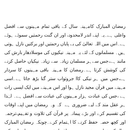
رمضان المبارک کامہینہ سال کے باقی تمام مہینوں سے افضل
واعلی ہے۔یہ اپنے اندر لامحدود، اور ان گنت رحمتیں سموئے ہوئے
ہے۔اس میں اللہ تعالیٰ کی بے پایاں رحمتیں اور برکتیں نازل ہوتی
ہیں۔ مسلمانوں کے لئے یہ مہینہ نیکیوں کی موسلادھار بارش کی
مانند ہے،جس سےہر مسلمان زیادہ سے زیادہ نیکیاں حاصل کرنے
کی کوشش کرتا ہے۔رمضان کا مہینہ باقی مہینوں کا سردار
ہے،جس میں ہر نیکی کاا جروثواب ستر گنا بڑھ جاتا ہے۔اسی
مہینے میں قرآن مجید نازل ہوا اور اس مہینے میں ایک ایسی رات
ہے ،جس کی عبادت ہزار مہینوں کی عبادت سے افضل ہے۔ لہٰذا
ہر عقل مند کے لیے ضروری ہے کہ وہ رمضان میں اپنے اوقات
کی تقسیم کرے اور بڑے پیمانہ پر قرآن کی تلاوت و تفہیم،ترجمہ
اور کچھ حصہ حفظ کرنے کا اہتمام کرے۔چونکہ رمضان المبارک