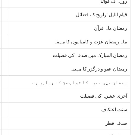
روزہ کے فوائد
قیام اللیل تراویح کے فضائل
رمضان ماہ قرآن
ماہ رمضان عزت و کامیابیوں کا مہینہ
رمضان المبارک میں صدقہ کی فضیلت
رمضان عفو و درگزر کا مہینہ
رمضان میں عمرہ کا ثواب حج کے برابر ہے
آخری عشرہ کی فضیلت
سنت اعتکاف
صدقہ فطر