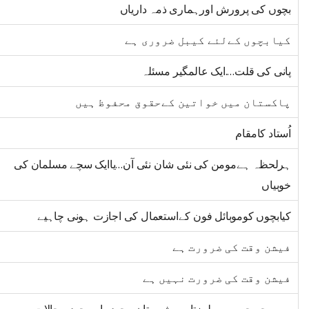
بچوں کی پرورش اورہماری ذمہ داریاں
کیابچوں کےلئے کیبل ضروری ہے
پانی کی قلت….ایک عالمگیر مسئلہ
پاکستان میں خواتین کےحقوق محفوظ ہیں
اُستاد کامقام
ہرلحظہ ہےمومن کی نئی شان نئی آن…یاایک سچے مسلمان کی
خوبیاں
کیابچوں کوموبائل فون کےاستعمال کی اجازت ہونی چاہیے
فیشن وقت کی ضرورت ہے
فیشن وقت کی ضرورت نہیں ہے