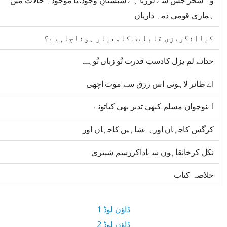
وہ سحر جس سے لرزتا ہے شبستانِ وجود..یا موجودہ حالات میں
ہماری قومی ذمہ داریاں
کیاانگریزی قابلیت کامعیار ہوناچاہیے؟
خدائے لم یزل کادستِ قدرت تُو زباں تُوہے
اے طائر لاہوتی اس رزق سے موت اچھی
اےنوجوان مسلم کبھی تدبر بھی کیاتونے
کرگس کاجہاں اورہےشاہیں کاجہاں اور
نکل کرخانقاہوں سےاداکررسم شبیری
خلاصہ کتاب
ڈاؤن لوڈ 1
ڈاؤن لوڈ 2