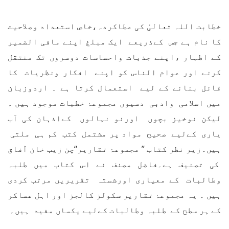
خطابت اللہ تعالیٰ کی عطاکردہ،خاص استعداد وصلاحیت
کا نام ہے جس کےذریعے ایک مبلغ اپنے مافی الضمیر
کے اظہار ،اپنے جذبات واحساسات دوسروں تک منتقل
کرنے اور عوام الناس کو اپنے افکار ونظریات کا
قائل بنانے کے لیے استعمال کرتا ہے ۔ اردوزبان
میں اسلامی وادبی دسیوں مجموعۂ خطبات موجود ہیں ۔
لیکن نوخیز بچوں اورنو نہالوں کےاذہان کی آب
یاری کےلیے صحیح مواد پر مشتمل کتب کم ہی ملتی
ہیں۔زیر نظر کتاب ’’ مجموعۂ تقاریر‘‘چن زیب خان آفاق
کی تصنیف ہے۔فاضل مصنف نے اس کتاب میں طلبہ
وطالبات کے معیاری اورشستہ تقریریں مرتب کردی
ہیں ۔ یہ مجموعۂ تقاریر سکولز کالجز اور اہل عساکر
کے ہر سطح کے طلبہ وطالبات کےلیے یکساں مفید ہیں۔