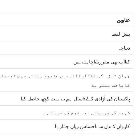
عناوین
پیش لفظ
دیباچہ
کیاآپ بھی مقرربنناچاہتےہیں
جہانِ تازہ کی افکارتازہ سےہےنمود یانئی سوچ تبدیلی
کاباعث بنتی ہے
پاکستان کی آزادی کے62سال ہم نے بہت کچھ حاصل کیا
شہید کی جوموت ہےوہ قوم کی حیات ہے
کارواں کےدل سےاحساس زیاں جاتارہا