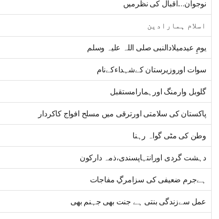
نوجوان….اقبال کی نظرمیں
اسلام ہمارادین
یومِ عیدمیلادالنبی صلی اللہ علیہ وسلم
سوات اوروزیرستان کےشہداءکےنام
گلوبل وارمنگ اورہمارامستقبل
پاکستان کی سلامتی اورترقی میں مسلح افواج کاکردار
وطن کی مٹی گواہ رہنا
دہشت گردی اورانتہاپسندی،ذمہ دارکون
ہےجرم ضعیفی کی سزامرگِ مفاجات
عمل سےزندگی بنتی ہے جنت بھی جہنم بھی