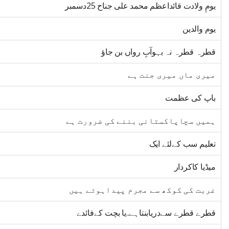
یومِ ولادت قائداعظم محمد علی جناح 25دسمبر
یوم والدین
قطرہ قطرہ نہ بہوآبِ رواں بن جاؤ
میری ماں میری جنت ہے
باپ کی عظمت
ہمیں سچاپاکستانی بننے کی ضرورت ہے
تعلیم سب کےلئے ایک
میڈیا کاکردار
غربت کی کوکھ سے مجرم پیداہوتے ہیں
قطرے قطرے سےدریابنتاہے..یا بچت کےفائدے