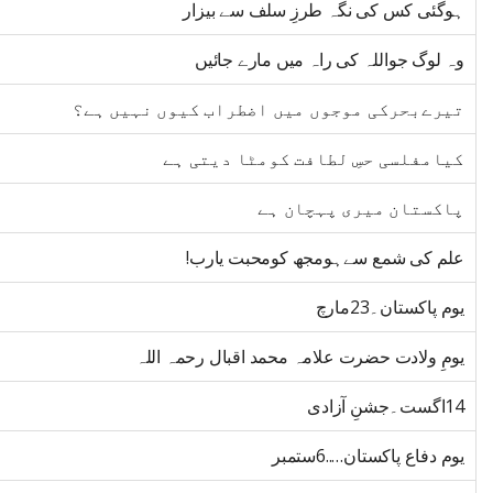
ہوگئی کس کی نگہ طرزِ سلف سے بیزار
وہ لوگ جواللہ کی راہ میں مارے جائیں
تیرےبحرکی موجوں میں اضطراب کیوں نہیں ہے؟
کیامفلسی حسِ لطافت کومٹا دیتی ہے
پاکستان میری پہچان ہے
علم کی شمع سےہومجھ کومحبت یارب!
یوم پاکستان۔23مارچ
یومِ ولادت حضرت علامہ محمد اقبال رحمہ اللہ
14اگست۔جشنِ آزادی
یوم دفاع پاکستان…..6ستمبر