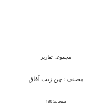
مجموعہ تقاریر
مصنف : چن زیب آفاق
صفحات: 180