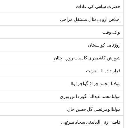
حضرت سلفی کی عادات
اخلاص ارو بےمثال مستقل مزاجی
نوائے وقت
روزنامہ کوہستان
شورش کاشمیری کاہفت روزہ چٹان
قرار دادہائے تعزیت
مولانا محمد چراغ گواجرانوالہ
مولنامحمد عبداللہ گور داس پوری
مولناابومرتضی گل حسن خان
قاضی زنی العابدنی سجاد میرٹھی