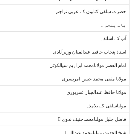
حضرت سلفی کتابوں کے عربی تراجم
باب پنجم ۔
آپ کے اساتذہ
استاذ پنجاب حافظ عبدالمنان وزیرآبادی
امام العصر مولانامحمد ابراہیم سیالکوٹی
مولانا مفتی محمد حسن امرتسری
مولانا حافظ عبدالجبار عمرپوری
مولناسلفی کے تلامذہ
فاضل جلیل مولنامحمدحنیف ندوی 
شیخ الحدیث مولنامحمد عبداللہ 