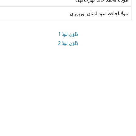
مولاناحافظ عبدالمنان نورپوری
ڈاؤن لوڈ 1
ڈاؤن لوڈ 2
3.8 MB ڈاؤن لوڈ سائز