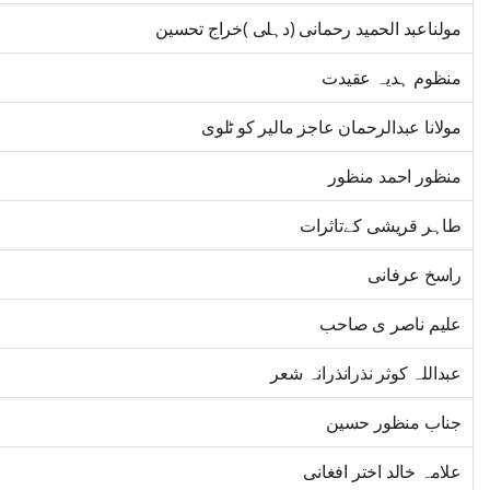
مولناعبد الحمید رحمانی (دہلی )خراج تحسین
منظوم ہدیہ عقیدت
مولانا عبدالرحمان عاجز مالیر کو ٹلوی
منظور احمد منظور
طاہر قریشی کےتاثرات
راسخ عرفانی
علیم ناصر ی صاحب
عبداللہ کوثر نذرانذرانہ شعر
جناب منظور حسین
علامہ خالد اختر افغانی