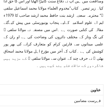
ومدافعت ميں ہيں آپ نے دفاع سنت کابیڑا اٹھایا اور اس کا حق ادا
کیا۔ زیر تبصرہ کتاب’’مخدوم العلماء مولانا محمد اسماعیل سلفی
﷫‘‘ محترمہ سعدیہ ارشد بنت حافظ محمد ارشد صاحب کا 1979ء
ایم اے علوم اسلامیہ کےلیے پنجاب یونیورسٹی میں پیش کیےگئے
مقالہ کی کتابی صورت ہے ۔اس میں مصنفہ نے مولانا سلفی ﷫
کی تگ وتاز کے مختلف دائروں کی وضاحت کی ہے او ران کے
علمی میدانوں سے قارئین کرام کو متعارف کرانے کی بھر پور
کوشش کی ہے ۔کتاب کے آخر میں مؤرخ اہل مولانا محمد اسحاق
بھٹی ﷫ نے حرف چند کے عنوان سے مولانا سلفی ﷫ کے مزید بیس
شاگردوں کے حالات قلم بند کیے ہیں ۔
عناوین
فہرست مضامین