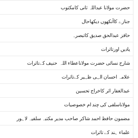
حضرت مولانا عبداللہ ثانی کامکتوب
جنازے کاآنکھوں دیکھاحال
حافز عبدالحق صدیق کاتبصرہ
یادیں اورتاثرات
شارح نسائی حضرت مولاناعطاء اللہ حنیف کےتاثرات
علامہ احسان الہی ظہیر کےتاثرات
عبدالغفار اثر کاخراج تحسین
مولاناسلفی کی چند ام خصوصیات
مضمون حافظ احمد شاکر صاحب مدیر مکتبہ سلفیہ لاہور
علماء ہند کے تاثرات