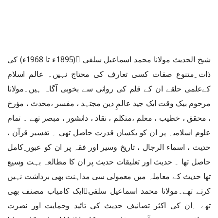
شیخ الحدیث مولانا محمد اسماعیل سلفی ﷫(1895ء تا 1968ء) کی
ذات ِمتنوع صفات کسی تعارف کی محتاج نہیں۔ عالم اسلام
کےعلمی حلقے ان کے قلم کی روانی سے بخوبی آگاہ ہیں۔مولانا
مرحوم بيک وقت ايک جيد عالمِ دين مجتہد ، مفسر ،محدث ، مؤرخ
، محقق ، خطيب ، معلم ،متکلم ، نقاد ، دانشور ، مبصر تھے ۔ تمام
علوم اسلاميہ پر ان کو يکساں قدرت حاصل تھی ۔ تفسیر قرآن ،
حديث ، اسماء الرجال ، تاريخ وسير اور فقہ پر ان کو عبور ِکامل
حاصل تھا ۔ حديث اور تعليقات حديث پر ان کا مطالعہ بہت وسيع
تھا حديث کے معاملہ ميں معمولی سی مداہنت بھی برداشت نہيں
کرتے تھے۔مولانا محمد اسماعيل سلفیايک کامياب مصنف بھی
تھے ۔ان کی اکثر تصانيف حديث کی تائيد وحمايت اور نصرت