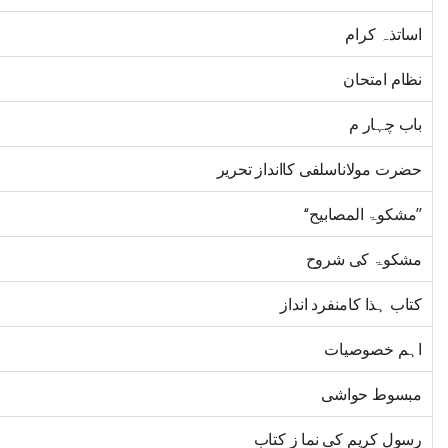
اساتذہ کرام
نظام امتحان
باب چہار م
حضرت مولاناسلفی کاانداز تحریر
’’مشکوۃ المصابیح‘‘
مشکوۃ کی شروح
کتاب ہذا کامنفرد انداز
اہم خصوصیات
مبسوط حواشی
رسول کریم کی نما ز کتاب