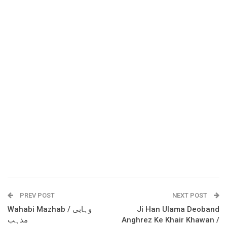
PREV POST
NEXT POST
Wahabi Mazhab / وہابی
Ji Han Ulama Deoband
مذہب
Anghrez Ke Khair Khawan /