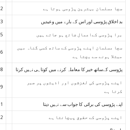
سچا مسلمان بہترین پڑوسی ہوتا ہے
12
بد اخلاق پڑوسی اور اس کے بارے میں وعیدیں
13
برا پڑوسی کےاعمال ضائع ہو جاتے ہیں
15
سچا مسلمان اپنے پڑوسی کے ساتھ کسی گناہ میں
16
مبتلا ہونے سے بچتا ہے
پڑوسی کےساتھ خیر کا معاملہ کرنے میں کوتاہی نہیں کرتا
18
اپنے پڑوسی کی لغزشوں اور اذیتوں پر صبر
19
کرتا ہے
اپنے پڑوسی کی برائی کا جواب سے نہیں دیتا
21
اپنے پڑوسی کے حقوق پہچانتا ہے
22