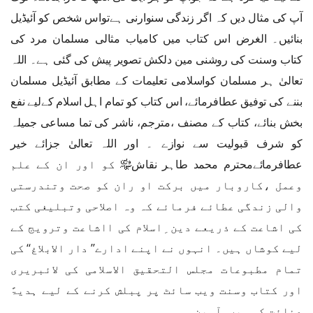
آپ کی مثال دیں کہ اگر زندگی سنوارنی ہےتواس شخص کو آئیڈیل
بنائیں۔ الغرض اس کتاب میں کامیاب مثالی مسلمان مرد کی
کتاب وسنت کی روشنی مین دلکش تصویر پیش کی گئی ہے۔ اللہ
تعالیٰ ہر مسلمان کواسلامی تعلیمات کے مطابق آئیڈیل مسلمان
بننے کی توفیق عطافرمائے، اس کتاب کو تمام اہل اسلام کےلیے نفع
بخش بنائے، کتاب کے مصنف ،مترجم، ناشر کی تما مساعی جمیلہ
کو شرف قبولیت سے نوازے ۔ اور اللہ تعالیٰ جزائے خیر
عطافرمائےمحترم محمد طاہر نقاش﷾ کو اور ان کے علم
وعمل ،کاروبار میں برکت او ران کو صحت وتندرستی
والی زندگی عطائے فرمائے کہ وہ اصلاحی وتبلیغی کتب
کی اشاعت کے ذریعے دین ِاسلام کی ااشاعت وترویج کے
لیے کوشاں ہیں۔ انہوں نے اپنے ادارے’’ دار الابلاغ‘‘ کی
تمام مطبوعات مجلس التحقیق الاسلامی کی لائبریری
اور کتاب وسنت ویب سائٹ پر پبلش کرنے کے لیے ہدیۃً
عنائت کی ہیں۔آمین