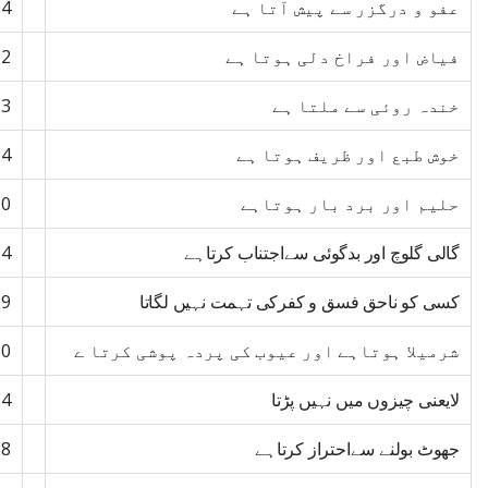
عفو و درگزر سے پیش آتا ہے
04
فیاض اور فراخ دلی ہوتا ہے
12
خندہ روئی سے ملتا ہے
13
خوش طبع اور ظریف ہوتا ہے
14
حلیم اور برد بار ہوتاہے
20
گالی گلوچ اور بدگوئی سےاجتناب کرتاہے
24
کسی کو ناحق فسق و کفرکی تہمت نہیں لگاتا
29
شرمیلا ہوتاہے اور عیوب کی پردہ پوشی کرتا ے
30
لایعنی چیزوں میں نہیں پڑتا
34
جھوٹ بولنے سےاحتراز کرتاہے
38