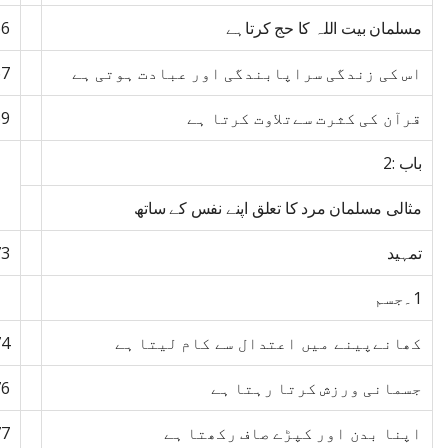
مسلمان بیت اللہ کا حج کرتاہے
66
اس کی زندگی سراپابندگی اور عبادت ہوتی ہے
67
قرآن کی کثرت سےتلاوت کرتا ہے
69
باب :2
مثالی مسلمان مرد کا تعلق اپنے نفس کے ساتھ
تمہید
73
1۔جسم
کھانےپینے میں اعتدال سے کام لیتا ہے
74
جسمانی ورزش کرتا رہتا ہے
76
اپنا بدن اور کپڑے صاف رکھتا ہے
77