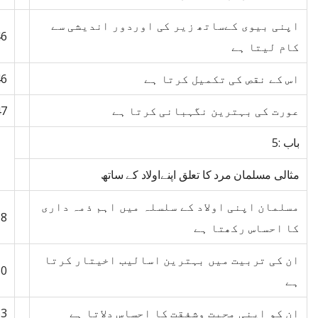
اپنی بیوی کےساتھ زیر کی اوردور اندیشی سے
46
کام لیتا ہے
اس کے نقص کی تکمیل کرتا ہے
46
عورت کی بہترین نگہبانی کرتا ہے
47
باب :5
مثالی مسلمان مرد کا تعلق اپنےاولاد کے ساتھ
مسلمان اپنی اولاد کے سلسلہ میں اہم ذمہ داری
58
کا احساس رکھتا ہے
ان کی تربیت میں بہترین اسالیب اخیتار کرتا
60
ہے
ان کو اپنی محبت وشفقت کا احساس دلاتا ہے
63