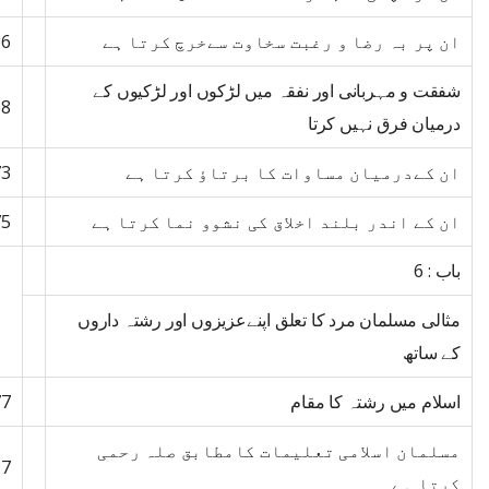
ان پر بہ رضا و رغبت سخاوت سےخرچ کرتا ہے
66
شفقت و مہربانی اور نفقہ میں لڑکوں اور لڑکیوں کے
68
درمیان فرق نہیں کرتا
ان کےدرمیان مساوات کا برتاؤ کرتا ہے
73
ان کے اندر بلند اخلاق کی نشوو نما کرتا ہے
75
باب : 6
مثالی مسلمان مرد کا تعلق اپنےعزیزوں اور رشتہ داروں
کے ساتھ
اسلام میں رشتہ کا مقام
77
مسلمان اسلامی تعلیمات کامطابق صلہ رحمی
87
کرتا ہے