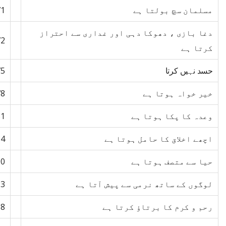
مسلمان سچ بولتا ہے
71
دغا بازی ، دھوکا دہی اور غداری سے احتراز
72
کرتا ہے
حسد نہیں کرتا
75
خیر خواہ ہوتا ہے
78
وعدہ کا پکا ہوتا ہے
81
اچھے اخلاق کا حامل ہوتا ہے
84
حیا سے متصف ہوتا ہے
90
لوگوں کے ساتھ نرمی سے پیش آتا ہے
93
رحم و کرم کا برتاؤ کرتا ہے
98