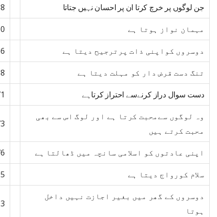
جن لوگوں پر خرچ کرتا ان پر احسان نہیں جتاتا
58
مہمان نواز ہوتا ہے
60
دوسروں کواپنی ذات پرترجیح دیتا ہے
66
تنگ دست قرض دار کو مہلت دیتا ہے
68
دست سوال دراز کرنےسے احتراز کرتاہے
71
وہ لوگوں سےمحبت کرتا ہے اور لوگ اس سے بھی
73
محبت کرتے ہیں
اپنی عادتوں کو اسلامی سانچہ میں ڈھالتا ہے
76
سلام کورواج دیتا ہے
95
دوسروں کے گھر میں بغیر اجازت نہیں داخل
03
ہوتا