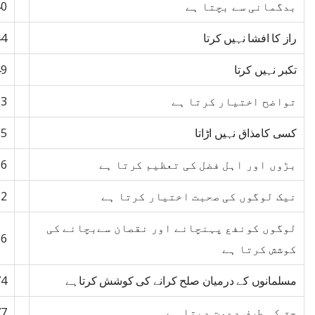
بدگمانی سے بچتا ہے
40
راز کا افشا نہیں کرتا
44
تکبر نہیں کرتا
49
تواضح اختیار کرتا ہے
53
کسی کامذاق نہیں اڑاتا
55
بڑوں اور اہل فضل کی تعظیم کرتا ہے
56
نیک لوگوں کی صحبت اختیار کرتا ہے
62
لوگوں کونفع پہنچانے اور نقصان سےبچانے کی
66
کوشش کرتا ہے
مسلمانوں کے درمیان صلح کرانے کی کوشش کرتاہے
74
حق کی طرف دعوت دیتا ہے
77