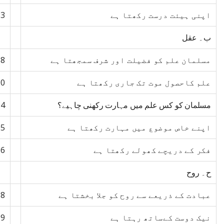
اپنی ہیئت درست رکھتا ہے
83
ب۔ عقل
مسلمان علم کو فضیلت اور شرف سمجھتا ہے
88
علم کاحصول موت تک جاری رکھتا ہے
90
مسلمان کو کس علم میں مہارت رکھنی چاہیے؟
94
اپنے خاص موضوع میں مہارت رکھتا ہے
95
فکر کے دریچے کھولے رکھتا ہے
96
ح۔ روح
عبادت کے ذریعے سے روح کو جلا بخشتا ہے
98
نیک دوست کےساتھ رہتا ہے
99