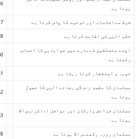
36
ہوتا ہے
شرک سےاجتناب اور توحید کا پاس کرتا ہے
37
حکم الہٰی کی اطاعت کرتا ہے
38
اپنے متعلقین کےبارے میں جوابدہی کا احساس
40
رکھتا ہے
توبہ و استغفار کرتا رہتا ہے
41
مسلمان کا مقصد زندگی رضائے الہٰی کا حصول
42
ہوتا ہے
مسلمان فرائض وارکان اور نوافل اداکرنےوالا
43
ہوتا ہے
مسلمان روزہ رکھنےوالا ہوتا ہے
58