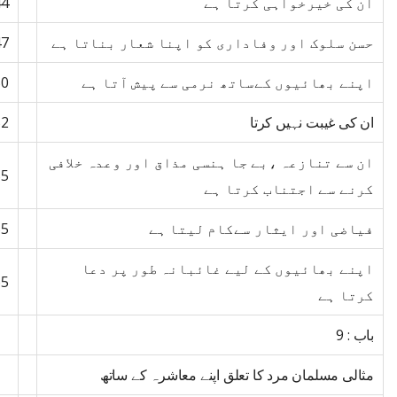
ان کی خیرخواہی کرتا ہے
44
حسن سلوک اور وفاداری کو اپنا شعار بناتا ہے
47
اپنے بھائیوں کےساتھ نرمی سے پیش آتا ہے
50
ان کی غیبت نہیں کرتا
52
ان سے تنازعہ ،بے جا ہنسی مذاق اور وعدہ خلافی
55
کرنے سے اجتناب کرتا ہے
فیاضی اور ایثار سےکام لیتا ہے
55
اپنے بھائیوں کے لیے غائبانہ طور پر دعا
65
کرتا ہے
باب : 9
مثالی مسلمان مرد کا تعلق اپنے معاشرہ کے ساتھ