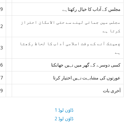
مجلس کے آداب کا خیال رکھتاہے
09
مجلس میں جمائی لینے سے حتی الامکان احتراز
12
کرتا ہے
چھینک آنے کے وقت اسلامی آداب کا لحاظ رکھتا
13
ہے
کسی دوسرے کے گھر میں نہیں جھانکتا
16
عورتوں کی مشابہت نہیں اختیار کرتا
17
آخری بات
19
ڈاؤن لوڈ 1
ڈاؤن لوڈ 2
20.1 MB ڈاؤن لوڈ سائز