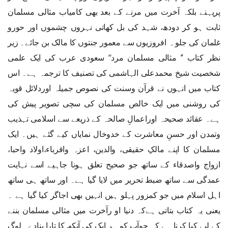
پرپہنے بلکہ آخرت میں مرنے کے بعد بھی کامیاب مثالی مسلمان
ثابت ہو کر دودھ، شہد کی بل کھاتی نہروں چشموں اور حورو
غلمان کی جلو ہ افروزیوں سے معمور جنتوں کا مالک بن جائے۔ زیر
نظر کتاب ’’ مثالی مسلمان مرد‘‘ سعودی عرب کی ایک علمی
شخصیت شیخ محمدعلی الہاشمی کی تصنیف کا ترجمہ ہے۔ اس
کتاب میں انہوں نے قرآن وسنت کی نصوص جمیلہ اوردلائل قویہ
کی روشنی میں ایک خالص مسلمان کی سچی تصویر پیش کی
ہے۔ عقائد صحیحہ اوراعمالِ صالحہ کے ذریعے سے اسلامی تہذیب
وتمدن اور حسنِ معاشرت کے خدوخال نمایاں کیے گئے ہیں۔ ایک
مسلمان کا اپنے مالکِ حقیقی، والدین، اعزہ واقرباء،اولاد واحبا،
ازواج واصدقاء کے ساتھ جو صحیح تعلق ہونا جاہیے اسے نہایت
عمدگی سے ساتھ ضبط تحریر میں لایا گیا ہے۔ اور ساتھ ہی ساتھ
اہل اسلام میں جو کمزور پہلو ہیں انہیں بھی اجاگر کیا گیا ہے ۔
یعنی یہ کتاب بتاتی ہےکہ دنیا او رآخرت میں مثالی مسلمان بننے
کے لیے کیا کرنا ہے کہ جوآپ کو ہر ایک کی آنکھ کا تارا بنادے۔ لوگ