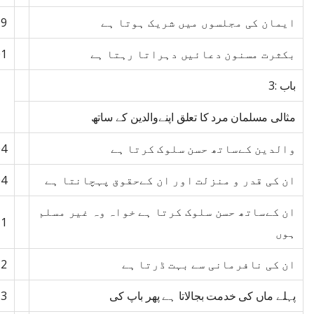
ایمان کی مجلسوں میں شریک ہوتا ہے
99
بکثرت مسنون دعائیں دہراتا رہتا ہے
01
باب :3
مثالی مسلمان مرد کا تعلق اپنےوالدین کے ساتھ
والدین کےساتھ حسن سلوک کرتا ہے
04
ان کی قدر و منزلت اور ان کےحقوق پہچانتا ہے
04
ان کےساتھ حسن سلوک کرتا ہے خواہ وہ غیر مسلم
11
ہوں
ان کی نافرمانی سے بہت ڈرتا ہے
12
پہلے ماں کی خدمت بجالاتا ہے پھر باپ کی
13