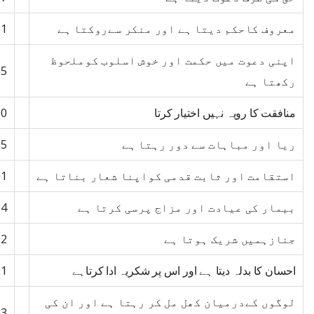
معروف کاحکم دیتا ہے اور منکر سےروکتا ہے
81
اپنی دعوت میں حکمت اور خوش اسلوب کوملحوظ
85
رکھتا ہے
منافقت کا رویہ نہیں اختیار کرتا
90
ریا اور مباہات سے دور رہتا ہے
95
استقامت اور ثابت قدمی کواپنا شعار بناتا ہے
01
بیمار کی عیادت اور مزاج پرسی کرتا ہے
04
جنازہمیں شریک ہوتا ہے
12
احسان کا بدلہ دیتا ہے اور اس پر شکریہ ادا کرتاہے
21
لوگوں کےدرمیان کھل مل کر رہتا ہے اور ان کی
23