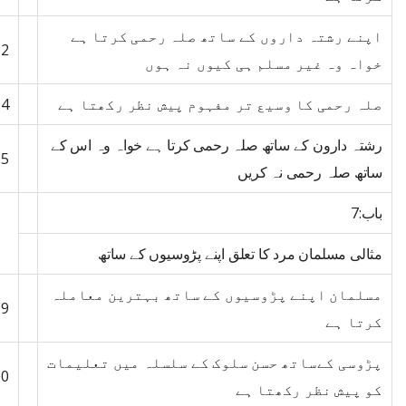
اپنے رشتہ داروں کے ساتھ صلہ رحمی کرتا ہے
92
خواہ وہ غیر مسلم ہی کیوں نہ ہوں
صلہ رحمی کا وسیع تر مفہوم پیش نظر رکھتا ہے
94
رشتہ دارون کے ساتھ صلہ رحمی کرتا ہے خواہ وہ اس کے
95
ساتھ صلہ رحمی نہ کریں
باب:7
مثالی مسلمان مرد کا تعلق اپنے پڑوسیوں کے ساتھ
مسلمان اپنے پڑوسیوں کے ساتھ بہترین معاملہ
99
کرتا ہے
پڑوسی کےساتھ حسن سلوک کے سلسلہ میں تعلیمات
00
کو پیش نظر رکھتا ہے