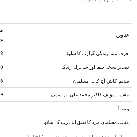
ص
عناوین
نم
حرف تمنا :زندگی گزارنے کا سلیقہ
18
تصدیر:نسخہ شفا اور شاہراہ زندگی
20
تقدیم :کاش! آج کا یہ مسلمان
26
مقدمہ مؤلف :ڈاکٹر محمد علی الہاشمی
29
باب :1
مثالی مسلمان مرد کا تعلق اپنے رب کے ساتھ
مسلمان بیدار قلب اور روشن بصیرت کاحامل