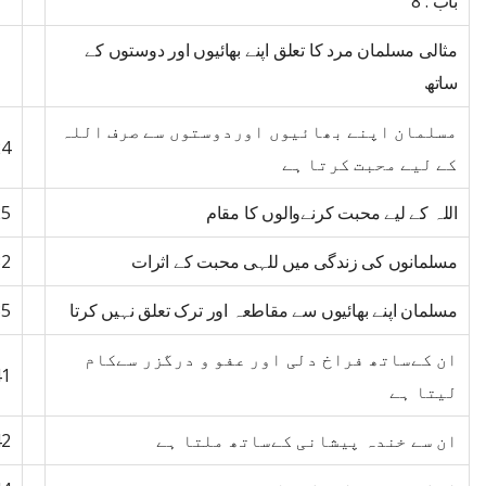
باب : 8
مثالی مسلمان مرد کا تعلق اپنے بھائیوں اور دوستوں کے
ساتھ
مسلمان اپنے بھائیوں اوردوستوں سے صرف اللہ
24
کے لیے محبت کرتا ہے
اللہ کے لیے محبت کرنےوالوں کا مقام
25
مسلمانوں کی زندگی میں للہی محبت کے اثرات
32
مسلمان اپنے بھائیوں سے مقاطعہ اور ترک تعلق نہیں کرتا
35
ان کےساتھ فراخ دلی اور عفو و درگزر سےکام
41
لیتا ہے
ان سے خندہ پیشانی کےساتھ ملتا ہے
42