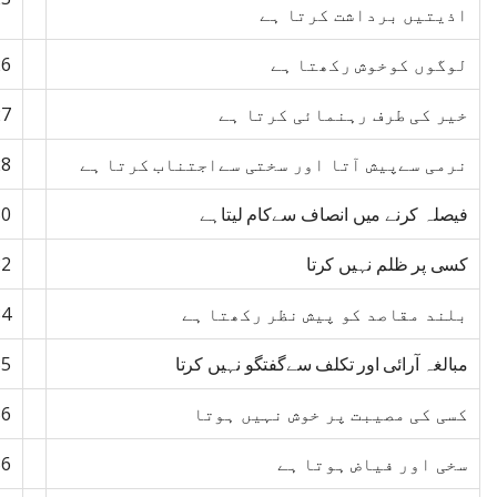
اذیتیں برداشت کرتا ہے
لوگوں کوخوش رکھتا ہے
26
خیر کی طرف رہنمائی کرتا ہے
27
نرمی سےپیش آتا اور سختی سےاجتناب کرتا ہے
28
فیصلہ کرنے میں انصاف سےکام لیتاہے
30
کسی پر ظلم نہیں کرتا
32
بلند مقاصد کو پیش نظر رکھتا ہے
34
مبالغہ آرائی اور تکلف سےگفتگو نہیں کرتا
35
کسی کی مصیبت پر خوش نہیں ہوتا
36
سخی اور فیاض ہوتا ہے
36