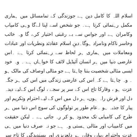
اسلام اللہ کا کامل دین ہے جوزندگی کے تمامسائل میں ہماری
مکمل رہنمائی کرتا ہے۔ جو شخص اسے اپنا لےگا وہی کامیاب
وکامران ہے اور جواس سے بے رغبتی اختیار کرے گا وہ خائب
وخاسر ناکام ونامراد ہوگا۔دینِ اسلام عقادئد ونطریات اور عبادات
ومعاملات میں ہماری ہر لحاظ سے رہنمائی کرتا ہے ۔اس
عارضی دنیا میں ہر انسان آئیڈیل لائف کا خواہاں ہے ۔ وہ خود
ایسی مثالی شخصیت بننا چاہتا ہے جو مثالی اوصاف کی مالک ہو
۔ وہ چاہتا ہے کہ اس کی عارضی زندگی میں اس کی ہر جگہ
عزت ہو ، وقارکا تاج اس کے سر پر سجے ، لوگ اس کےلیے دیدہ
دل اور فرش راہ ہوں، ہر دل میں اس کے لیے احترام وتکریم اور
پیار کا جذبہ ہو ۔عام طور پر تولوگوں کی سوچ اس دنیا میں ہر
طرح کی کامیابی تک محدود ہو کر رہ جاتی ہے ۔ لیکن حقیقت
میں کامیباب اور مثالی ہستی وہ ہے جو نہ صرف دنیا میں ہی
عزت واحترام ،پیار، وقار، ہر دلعزیزی اور پسندیدگی کا تاج سر