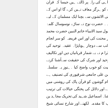
اہی کی راہ پر ڈالتے ہیں جیسا کہ قرآن
ک کو ہرگز معاف نہیں کرے گا او اس کے
گا۔‘‘ (النساء:48) لہذا شرک کی الائشوں سے بچنا ایک مسلمان کے لیے
۔ حضرت نوح نے ساڑے نوسوسال کلمۂ
 سید الانبیاء خاتم النبین حضرت محمد
 محنت کی اور اس فریضہ کو سر انجام
 سے دوچار ہوناپڑا۔ عقیدہ توحید کی
 م نے بے شمار قربانیاں دیں اور تکالیف
توحید اور شرک کی حقیقت سےآشنا کرنے
میت کو خوب واضح کیا ۔ہنوز یہ سلسلہ
حسن علی جامعی شرقپوری کی تصنیف ہے
مام گوشوں کو قرآن پاک کی روشنی میں
ے اور دلائل کی پختگی خیالات کی ترتیب
۔شاہ اسماعیل شہید کی تحریک مجاہد ین
 کا مقدمہ لکھنے اور شارح نسائی شیخ