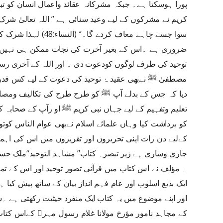
پورا ہوسکتا ہے۔ جبکہ مشرکانہ عقائد واعمال انسان کو تب
کریم نے مشرکوں کے لیے وعید سنائی ہے ’’ اللہ تعالیٰ شر
سوا جسے چاہے معاف کردے 
ضروری ہے ۔اس کے بغیر آخرت کی نجات ممکن ہی نہیں 
توحید کی طرف لوگوں کودعوت دی ۔ اور اللہ کے آخری رسول
مصطفیٰ ﷺ نےبھی عقید ۂ توحید کی دعوت کے لیے کس قدر
دیا کہ جس کے بدلے آپ ﷺ کو طرح طرح کی تکالیف ومصائب
تعلیم وتفہیم کے لیے جہاں نبی کریم ﷺ او رآپ کے صحابہ کرا
کو برداشت کیا وہاں علمائے اسلام نےبھی عوام الناس کو
کےلیے دن رات اپنی تحریروں اور تقریروں میں اس کی اہ
جاری وساری ہے زیر تبصرہ کتاب’’ مشاہد التوحید‘‘ملک 
۔ مؤلف نے اس کتاب میں قرآنی تصور توحید اور اس کے ت
ایک بدیع اسلوب اور عام فہم انداز بیان کے ساتھ پیش کیا ہ
اور اپنے موضوع میں یہ کتاب ایک منفرد حیثیت رکھتی ہے 
کے مجاہد نامور مؤرخ مولانا غلام رسول مہر﷫ کےاس کتاب