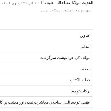
الحدیث مولانا عطاء اللہ حنیف ﷫ کے اس کتاب پر اب
میں مزید اضافہ ہوگیا ہے۔
عناوین
ابتدائیہ
مولف کی خود نوشت سرگرشت
مقدمہ
خطبۃ الکتاب
برکات توحید
عقیدہ توحید الہی نےاخلاق معاشرت تمدن اور معثیت پر کا اث