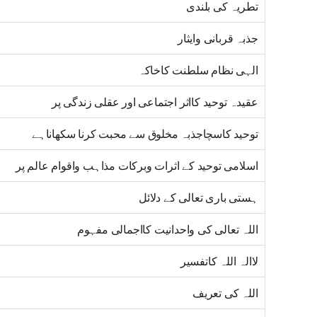
تطریہ کی بلندی
جذبہ قربانی وایثار
الہی نظام سلطنت کاخاکہ
عقیدہ توحید کااثر اجتماعی اور عقلی زندگی پر
توحید کاسچاجذبہ مخلوق سے محبت کرنا سکھاناہے
اسلامی توحید کے اثرات وبرکات مذاہب واقوام عالم پر
ہستی باری تعالی کے دلائل
اللہ تعالی کی واحدانیت کااجمالی مفہوم
لاالہ اللہ کاتفسیر
اللہ کی تعریف