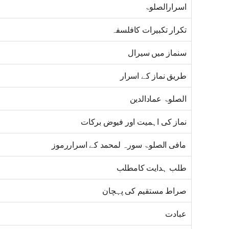
اسرارالصلوۃ
تکرار تکبیرات کافلسفہ
سنماز میں سیرال
طریق نماز کے اسرار
الصلوۃ عمادالدین
نماز کی اہمیت اور فیوض برکات
مافی الصلوۃ سورہ لمحمد کے اسراررموز
طلب ہدایت کامطلب
صراط مستقیم کی پہچان
عبادت