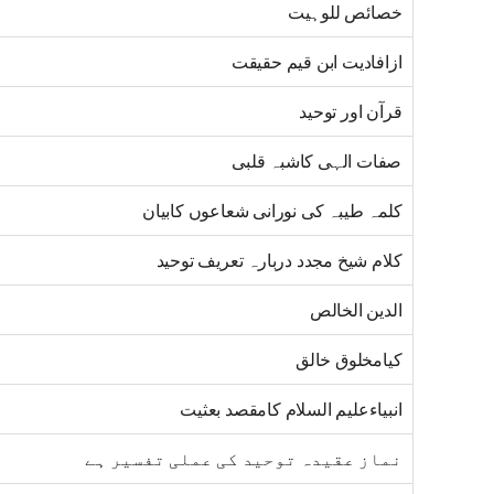
خصائص للوہیت
ازافادیت ابن قیم حقیقت
قرآن اور توحید
صفات الہی کاشبہ قلبی
کلمہ طیبہ کی نورانی شعاعوں کابیان
کلام شیخ مجدد دربارہ تعریف توحید
الدین الخالص
کیامخلوق خالق
انبیاءعلیم السلام کامقصد بعثیت
نماز عقیدہ توحید کی عملی تفسیر ہے