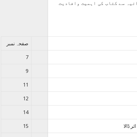
تدائیہ سے کتاب کی اہمیت وافادیت
صفحہ نمبر
7
9
11
12
14
ر ڈالا
15