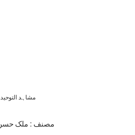
مشاہد التوحید
مصنف : ملک حسن