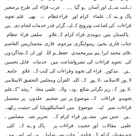
نہایت سہل اور آسان ہو گیا ہے ۔ عرب قرّاء کی طرح برصغیر
پاک وہند کے علماء کرام اور قراءعظام نے بھی علم تجوید
قراءات کی اشاعت وترویج کےلیے گراں قدر خدمات انجام دی ہیں
۔پاکستان میں دیوبندی قراء کرام کےعلاوہ سلفی قراء عظام
جناب قاری یحییٰ رسولنگری مرحوم، قاری محمداریس العاصم
،قای محمد ابراہیم میرمحمدی حفظہم اللہ اور ان کےشاگردوں
کی تجوید قراءات کی نشرواشاعت میں خدمات قابل ِتحسین
ہیں ۔مذکورہ قراء کی تجوید وقراءات کی کتب کے علاوہ جامعہ
لاہور الاسلامیہ،لاہور کے کلیۃ القرآن ومجلس التحقیق الاسلامی
،لاہور کے زیر نگرانی شائع ہونے والے علمی مجلہ ’’ رشد ‘‘کےعلم
ِتجویدو قراءات کے موضوع پر تین ضخیم جلدوں پر مشتمل
قراءات نمبر اپنے موضوع میں انسائیکلوپیڈیا کی حیثیت رکھتے
ہیں ۔جس میں مشہور قراء کرام کے تحریر شدہ مضامین ،
علمی مقالات اور حجیت قراءات پر پاک وہند کے کئی
جیدمفتیان کرام کے فتاوی ٰ جات بھی شامل ہیں اور اس میں