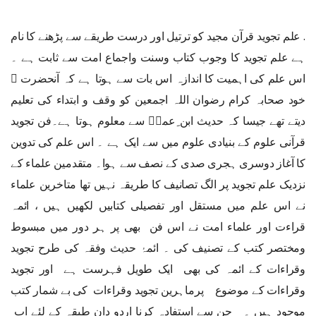
. علم تجوید قرآن مجید کو ترتیل اور درست طریقے سے پڑھنے کا نام
ہے علم تجوید کا وجوب کتاب وسنت واجماع امت سے ثابت ہے ۔
اس علم کی اہمیت کا اندازہ اس بات سے ہوتا ہے کہ آنحضرت ﷺ
خود صحابہ کرام رضوان اللہ اجمعین کو وقف و ابتداء کی تعلیم
دیتے تھے جیسا کہ حدیث ابن ِعمرؓ سے معلوم ہوتا ہے۔فن تجوید
قرآنی علوم کے بنیادی علوم میں سے ایک ہے ۔ اس علم کی تدوین
کا آغاز دوسری ہجری صدی کے نصف سے ہوا۔ متقدمین علماء کے
نزدیک علم تجوید پر الگ تصانیف کا طریقہ نہیں تها متاخرین علماء
نے اس علم میں مستقل اور تفصیلی کتابیں لکھیں ہیں ، ائمہ
قراءت اور علماء امت نے اس فن بھی پر ہر دور میں مبسوط
ومختصر کتب کے تصنیف کی ۔ ائمۂ حدیث وفقہ کی طرح تجوید
وقراءات کے ائمہ کی بھی ایک طویل فہرست ہے اور تجوید
وقراءات کے موضوع پرماہرین تجوید وقراءات کی بے شمار کتب
موجود ہیں ۔ جن سے استفادہ کرنا اردو دان طبقہ کے لئے اب