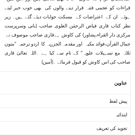
قراءات کو عجمی فتنہ قرار دینے والوں کی بھی خوب خبر لیتے
ہوئے ان کے اعتراضات کے مسکت جوابات دیئے گئے ہیں۔ زیر
نظر کتاب قاری فیاض الرحمٰن العلوی صاحب (بانی وسرپرست
مرکزی دار القراء،پشاور) کی کاوش ہےقاری صاحب موصوف نے
جمال القرآن،فوائد مکیہ اور مقدمہ الجزریہ کا اردو ترجمہ ’’متون
ثلاثہ مع تسہیلات علویہ‘‘ کے نام سے کیا ہے ۔اللہ تعالیٰ قاری
صاحب کی اس کاوش کو قبول فرمائے ۔(آمین)
عناوین
پیش لفظ
ابتدائیہ
تجوید کی تعریف