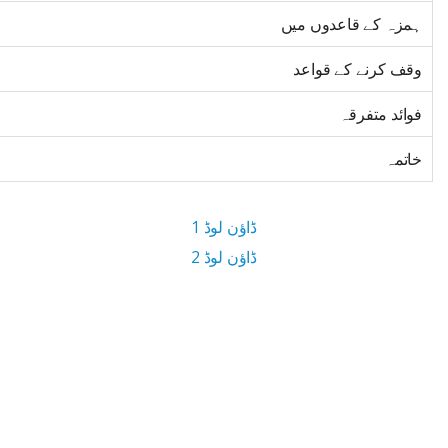
ہمزہ کے قاعدوں میں
وقف کرنے کے قواعد
فوائد متفرقہ
خاتمہ
ڈاؤن لوڈ 1
ڈاؤن لوڈ 2
5.7 MB ڈاؤن لوڈ سائز