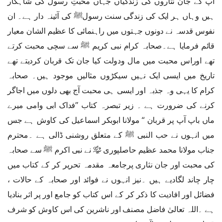
آپ کے جان نثاروں کی زندگیاں جہاں محبتِ رسول کی شاہکار
ہیں وہاں ہر ایک کی زندگی سنت رسولﷺ کی آئینہ دار ہے۔ ان
نفوس قدسہ نے دونوں جہتوں میں راہنمائی کا عظیم الشان معیار
قائم فرمایا ہے۔صحابہ کرام نبی کریم ﷺ سے سچی محبت کرتے
تھے اوراس محبت میں مال ودولت کیا جان تک قربان کردیتے تھے
تاریخ میں ایسی ایک نہیں سیکڑوں مثالیں موجود ہیں۔ صحابہ
کرام کا یہی وہ جذبہ اور ایسی ہی محبت آج بھی دلوں میں اجاگر
کرنے کی ضرورت ہے ۔ زیر تبصرہ کتاب ’’فداک ابی وامی میرے
ماں باپ آپ پر قربان ‘‘ مولانا ابوبکر اسماعیل کی کاوش ہے جس
میں انہوں نے حب النبی ﷺ کے متعلق روشنی ڈالی ہے ۔محترم
جناب مولانا محمد عظیم حاصلپوری ﷾ نے نبی اکرم ﷺ سے صحابہ
کی محبت اور جان نثاری پرجامعہ مقدمہ تحریر کر کے کتاب میں
چار چاند لگادیے ہیں ۔نیز انہوں نے فوائد اور صحابہ کے حالات ،
فضائل اور افادیت کا ذکر کر کے اس کتاب کو جامع اور پر اثر بنادیا
ہے ۔اللہ تعالیٰ فاضل مصنف اور ناشرین کی اس کاوش کو شرف