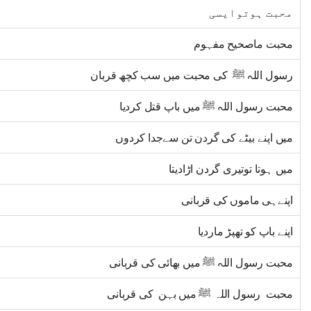
محبت ہوتوایسی
محبت ماصحیح مفہوم
رسول اللہ ﷺ کی محبت میں سب کچھ قربان
محبت رسول اللہ ﷺ میں باپ قتل کردیا
میں اپنے بیٹے کی گردن تن سےجدا کردوں
میں ہوتا توتیری گردن اڑادیتا
اپنےہی ماموں کی قربانی
اپنے باپ کو تھپڑ ماردیا
محبت رسول اللہ ﷺ میں بھائی کی قربانی
محبت رسول اللہ ﷺ میں بہن کی قربانی