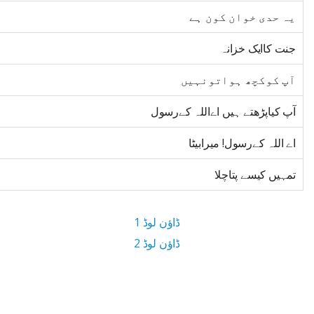
یہ حدی خوان کون ہے
جنت کاایک خزانہ
آپ کوکچھ ہواتونہیں
آپ کیاپڑھتے ہیں اےاللہ کےرسول
اے اللہ کےرسول! میرابیٹا
تمہیں کیسے پتاچلا
ڈاؤن لوڈ 1
ڈاؤن لوڈ 2
2.7 MB ڈاؤن لوڈ سائز