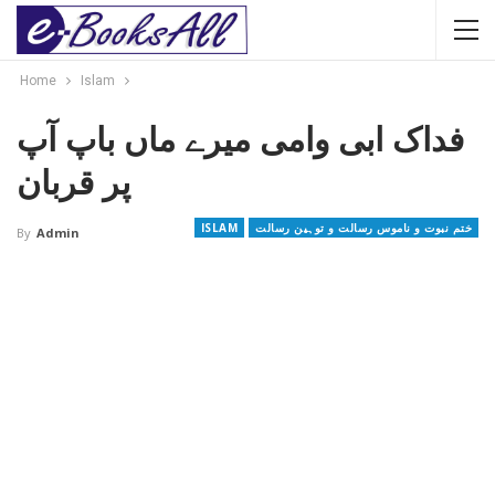
Home
Islam
فداک ابی وامی میرے ماں باپ آپ
پر قربان
ختم نبوت و ناموس رسالت و توہین رسالت
ISLAM
By
Admin