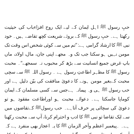
حبِ رسول ﷺ اہل ایمان کے لیے ایک روح افزاءباب کی حیثیت
رکھتا ہے۔ حبِ رسول ﷺ کے بروئے شریعت کچھ تقاضے ہیں۔ خود
نبی ﷺ کا ارشاد گرامی ہے: ’’تم میں سے کوئی شخص اس وقت تک
مومن نہیں ہو سکتا جب تک وہ مجھے اپنی جان، مال، اولاد، ماں
باپ غرض جمیع انسانیت سے بڑھ کر محبوب نہ سمجھے‘‘۔ محبت
رسول ﷺ کا مظہر اطاعتِ رسول ہے ۔ رسول اللہ ﷺ سے سچی
محبت کےبغیر مومن ہونے کا دعویٰ منافقت کی بیّن دلیل ہے اور
حب رسول ﷺ ہی وہ پیمانہ ہےجس سے کسی مسلمان کے ایمان
کوماپا جاسکتا ہے۔ دعوائے محبت ہو اوراطاعت مفقود ہو تو
دعویٰ کی سچائی پر حرف آتاہے۔ حب رسولﷺ کےتقاضوں میں
سے ایک تقاضا تو نبی ﷺ کا ادب و احترام کرنا، آپ سے محبت رکھنا
ہے۔ ۔پیغمبر اعظم وآخر الزمان ﷺ کا یہ اعجاز بھی منفرد ہے کہ