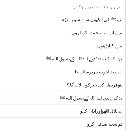
اس پر جنت واجب ہوگئی
آپ ﷺ کی آنکھوں سےآنسو بہ پڑھے
میں آپ سےمحبت کرتاہوں
میں کیاپڑھوں
جھانک کرنہ دیکھیے اےاللہ کےرسول اللہ ﷺ
اےسعد !خوب تیربرسائے جا
بنوقریظہ کی خبرکون لائے گا.؟
وہ کون ہیں اے اللہ کےرسول اللہ ﷺ
اے بلال !اٹھواوراذان کہو
تم سب صدقہ کرو