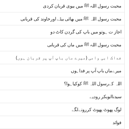
محبت رسول اللہ ﷺ میں بیوی قربان کردی
محبت رسول اللہ ﷺ میں بھائی بیٹے اورخاوند کی قربانی
اجاز ت ہوتو میں باپ کی گردن کاٹ دو
محبت رسول اللہ ﷺ میں ماں کی قربانی
فداک ابی وامی (میرے ماں باپ آپ پر قربان ہوں)
میرےماں باپ آپ پر فداہوں
اللہ کےرسول اللہ ﷺ کوکیاہوا؟
سیدناابوبکر رودیے
لوگ پھوٹ پھوٹ کررونےلگے
فوائد