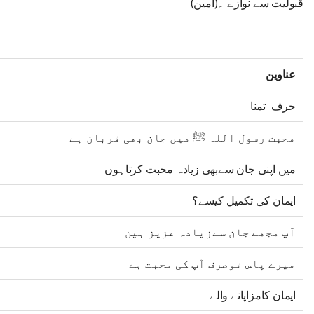
قبولیت سے نوازے ۔(آمین)
عناوین
حرف تمنا
محبت رسول اللہ ﷺ میں جان بھی قربان ہے
میں اپنی جان سےبھی زیادہ محبت کرتاہوں
ایمان کی تکمیل کیسے؟
آپ مجھے جان سےزیادہ عزیز ہین
میرے پاس توصرف آپ کی محبت ہے
ایمان کامزاپانے والے