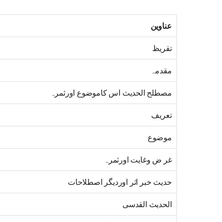
عناوین
تقریظ
مقدمہ
مصطلح الحدیث اس کاموضوع اورثمرہ
تعریف
موضوع
غر ض وغایت اورثمرہ
حدیث خبر اثر اوردیگر اصطلاحات
الحدیث القدسی