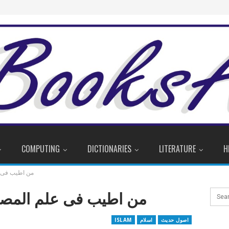
COMPUTING
DICTIONARIES
LITERATURE
H
من اطیب فی ع
من اطیب فی علم المصطل
اصول حدیث
اسلام
ISLAM