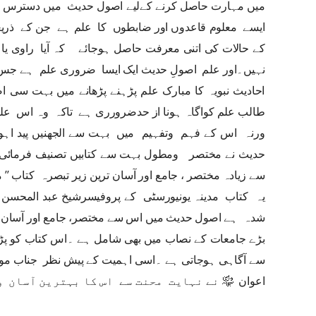
میں مہارت حاصل کرنے کےلیے اصول حدیث میں دسترس رک
ایسے معلوم قاعدوں اور ضابطوں کا علم ہے جن کے ذریع
کے حالات کی اتنی معرفت حاصل ہوجائے کہ آیا راوی یا
نہیں۔اور علم اصولِ حدیث ایک ایسا ضروری علم ہے جس
احادیث نبویہ کا مبارک علم پڑہنے پڑھانے میں بہت سی
طالب علم کواگاہ ہونا از حدضرورری ہے تاکہ وہ اس ع
ورنہ اس کے فہم وتفہیم میں بہت سے الجھنیں پید اہوت
حدیث نے مختصر ومطول بہت سے کتابیں تصنیف فرمائی
سے زیادہ مختصر ، جامع اور آسان ترین زیر تبصرہ کتاب ’’
یہ کتاب مدینہ یونیورسٹی کے پروفیسرشیخ عبد المحسن ال
شدہ ہے اصول حدیث میں اس سے مختصر، جامع اور آسان ک
بڑے جامعات کے نصاب میں بھی شامل ہے ۔اس کتاب کو 
سے آگاہی ہوجاتی ہے ۔اسی اہمیت کے پیش نظر جناب مولانا
اعوان ﷾ نے نہایت محنت سے اس کا بہترین آسان 