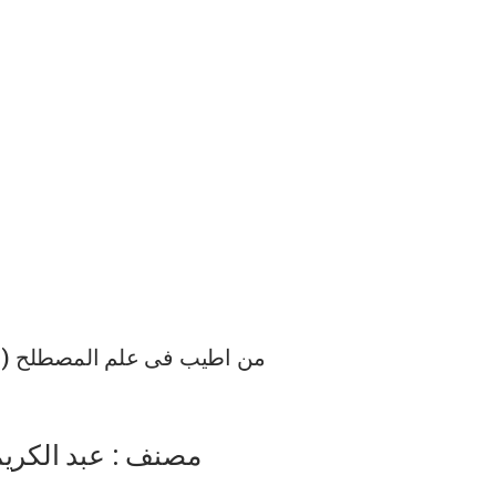
من اطیب فی علم المصطلح ( ج
مصنف : عبد الکریم