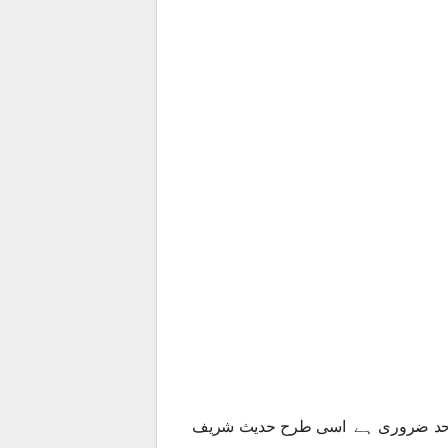
 ازحد ضروری ہے اسی طرح حدیث شریف