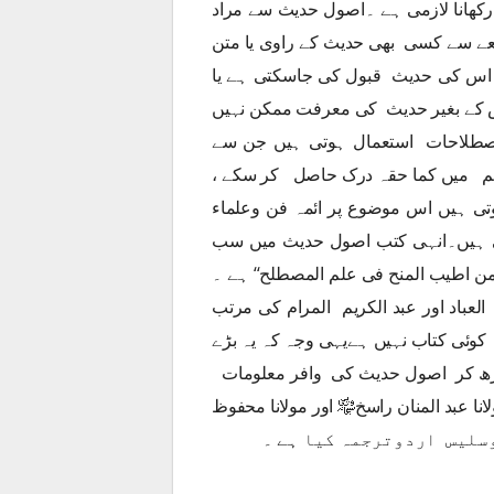
ھانا لازمی ہے ۔اصول حدیث سے مراد
ے سے کسی بھی حدیث کے راوی یا متن
 اس کی حدیث قبول کی جاسکتی ہے یا
 کے بغیر حدیث کی معرفت ممکن نہیں
 اصطلاحات استعمال ہوتی ہیں جن سے
لم میں کما حقہ درک حاصل کر سکے ،
ی ہیں اس موضوع پر ائمہ فن وعلماء
 ہیں۔انہی کتب اصول حدیث میں سب
 من اطیب المنح فی علم المصطلح‘‘ ہے ۔
عباد اور عبد الکریم المرام کی مرتب
وئی کتاب نہیں ہےیہی وجہ کہ یہ بڑے
پڑھ کر اصول حدیث کی وافر معلومات
 عبد المنان راسخ﷾ اور مولانا محفوظ
وسلیس اردوترجمہ کیا ہے ۔