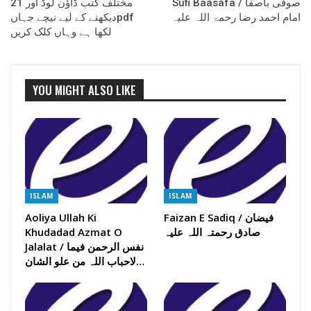
Sufi Baasafa / صوفی باصفا
21 مختلف کتب ڈاؤن لوڈ اور
امام احمد رضا رحمۃ اللہ علیہ
دیکھنے کے لیے نیچے جہاںpdf
لکھا ہے وہاں کلک کریں
YOU MIGHT ALSO LIKE
ISLAM
ISLAM
Aoliya Ullah Ki
Faizan E Sadiq / فیضان
Khudadad Azmat O
صادق رحمتہ اللہ علیہ
Jalalat / نفس الرحمن فیما
لاحباب اللہ من علو الشان…