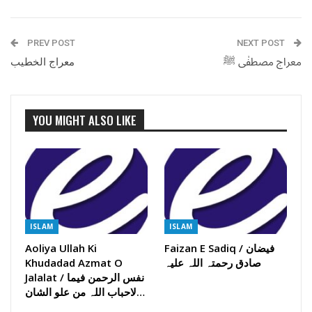
PREV POST
NEXT POST
معراج مصطفٰی ﷺ
معراج الخطیب
YOU MIGHT ALSO LIKE
ISLAM
ISLAM
Faizan E Sadiq / فیضان
Aoliya Ullah Ki
صادق رحمتہ اللہ علیہ
Khudadad Azmat O
Jalalat / نفس الرحمن فیما
لاحباب اللہ من علو الشان…