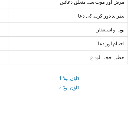
مرض اور موت سے متعلق دعائیں
نظر بد دور کرنے کی دعا
توبہ و استغفار
اختتام اور دعا
خطبہ حجۃ الوداع
ڈاؤن لوڈ 1
ڈاؤن لوڈ 2
4.3 MB ڈاؤن لوڈ سائز