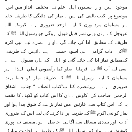
موجود ہیں او ر بیسیوں اہل علم نے مختلف انداز میں اس
موضوع پر کتب تالیف کی ہیں ۔ نماز کی ادائیگی کا طریقہ جاننا
ہر مسلمان مرد وزن کےلیے ازحد ضروری ہے کیونکہ اللہ
عزوجل کے ہاں وہی نماز قابل قبول ہوگی جو رسول اللہ ﷺ کے
طریقے کے مطابق ادا کی جائے گی ۔او ر ہمارے لیے نبی اکرم
ﷺکی ذات گرامی ہی اسوۂ حسنہ ہے ۔انہیں کے طریقے
کےمطابق نماز ادا کی جائے گئی تو اللہ کے ہاں مقبول ہے ۔
اسی لیے آپ ﷺ نے فرمایا صلو كما رأيتموني اصلي لہذا ہر
مسلمان کےلیے رسول للہ ﷺ کے طریقۂ نماز کو جاننا بہت
ضروری ہے۔ زيرتبصره كتا ب’’کتاب الصلاۃ ‘‘ جناب اشفاق
الرحمن صاحب کی کاوش ہےان کا اس کتاب کو لکھنے کا مقصد
یہ کہ اس کتاب سے قارئین میں نماز پڑہنے کا شوق پیدا ہوا اور
نماز کو نبی اکرم ﷺ کے طریقہ پر ادا کرنے کی لیے اس کے ضروری
آداب اور بنیادی مسائل سے آگاہی حاصل ہو۔مصنف نے پوری
کوشش سے نماز کو رسول اللہ ﷺ کے طریقہ پر احادیث مبارکہ