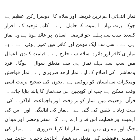
نماز انتہائی اہم ترین فریضہ اور سلام کا دوسرا رکن ِ عظیم ہے
جوکہ بہت زیادہ اہمیت کا حامل ہے ۔ کلمہ توحید کے اقرار
کےبعد سب سے پہلے جو فریضہ انسان پر عائد ہوتا ہے وہ نماز
ہی ہے ۔اسی سے ایک مومن اور کافر میں تمیز ہوتی ہے ۔ بے
نماز ی کافر اور دائرۂ اسلام سے خارج ہے ۔ قیامت کےدن اعمال
میں سب سے پہلے نماز ہی سے متعلق سوال ہوگا۔ فرد
ومعاشرہ کی اصلاح کے لیے نماز ازحد ضروری ہے ۔ نماز فواحش
ومنکرات سےانسان کو روکتی ہے ۔بچوں کی صحیح تربیت اسی
وقت ممکن ہے جب ان کوبچپن ہی سےنماز کا پابند بنایا جائے ۔
قرآن وحدیث میں نماز کو بر وقت اور باجماعت اداکرنے کی
بہت زیاد ہ تلقین کی گئی ہے ۔نماز کی ادائیگی اور اس کی
اہمیت اور فضلیت اس قد ر اہم ہے کہ سفر وحضر اور میدان
ِجنگ اور بیماری میں بھی نماز ادا کرنا ضروری ہے ۔نماز کی
اہمیت وفضیلت کے متعلق بے شمار احادیث ذخیرۂ حدیث میں