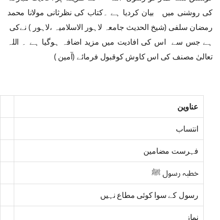
کی روشنی میں بیان کردیا ہے ۔کتاب کی نظرثانی مولانا محمد
رمضان سلفی (شیخ الحدیث جامعہ لاہور الاسلامیہ ،لاہور ) نےکی
ہے جس سے اس کی افادیت میں مزید اضافہ ہوگیا ہے ۔ اللہ
تعالیٰ مصنف کی اس کاوش کوقبول فرمائے (آمین )
عناوین
انتساب
فہرست مضامین
خطبہ رسول ﷺ
رسول کے سوا کوئی مطاع نہیں
نماز